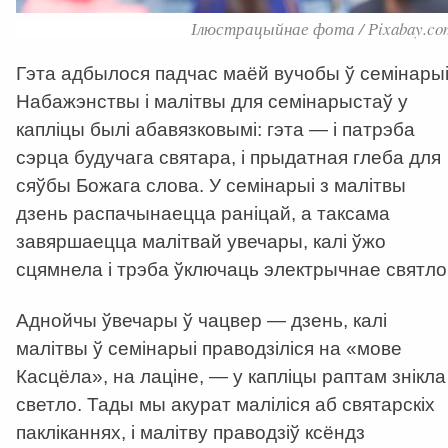
Ілюстрацыйнае фота / Рixabay.co
Гэта адбылося падчас маёй вучобы ў семінарыі
Набажэнствы і малітвы для семінарыстаў у
капліцы былі абавязковымі: гэта — і патрэба
сэрца будучага святара, і прыдатная глеба для
сяўбы Божага слова. У семінарыі з малітвы
дзень распачынаецца раніцай, а таксама
завяршаецца малітвай увечары, калі ўжо
сцямнела і трэба ўключаць электрычнае святло
Аднойчы ўвечары ў чацвер — дзень, калі
малітвы ў семінарыі праводзіліся на «мове
Касцёла», на лаціне, — у капліцы раптам знікла
светло. Тады мы акурат маліліся аб святарскіх
пакліканнях, і малітву праводзіў ксёндз