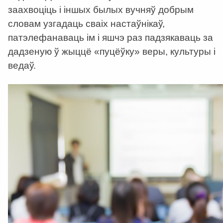
заахвоціць і іншых былых вучняў добрым
словам узгадаць сваіх настаўнікаў,
патэлефанаваць ім і яшчэ раз падзякаваць за
дадзеную ў жыццё «пуцёўку» веры, культуры і
ведаў.