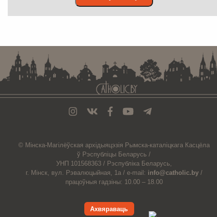
. . . . . . . . . . . . . . . . . . . . . . . . . . . . . . . . . . . . . . . . . . . . . . . . . . . . . . . . . . . . .
© Мiнска-Магiлёўская
архiдыяцэзiя
Рымска-каталіцкага
Касцёла
ў Рэспубліцы Беларусь /
УНП 101568363 /
Рэспубліка Беларусь,
г. Мінск, вул. Рэвалюцыйная, 1а /
e-mail:
info@catholic.by
/
працоўныя гадзіны: 10.00 – 18.00
Ахвяраваць