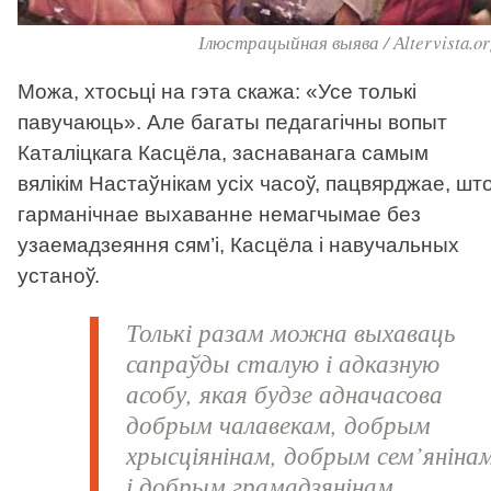
Ілюстрацыйная выява / Аltervista.or
Можа, хтосьці на гэта скажа: «Усе толькі
павучаюць». Але багаты педагагічны вопыт
Каталіцкага Касцёла, заснаванага самым
вялікім Настаўнікам усіх часоў, пацвярджае, шт
гарманічнае выхаванне немагчымае без
узаемадзеяння сям’і, Касцёла і навучальных
устаноў.
Толькі разам можна выхаваць
сапраўды сталую і адказную
асобу, якая будзе адначасова
добрым чалавекам, добрым
хрысціянінам, добрым сем’яніна
і добрым грамадзянінам.