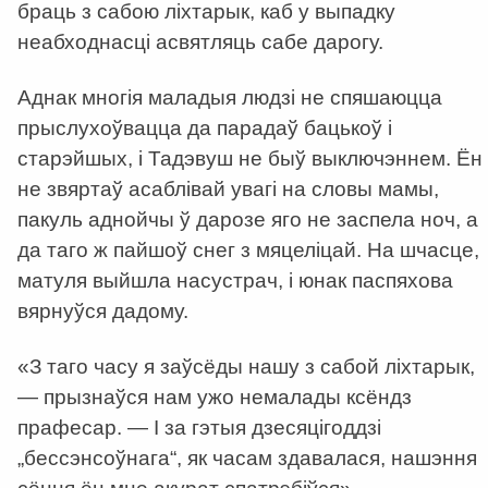
браць з сабою ліхтарык, каб у выпадку
неабходнасці асвятляць сабе дарогу.
Аднак многія маладыя людзі не спяшаюцца
прыслухоўвацца да парадаў бацькоў і
старэйшых, і Тадэвуш не быў выключэннем. Ён
не звяртаў асаблівай увагі на словы мамы,
пакуль аднойчы ў дарозе яго не заспела ноч, а
да таго ж пайшоў снег з мяцеліцай. На шчасце,
матуля выйшла насустрач, і юнак паспяхова
вярнуўся дадому.
«З таго часу я заўсёды нашу з сабой ліхтарык,
— прызнаўся нам ужо немалады ксёндз
прафесар. — І за гэтыя дзесяцігоддзі
„бессэнсоўнага“, як часам здавалася, нашэння