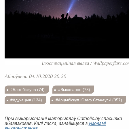
Ілюстрацыйная выява / Wallpaperflare.co
Абноўлена 04.10.2020 20:20
#Блог біскупа (74)
#Выхаванне (78)
#Адукацыя (134)
#Арцыбіскуп Юзаф Станеўскі (957)
Пры выкарыстанні матэрыялаў Catholic.by спасылка
абавязковая. Калі ласка, азнаёмцеся з
умовамі
выкарыстання