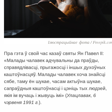
Ілюстрацыйнае фота / Freepik.co
Пра гэта ў свой час казаў святы Ян Павел II:
«Малады чалавек адчувальны да праўды,
справядлівасці, прыгажосці і іншых духоўных
каштоўнасцяў. Малады чалавек хоча знайсці
сябе, таму ён шукае, часам актыўна шукае,
сапраўдныя каштоўнасці і цэніць тых людзей,
якія ім вучаць і жывуць імі» (
Улацлавак, 6
чэрвеня 1991 г.
).