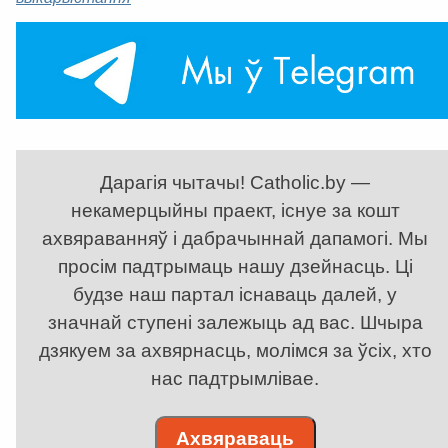
Дарагія чытачы! Catholic.by —
некамерцыйны праект, існуе за кошт
ахвяраванняў і дабрачыннай дапамогі. Мы
просім падтрымаць нашу дзейнасць. Ці
будзе наш партал існаваць далей, у
значнай ступені залежыць ад вас. Шчыра
дзякуем за ахвярнасць, молімся за ўсіх, хто
нас падтрымлівае.
Ахвяраваць