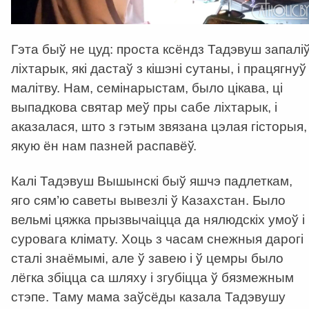
Гэта быў не цуд: проста ксёндз Тадэвуш запалі
ліхтарык, які дастаў з кішэні сутаны, і працягнуў
малітву. Нам, семінарыстам, было цікава, ці
выпадкова святар меў пры сабе ліхтарык, і
аказалася, што з гэтым звязана цэлая гісторыя,
якую ён нам пазней распавёў.
Калі Тадэвуш Вышынскі быў яшчэ падлеткам,
яго сям’ю саветы вывезлі ў Казахстан. Было
вельмі цяжка прызвычаіцца да нялюдскіх умоў і
суровага клімату. Хоць з часам снежныя дарогі
сталі знаёмымі, але ў завею і ў цемры было
лёгка збіцца са шляху і згубіцца ў бязмежным
стэпе. Таму мама заўсёды казала Тадэвушу