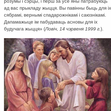
розумы і сэрцы, і перш за ўсё яны патрабуюць
ад вас прыкладу жыцця. Вы павінны быць для і
сябрамі, вернымі спадарожнікамі і саюзнікамі.
Дапамажыце ім пабудаваць асновы для іх
будучага жыцця» (
Ловіч, 14 чэрвеня 1999 г.
).