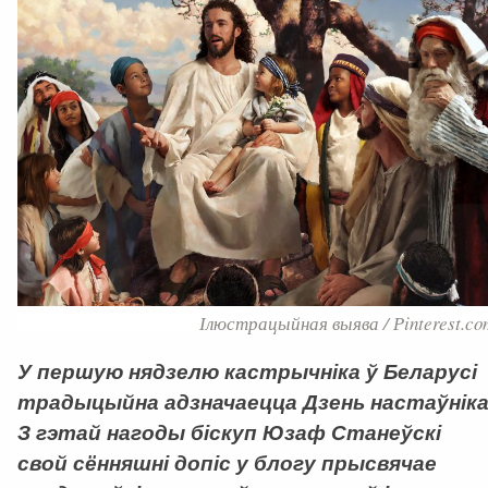
Ілюстрацыйная выява / Рinterest.co
У першую нядзелю кастрычніка ў Беларусі
традыцыйна адзначаецца Дзень настаўніка
З гэтай нагоды біскуп Юзаф Станеўскі
свой сённяшні допіс у блогу прысвячае