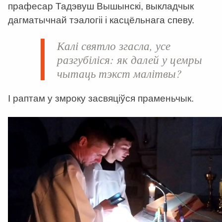
прафесар Тадэвуш Вышынскі, выкладчык
дагматычнай тэалогіі і касцёльнага спеву.
Калі святло згасла, усе
разгубіліся: як далей у цемры
чытаць тэкст малітвы?
І раптам у змроку засвяціўся праменьчык.