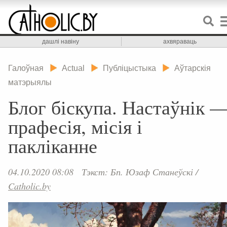
дашлі навіну
ахвяраваць
Галоўная
Actual
Публіцыстыка
Аўтарскія
матэрыялы
Блог біскупа. Настаўнік 
прафесія, місія і
пакліканне
04.10.2020 08:08
Тэкст: Бп. Юзаф Станеўскі
/
Catholic.by