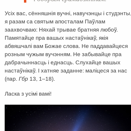
Усіх вас, сённяшнія вучні, навучэнцы і студэнты
я разам са святым апосталам Паўлам
заахвочваю: Няхай трывае братняя любоў.
Памятайце пра вашых настаўнікаў, якія
абвяшчалі вам Божае слова. Не паддавайцеся
розным чужым вучэнням. Не забывайце пра
дабрачыннасць і еднасць. Слухайце вашых
настаўнікаў. І хатняе заданне: маліцеся за нас
(пар.
Гбр
13, 1–18).
Ласка з усімі вамі!