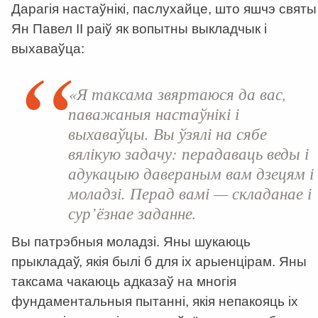
Дарагія настаўнікі, паслухайце, што яшчэ святы
Ян Павел II раіў як вопытны выкладчык і
выхаваўца:
«Я таксама звяртаюся да вас,
паважаныя настаўнікі і
выхаваўцы. Вы ўзялі на сябе
вялікую задачу: перадаваць веды і
адукацыю давераным вам дзецям і
моладзі. Перад вамі — складанае і
сур’ёзнае заданне.
Вы патрэбныя моладзі. Яны шукаюць
прыкладаў, якія былі б для іх арыенцірам. Яны
таксама чакаюць адказаў на многія
фундаментальныя пытанні, якія непакояць іх