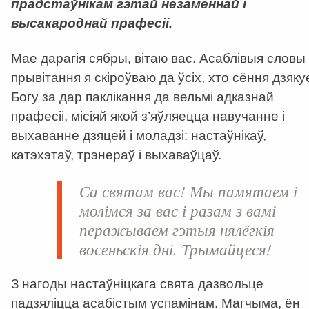
прадстаўнікам гэтай незаменнай і
высакароднай прафесіі.
Мае дарагія сябры, вітаю вас. Асаблівыя словы
прывітання я скіроўваю да ўсіх, хто сёння дзяку
Богу за дар паклікання да вельмі адказнай
прафесіі, місіяй якой з’яўляецца навучанне і
выхаванне дзяцей і моладзі: настаўнікаў,
катэхэтаў, трэнераў і выхаваўцаў.
Са святам вас! Мы памятаем і
молімся за вас і разам з вамі
перажываем гэтыя нялёгкія
восеньскія дні. Трымайцеся!
З нагоды настаўніцкага свята дазвольце
падзяліцца асабістым успамінам. Магчыма, ён