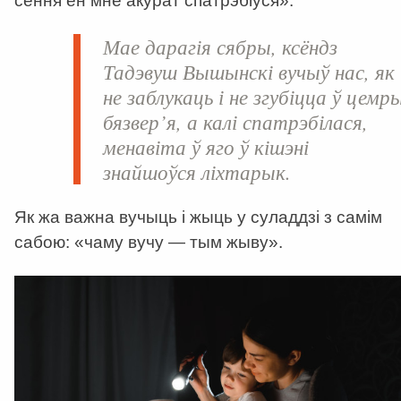
сёння ён мне акурат спатрэбіўся».
Мае дарагія сябры, ксёндз
Тадэвуш Вышынскі вучыў нас, як
не заблукаць і не згубіцца ў цемр
бязвер’я, а калі спатрэбілася,
менавіта ў яго ў кішэні
знайшоўся ліхтарык.
Як жа важна вучыць і жыць у суладдзі з самім
сабою: «чаму вучу — тым жыву».