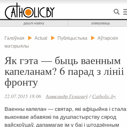
дашлі навіну
ахвяраваць
Галоўная
Actual
Публіцыстыка
Аўтарскія
матэрыялы
Як гэта — быць ваенным
капеланам? 6 парад з лініі
фронту
22.07.2015 18:06
Аляксандр Гелагаеў
/
Catholic.by
Ваенны капелан — святар, які афіцыйна і стала
выконвае абавязкі па душпастырству сярод
вайскоўцаў, дапамагае ім у баі і штодзённым