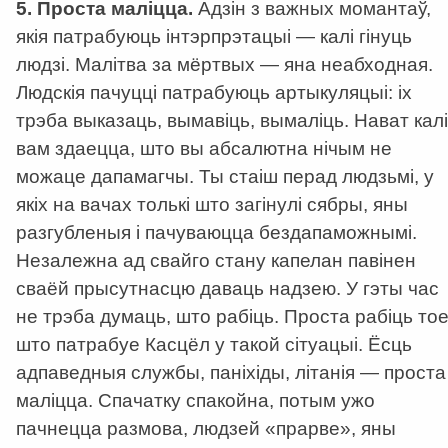
5. Проста маліцца.
Адзін з важных момантаў,
якія патрабуюць інтэрпрэтацыі — калі гінуць
людзі. Малітва за мёртвых — яна неабходная.
Людскія пачуцці патрабуюць артыкуляцыі: іх
трэба выказаць, вымавіць, вымаліць. Нават калі
вам здаецца, што вы абсалютна нічым не
можаце дапамагчы. Ты стаіш перад людзьмі, у
якіх на вачах толькі што загінулі сябры, яны
разгубленыя і пачуваюцца бездапаможнымі.
Незалежна ад свайго стану капелан павінен
сваёй прысутнасцю даваць надзею. У гэты час
не трэба думаць, што рабіць. Проста рабіць тое
што патрабуе Касцёл у такой сітуацыі. Ёсць
адпаведныя службы, паніхіды, літанія — проста
маліцца. Спачатку спакойна, потым ужо
пачнецца размова, людзей «прарве», яны