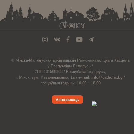
© Мiнска-Магiлёўская
архiдыяцэзiя
Рымска-каталіцкага
Касцёла
ў Рэспубліцы Беларусь /
УНП 101568363 /
Рэспубліка Беларусь,
г. Мінск, вул. Рэвалюцыйная, 1а /
e-mail:
info@catholic.by
/
працоўныя гадзіны: 10.00 – 18.00
Ахвяраваць