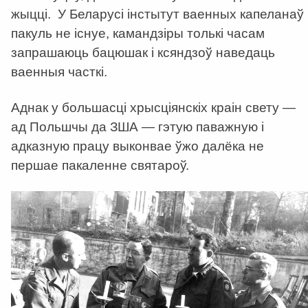
жыцці. У Беларусі інстытут ваенных капеланаў
пакуль не існуе, камандзіры толькі часам
запрашаюць бацюшак і ксяндзоў наведаць
ваенныя часткі.
Аднак у большасці хрысціянскіх краін свету —
ад Польшчы да ЗША — гэтую паважную і
адказную працу выконвае ўжо далёка не
першае пакаленне святароў.