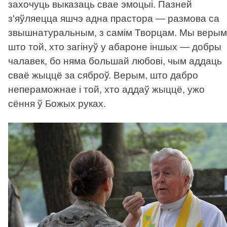
захочуць выказаць свае эмоцыі. Пазней
з'яўляецца яшчэ адна прастора — размова са
звышнатуральным, з самім Творцам. Мы верым
што той, хто загінуў у абароне іншых — добры
чалавек, бо няма большай любові, чым аддаць
сваё жыццё за сяброў. Верым, што дабро
непераможнае і той, хто аддаў жыццё, ужо
сёння ў Божых руках.