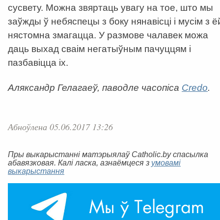
сусвету. Можна звяртаць увагу на тое, што мы
заўжды ў небяспецы з боку нянавісці і мусім з ё
нястомна змагацца. У размове чалавек можа
даць выхад сваім негатыўным пачуццям і
пазбавіцца іх.
Аляксандр Гелагаеў, паводле часопіса
Credo
.
Абноўлена 05.06.2017 13:26
Пры выкарыстанні матэрыялаў Catholic.by спасылка
абавязковая. Калі ласка, азнаёмцеся з
умовамі
выкарыстання