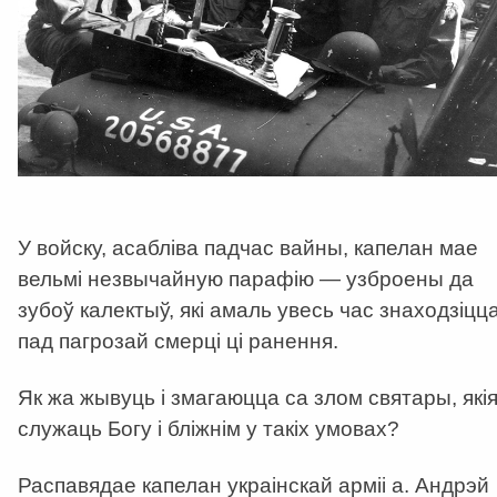
У войску, асабліва падчас вайны, капелан мае
вельмі незвычайную парафію — узброены да
зубоў калектыў, які амаль увесь час знаходзіцц
пад пагрозай смерці ці ранення.
Як жа жывуць і змагаюцца са злом святары, які
служаць Богу і бліжнім у такіх умовах?
Распавядае капелан украінскай арміі а. Андрэй