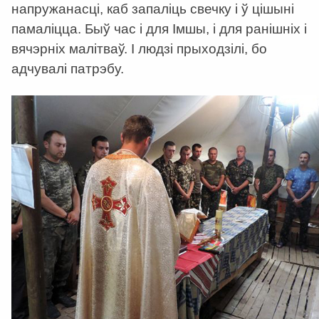
напружанасці, каб запаліць свечку і ў цішыні
памаліцца. Быў час і для Імшы, і для ранішніх і
вячэрніх малітваў. І людзі прыходзілі, бо
адчувалі патрэбу.