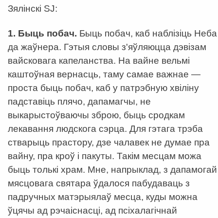
Зялінскі SJ:
1. Быць побач.
Быць побач, каб наблізіць Неба
да жаўнера. Гэтыя словы з'яўляюцца дэвізам
вайсковага капеланства. На вайне вельмі
каштоўная вернасць, таму самае важнае —
проста быць побач, каб у патрэбную хвіліну
падставіць плячо, дапамагчы, не
выкарыстоўваючы зброю, быць сродкам
лекавання людскога сэрца. Для гэтага трэба
стварыць прастору, дзе чалавек не думае пра
вайну, пра кроў і пакуты. Такім месцам можа
быць толькі храм. Мне, напрыклад, з дапамогай
мясцовага святара ўдалося пабудаваць з
падручных матэрыялаў месца, куды можна
ўцячы ад рэчаіснасці, ад псіхалагічнай