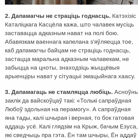
2. Дапамагчы не страціць годнасць.
Катэхізіс
Каталіцкага Касцёла кажа, што чалавек мусіць
заставацца адказным нават на полі бою.
Абавязкам ваеннага капелана з'яўляецца тое,
каб дапамагчы байцам не страціць годнасць,
застацца маральна адказным чалавекам, не
забыцца на цноты, знаходзіць жыццёвыя
арыенціры нават у сітуацыі эмацыйнага хаасу.
3. Дапамагаць не стамляцца любіць.
Асноўн
заклік да вайскоўцаў такі: «Толькі сапраўдная
Любоў здольная на перамогу». А сапраўдная
яна тады, калі шчырая і верная, то бок гатовая
аддаць усё. Калі глядзім на Крыж, бачым Езуса,
які сведчыць пра гэта. Ён там шчыры, Ён аддаў