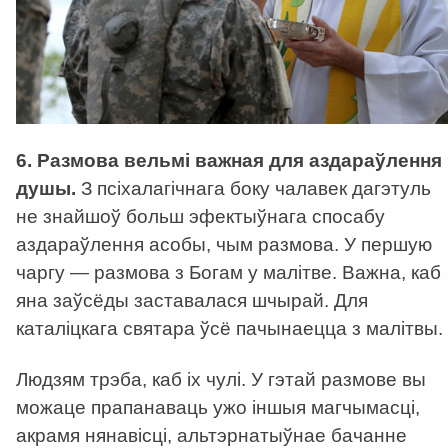
6. Размова вельмі важная для аздараўлення
душы.
З псіхалагічнага боку чалавек дагэтуль
не знайшоў больш эфектыўнага спосабу
аздараўлення асобы, чым размова. У першую
чаргу — размова з Богам у малітве. Важна, каб
яна заўсёды заставалася шчырай. Для
каталіцкага святара ўсё пачынаецца з малітвы.
Людзям трэба, каб іх чулі. У гэтай размове вы
можаце прапанаваць ужо іншыя магчымасці,
акрамя нянавісці, альтэрнатыўнае бачанне