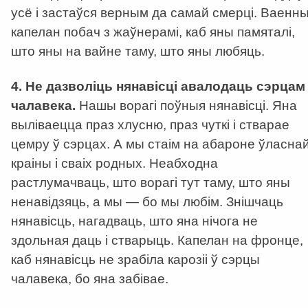
усё і застаўся верным да самай смерці. Ваенн
капелан побач з жаўнерамі, каб яны памяталі,
што яны на вайне таму, што яны любяць.
4. Не дазволіць нянавісці авалодаць сэрцам
чалавека.
Нашы ворагі поўныя нянавісці. Яна
выліваецца праз хлусню, праз чуткі і стварае
цемру ў сэрцах. А мы стаім на абароне ўласна
краіны і сваіх родных. Неабходна
растлумачваць, што ворагі тут таму, што яны
ненавідзяць, а мы — бо мы любім. Знішчаць
нянавісць, нагадваць, што яна нічога не
здольная даць і стварыць. Капелан на фронце,
каб нянавісць не зрабіла карозіі ў сэрцы
чалавека, бо яна забівае.