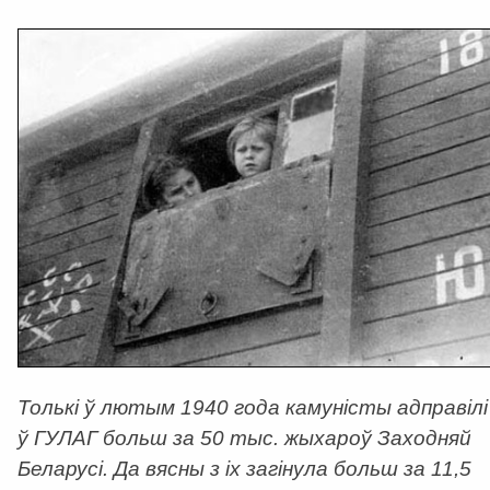
Толькі ў лютым 1940 года камуністы адправілі
ў ГУЛАГ больш за 50 тыс. жыхароў Заходняй
Беларусі. Да вясны з іх загінула больш за 11,5