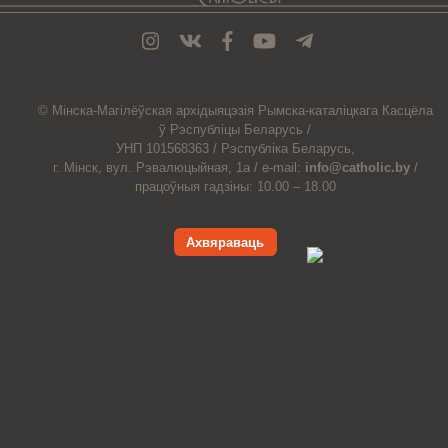
© Мiнска-Магiлёўская
архiдыяцэзiя
Рымска-каталіцкага
Касцёла
ў Рэспубліцы Беларусь /
УНП 101568363 /
Рэспубліка Беларусь,
г. Мінск, вул. Рэвалюцыйная, 1а /
e-mail:
info@catholic.by
/
працоўныя гадзіны: 10.00 – 18.00
Ахвяраваць