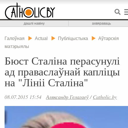
дашлі навіну
ахвяраваць
Галоўная
Actual
Публіцыстыка
Аўтарскія
матэрыялы
Бюст Сталіна перасунулі
ад праваслаўнай капліцы
на "Лініі Сталіна"
08.07.2015 15:54
Аляксандр Гелагаеў
/
Catholic.by