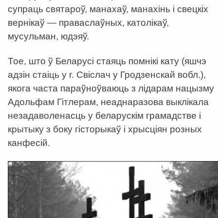
супраць святароў, манахаў, манахінь і свецкіх
вернікаў — праваслаўных, католікаў,
мусульман, юдэяў.
Тое, што ў Беларусі стаяць помнікі кату (яшчэ
адзін стаіць у г. Свіслач у Гродзенскай вобл.),
якога часта параўноўваюць з лідарам нацызму
Адольфам Гітлерам, неаднаразова выклікала
незадаволенасць у беларускім грамадстве і
крытыку з боку гісторыкаў і хрысціян розных
канфесій.