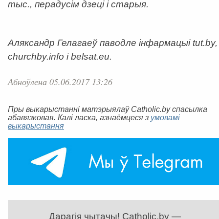
тыс., перадусім дзеці і старыя.
Аляксандр Гелагаеў паводле інфармацыі tut.by,
churchby.info i belsat.eu.
Абноўлена 05.06.2017 13:26
Пры выкарыстанні матэрыялаў Catholic.by спасылка
абавязковая. Калі ласка, азнаёмцеся з
умовамі
выкарыстання
Дарагія чытачы! Catholic.by —