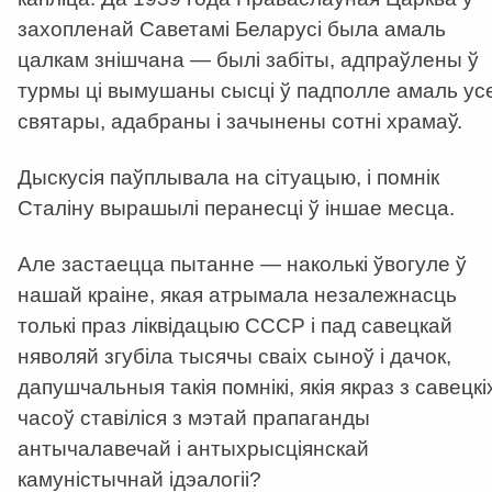
захопленай Саветамі Беларусі была амаль
цалкам знішчана — былі забіты, адпраўлены ў
турмы ці вымушаны сысці ў падполле амаль ус
святары, адабраны і зачынены сотні храмаў.
Дыскусія паўплывала на сітуацыю, і помнік
Сталіну вырашылі перанесці ў іншае месца.
Але застаецца пытанне — наколькі ўвогуле ў
нашай краіне, якая атрымала незалежнасць
толькі праз ліквідацыю СССР і пад савецкай
няволяй згубіла тысячы сваіх сыноў і дачок,
дапушчальныя такія помнікі, якія якраз з савецкі
часоў ставіліся з мэтай прапаганды
антычалавечай і антыхрысціянскай
камуністычнай ідэалогіі?