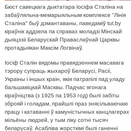
Бюст савецкага дыктатара Іосіфа Сталіна на
забаўляльна-мемарыяльным комплексе "Лінія
Сталіна" быў дэмантаваны, паведаміў tut.by
кіраўнік аддзела па справах моладзі Мінскай
дыяцэзіі Беларускай Праваслаўнай Царквы
протадыякан Максім Логвінаў.
Іосіф Сталін вядомы правядзеннем масавага
тэрору супраць жыхароў Беларусі, Расіі,
Украіны і іншых краін, якія патрапілі пад уладу
бальшавіцкай Масквы. Падчас ягонага
кіраўніцтва (з 1925 па 1953 год) былі забіты
зброяй і голадам, прайшлі праз знясільваючаю
працу і катаванні ў камуністычных канцлагерах
мільёны людзей, у тым ліку сотні тысяч
беларусаў. Асабліва жорсткімі былі ганенні