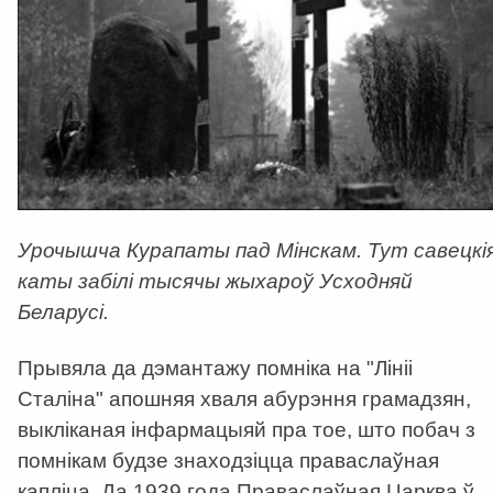
Урочышча Курапаты пад Мінскам. Тут савецкі
каты забілі тысячы жыхароў Усходняй
Беларусі.
Прывяла да дэмантажу помніка на "Лініі
Сталіна" апошняя хваля абурэння грамадзян,
выкліканая інфармацыяй пра тое, што побач з
помнікам будзе знаходзіцца праваслаўная
капліца. Да 1939 года Праваслаўная Царква ў