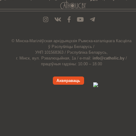
© Мiнска-Магiлёўская
архiдыяцэзiя
Рымска-каталіцкага
Касцёла
ў Рэспубліцы Беларусь /
УНП 101568363 /
Рэспубліка Беларусь,
г. Мінск, вул. Рэвалюцыйная, 1а /
e-mail:
info@catholic.by
/
працоўныя гадзіны: 10.00 – 18.00
Ахвяраваць