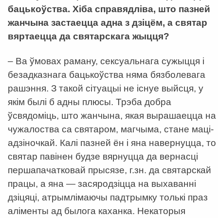
бацькоўства. Хіба справядліва, што пазней
жанчына застаецца адна з дзіцём, а святар
вяртаецца да святарскага жыцця?
– Ва ўмовах раману, сексуальнага сужыцця і
безадказнага бацькоўства няма бязболевага
рашэння. З такой сітуацыі не існуе выйсця, у
якім былі б адны плюсы. Трэба добра
ўсвядоміць, што жанчына, якая вырашаецца на
чужалоства са святаром, магчыма, стане маці-
адзіночкай. Калі пазней ён і яна навернуцца, то
святар павінен будзе вярнуцца да вернасці
першапачатковай прысязе, г.зн. да святарскай
працы, а яна — засяродзіцца на выхаванні
дзіцяці, атрымлімаючы падтрымку толькі праз
аліменты ад былога каханка. Некаторыя