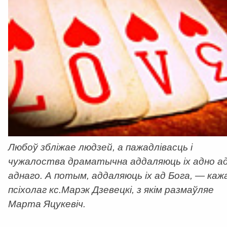
Любоў збліжае людзей, а пажадлівасць і
чужалоства драматычна аддаляюць іх адно а
аднаго. А потым, аддаляюць іх ад Бога, — каж
псіхолаг кс.Марэк Дзевецкі, з якім размаўляе
Марта Яцукевіч.