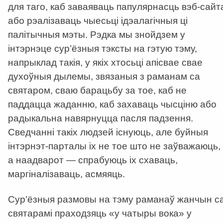
для таго, каб заваяваць папулярнасць вэб-сайт
або рэалізаваць чыесьці ідэалагічныя ці
палітычныя мэты. Рэдка мы знойдзем у
інтэрнэце сур’ёзныя тэксты на гэтую тэму,
напрыклад такія, у якіх хтосьці апісвае свае
духоўныя дылемы, звязаныя з раманам са
святаром, сваю барацьбу за тое, каб не
паддацца жаданню, каб захаваць чысціню або
радыкальна навярнуцца пасля падзення.
Сведчанні такіх людзей існуюць, але буйныя
інтэрнэт-парталы іх не тое што не заўважаюць,
а наадварот — спрабуюць іх схаваць,
маргіналізаваць, асмяяць.
Сур’ёзныя размовы на тэму раманаў жанчын с
святарамі праходзяць «у чатыры вока» у