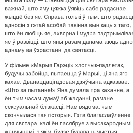
іншага полу — становіцца для святара настольк
важнай, што яму цяжка ўявіць сабе радаснае
жыццё без яе. Справа толькі ў тым, што радасц
адносін з гэтай асобай павінна вынікаць з таго,
што ён любіць яе, ахвярна і мудра падтрымліва
яе ў развіцці, што яны разам дапамагаюць адно
аднаму ва ўзрастанні да святасці.
У фільме «Марыя Гарэці» хлопчык-падлетак,
будучы забойца, пытаецца ў Марыі, ці яна яго
кахае. Дванаццацігадовая дзяўчына адказвае:
«Што за пытанне!» Яна думала пра каханне, а
ён тым часам думаў аб жаданні, рамане,
сексуальнай блізкасці. Нам вядома, чым
скончылася тая гісторыя. Гэта благаслаўленне
для святара, калі ён пасябруе з высакароднымі
жанчынамі, з якімі будзе будаваць чыстыя