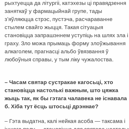
рыхтуецца да літургіі, катэхезы ці правядзення
заняткаў у фармацыйнай групе, тады
з’яўляюцца стрэс, пустэча, расчараванне
стылем свайго жыцця. Такая сітуацыя
становіцца запрашэннем уступіць на шлях зла і
граху. Зло можа прымаць форму злоўжывання
алкаголем, прагнасці альбо ўвязвання ў
любоўныя справы, у тым ліку чужалоства.
–
Часам святар сустракае кагосьці, хто
становіцца настолькі важным, што цяжка
жыць так, як бы гэтага чалавека не існавала
б. Хіба тут ёсць штосьці дрэннае?
– Гэта выдатна, калі нейкая асоба — таксама і