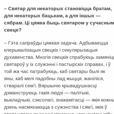
– Святар для некаторых становіцца братам,
для некаторых бацькам, а для іншых —
сябрам. Ці цяжка быць святаром у сучасны
свеце?
– Гэта сапраўды цяжкая задача. Адбываецца
клерыкалізацыя свецкіх і секулярызацыя
духавенства. Многія свецкія спрабуюць замяніц
святароў у іх служэнні і пастырскіх справах, і ў
той жа час патрабуюць, каб святары былі як
яны, каб мелі падобны лад жыцця, жаніліся,
стваралі сем’і. Вяршыню крывадушнасці
дэманструюць такія людзі — палітыкі,
выкладчыкі, сэксолагі, знакамітасці — якія кожн
дзень насмяхаюцца з сужэнства і сям’і, якія ў