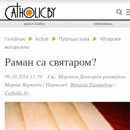
дашлі навіну
ахвяраваць
Галоўная
Actual
Публіцыстыка
Аўтарскія
матэрыялы
Раман са святаром?
09.10.2014 11:59
З кс. Марэкам Дзевецкім размаўяла
Марта Яцукевіч
/
Пераклад:
Віталій Палінеўскі
/
Catholic.by