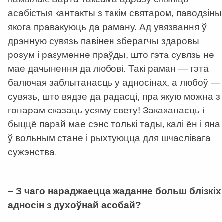
асабістыя кантакты з такім святаром, паводзіны
якога правакуюць да раману. Ад увязвання ў
дрэнную сувязь павінен зберагчы здаровы
розум і разуменне праўды, што гэта сувязь не
мае дачынення да любові. Такі раман — гэта
балючая заблытанасць у адносінах, а любоў —
сувязь, што вядзе да радасці, пра якую можна з
гонарам сказаць усяму свету! Закаханасць і
быццё парай мае сэнс толькі тады, калі ён і яна
ў вольным стане і рыхтуюцца для шчаслівага
сужэнства.
–
З чаго нараджаецца жаданне больш блізкіх
адносін з духоўнай асобай?