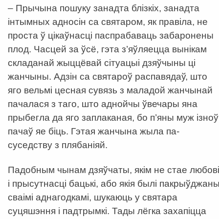
– Прычына пошуку занадта блізкіх, занадта
інтымных адносін са святаром, як правіла, не
проста ў цікаўнасці паспрабаваць забаронены
плод. Часцей за ўсё, гэта з’яўляецца вынікам
складанай жыццёвай сітуацыі дзяўчыны ці
жанчыны. Адзін са святароў распавядаў, што
яго вельмі цесная сувязь з маладой жанчынай
пачалася з таго, што аднойчы ўвечары яна
прыбегла да яго заплаканая, бо п’яны муж ізноў
пачаў яе біць. Гэтая жанчына жыла па-
суседству з плябаніяй.
Падобным чынам дзяўчаты, якім не стае любов
і прысутнасці бацькі, або якія былі пакрыўджан
сваімі аднагодкамі, шукаюць у святара
суцяшэння і падтрымкі. Тады лёгка захапіцца