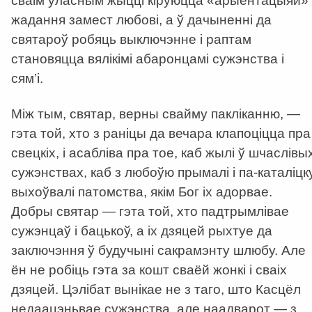
сваім уласным жыцці кіруюцца «арыентацыяй»
жадання замест любові, а ў дачыненні да
святароў робяць выключэнне і раптам
становяцца вялікімі абаронцамі сужэнства і
сям’і.
Між тым, святар, верны свайму пакліканню, —
гэта той, хто з раніцы да вечара клапоціцца пра
свецкіх, і асабліва пра тое, каб жылі ў шчаслівы
сужэнствах, каб з любоўю прымалі і па-каталіцк
выхоўвалі патомства, якім Бог іх адорвае.
Добры святар — гэта той, хто падтрымлівае
сужэнцаў і бацькоў, а іх дзяцей рыхтуе да
заключэння ў будучыні сакрамэнту шлюбу. Але
ён не робіць гэта за кошт сваёй жонкі і сваіх
дзяцей. Цэлібат вынікае не з таго, што Касцёл
недаацэньвае сужэнства, але наадварот — з