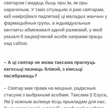
святаром і жадаць быць пры ім, як пры
нарачоным. У такіх сітуацыях я раю святарам,
каб накіроўвалі падлеткаў ці маладых жанчын у
фармацыйныя групы, а індывідуальныя
кантакты абмежавалі адной размовай, у якой
указалі б зацікаўленай асобе напрамкі працы
над сабою.
–
А ці святар не можа таксама прагнуць
кагосьці пазнаць бліжэй, з кімсьці
пасябраваць?
– Святар мае права на моцныя, радасныя
стасункі з выбранымі асобамі. Таксама ў Езуса,
Які ў кожным аспекце ёсць прыкладам для нас,