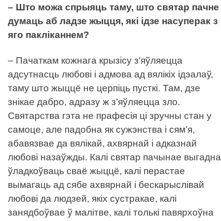
–
Што можа спрыяць таму, што святар пачне
думаць аб ладзе жыцця, які ідзе насуперак з
яго пакліканнем?
– Пачаткам кожнага крызісу з’яўляецца
адсутнасць любові і адмова ад вялікіх ідэалаў,
таму што жыццё не церпіць пусткі. Там, дзе
знікае дабро, адразу ж з’яўляецца зло.
Святарства гэта не прафесія ці зручны стан у
самоце, але падобна як сужэнства і сям’я,
абавязвае да вялікай, ахвярнай і адказнай
любові назаўжды. Калі святар пачынае выгадна
ўладкоўваць сваё жыццё, калі перастае
вымагаць ад сябе ахвярнай і бескарыслівай
любові да людзей, якіх сустракае, калі
занядбоўвае ў малітве, калі толькі павярхоўна