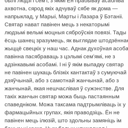
былі людзі і сем’і, з якімі Ён прабываў асабліва
ахвотна, сярод якіх адчуваў сябе як дома —
напрыклад, у Марыі, Марты і Лазара ў Бэтаніі.
Святар нават павінен мець з некаторымі
людзьмі вельмі моцныя сяброўскія повязі. Тады
ёсць шанец зразумець, як выглядае штодзённа
жыццё свецкіх у наш час. Аднак духоўная асоб
павінна пасябраваць з цэлымі сем’ямі, не з
адзінкавымі асобамі. І ні ў якім выпадку святар
не павінен шукаць блізкіх кантактаў з сумуючай
дзяўчынай, або з самотнай жанчынай, або з
жанчынай, якая нешчаслівая ў сужэнстве. Для
такіх жанчын святар можа быць пастаянным
спаведніком. Можа таксама падтрымліваць іх у
фармацыйных групах, якія праводзіць. Ён не
павінен мець ілюзій, што здольны замяніць ім