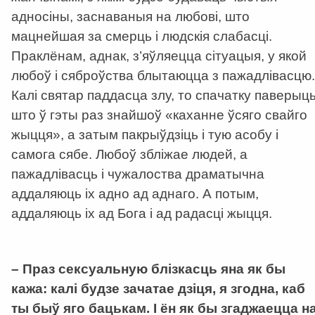
адносіны, заснаваныя на любові, што
мацнейшая за смерць і людскія слабасці.
Праклёнам, аднак, з’яўляецца сітуацыя, у якой
любоў і сяброўства блытаюцца з пажадлівасцю.
Калі святар паддасца злу, то спачатку паверыць
што ў гэты раз знайшоў «каханне ўсяго свайго
жыцця», а затым пакрыўдзіць і тую асобу і
самога сябе. Любоў збліжае людей, а
пажадлівасць і чужалоства драматычна
аддаляюць іх адно ад аднаго. А потым,
аддаляюць іх ад Бога і ад радасці жыцця.
–
Праз сексуальную блізкасць яна як бы
кажа: калі будзе зачатае дзіця, я згодна, каб
ты быў яго бацькам. І ён як бы згаджаецца н