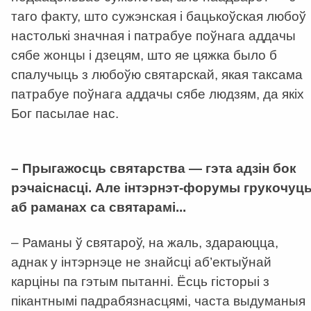
таго факту, што сужэнская і бацькоўская любоў
настолькі значная і патрабуе поўнага аддачы
сябе жонцы і дзецям, што яе цяжка было б
спалучыць з любоўю святарскай, якая таксама
патрабуе поўнага аддачы сябе людзям, да якіх
Бог пасылае нас.
–
Прыгажосць святарства — гэта адзін бок
рэчаіснасці. Але інтэрнэт-форумы грукочуц
аб раманах са святарамі...
– Раманы ў святароў, на жаль, здараюцца,
аднак у інтэрнэце не знайсці аб’ектыўнай
карціны па гэтым пытанні. Ёсць гісторыі з
пікантнымі падрабязнасцямі, часта выдуманыя