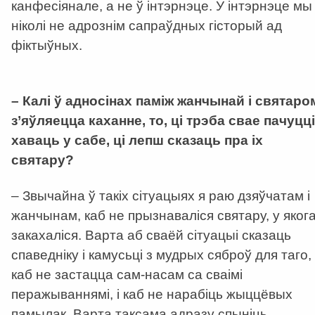
канфесіянале, а не ў інтэрнэце. У інтэрнэце мы
ніколі не адрознім сапраўдных гісторый ад
фіктыўных.
–
Калі ў адносінах паміж жанчынай і святаро
з’яўляецца каханне, то, ці трэба свае пачуцці
хаваць у сабе, ці лепш сказаць пра іх
святару?
– Звычайна ў такіх сітуацыях я раю дзяўчатам і
жанчынам, каб не прызнаваліся святару, у яког
закахаліся. Варта аб сваёй сітуацыі сказаць
спаведніку і камусьці з мудрых сяброў для таго,
каб не застацца сам-насам са сваімі
перажываннямі, і каб не нарабіць жыццёвых
памылак. Варта таксама адразу спыніць