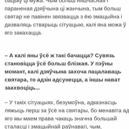
бацьку ці мужа. Чым больш няшчасная і
параненая дзяўчына ці жанчына, тым больш
святар не павінен звязвацца з ёю эмацыйна і
дазваляць стварыць сітуацыю, калі яна можа ў
яго закахацца.
–
А калі яны ўсё ж такі бачацца? Сувязь
становіцца ўсё больш блізкая. У пэўны
момант, калі дзяўчына захоча пацалаваць
святара, то адзін адсунецца, а іншы нават
заахвоціць...
– У такіх сітуацыях, безумоўна, адказнасць
ляжыць перш за ўсё на святары, бо менавіта а
яго мы маем права чакаць значна большай
сталасці і эмацыйнай раўнавагі, чым,