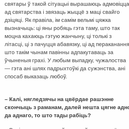
святары ў такой сітуацыі вырашаюць адмовіцц
ад святарства і звязаць жыццё з маці свайго
дзіцяці. Як правіла, ім самім вельмі цяжка
вызначыць: ці яны робяць гэта таму, што так
моцна кахаюць гэтую жанчыну, ці толькі з
літасці, ці з пачуцця абавязку, ці ад пераканання
што такім чынам павінны адпакутаваць за
ўчыненыя грахі. У любым выпадку, чужалоства
— гэта ані шлях падрыхтоўкі да сужэнства, ані
спосаб выказаць любоў.
–
Калі, нягледзячы на цвёрдае рашэнне
скончыць з раманам, далей нешта цягне адн
да аднаго, то што тады рабіць?