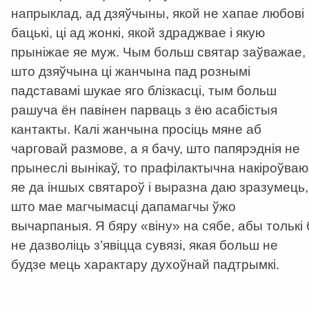
напрыклад, ад дзяўчыны, якой не хапае любові
бацькі, ці ад жонкі, якой здраджвае і якую
прыніжае яе муж. Чым больш святар заўважае,
што дзяўчына ці жанчына пад рознымі
падставамі шукае яго блізкасці, тым больш
рашуча ён павінен парваць з ёю асабістыя
кантакты. Калі жанчына просіць мяне аб
чарговай размове, а я бачу, што папярэднія не
прынеслі вынікаў, то прафілактычна накіроўваю
яе да іншых святароў і выразна даю зразумець,
што мае магчымасці дапамагчы ўжо
вычарпаныя. Я бяру «віну» на сябе, абы толькі 
не дазволіць з’явіцца сувязі, якая больш не
будзе мець характару духоўнай падтрымкі.