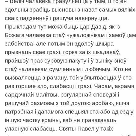
– Веліч чалавека праяўляецца ў тым, што ён
здольны зрабіць высновы з нават самых вялікіх
сваіх падзенняў і рашуча навярнуцца.
Прыкладам тут можа быць цар Давід, які з
Божага чалавека стаў чужаложнікам і замоўцам
забойства, але потым ён здолеў шчыра
прызнаць свае грахі, горка за іх шкадаваў,
прайшоў праз суровую пакуту і ў выніку зноў
стаў чалавекам сумленным і любячым. Хто не
вызваляецца з раману, той ублытваецца ў сто
раз горшае зло, слабасці і грахі. Часам, акрамя
сардэчнай малітвы, рэгулярнай споведзі і
рашучай размовы з той другою асобаю, яшчэ
патрэбная і дапамога спецыяліста або ад’езд у
іншую частку краіны, каб не правакаваць
уласную слабасць. Святы Павел у такіх