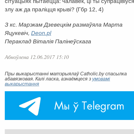
сітуацыях пытаецца: чалавек, ці ты супрацівіўс
злу аж да праліцця крыві? (Гбр 12, 4)
З кс. Марэкам Дзевецкім размаўяла Марта
Яцукевіч,
Deon.pl
Пераклад Віталія Палінеўскага
Абноўлена 12.06.2017 15:10
Пры выкарыстанні матэрыялаў Catholic.by спасылка
абавязковая. Калі ласка, азнаёмцеся з
умовамі
выкарыстання