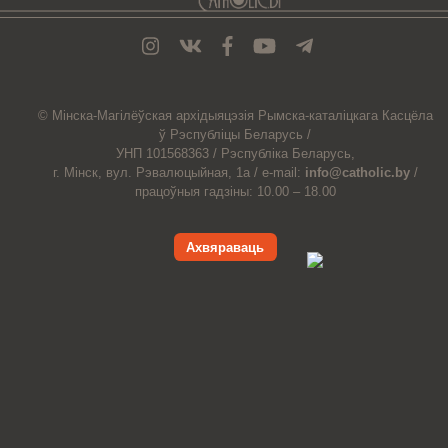
© Мiнска-Магiлёўская
архiдыяцэзiя
Рымска-каталіцкага
Касцёла
ў Рэспубліцы Беларусь /
УНП 101568363 /
Рэспубліка Беларусь,
г. Мінск, вул. Рэвалюцыйная, 1а /
e-mail:
info@catholic.by
/
працоўныя гадзіны: 10.00 – 18.00
Ахвяраваць