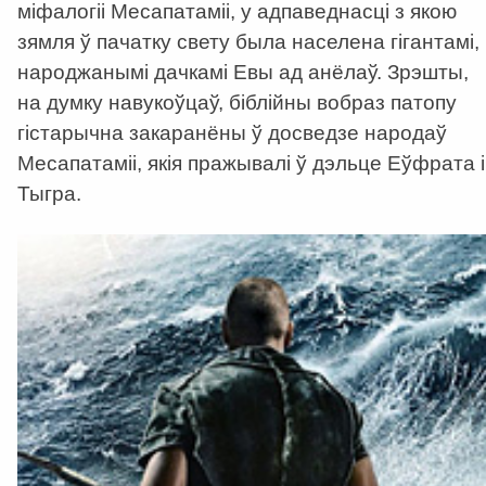
міфалогіі Месапатаміі, у адпаведнасці з якою
зямля ў пачатку свету была населена гігантамі,
народжанымі дачкамі Евы ад анёлаў. Зрэшты,
на думку навукоўцаў, біблійны вобраз патопу
гістарычна закаранёны ў досведзе народаў
Месапатаміі, якія пражывалі ў дэльце Еўфрата і
Тыгра.