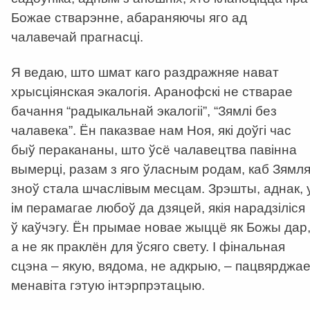
Божае стварэнне, абараняючы яго ад
чалавечай прагнасці.
Я ведаю, што шмат каго раздражняе нават
хрысціянская экалогія. Аранофскі не стварае
бачання “радыкальнай экалогіі”, “Зямлі без
чалавека”. Ён паказвае нам Ноя, які доўгі час
быў перакананы, што ўсё чалавецтва павінна
вымерці, разам з яго ўласным родам, каб Зямл
зноў стала шчаслівым месцам. Зрэшты, аднак, 
ім перамагае любоў да дзяцей, якія нарадзіліся
ў каўчэгу. Ён прымае новае жыццё як Божы дар
а не як праклён для ўсяго свету. І фінальная
сцэна – якую, вядома, не адкрыю, – пацвярджа
менавіта гэтую інтэрпрэтацыю.