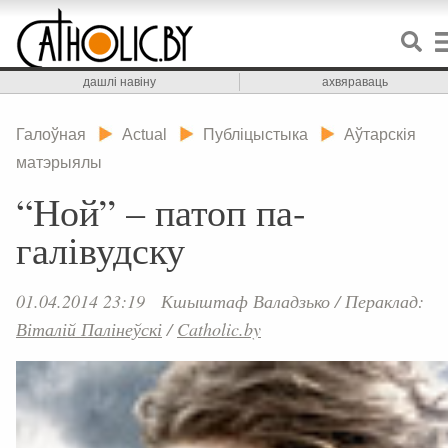
дашлі навіну
ахвяраваць
Галоўная
Actual
Публіцыстыка
Аўтарскія
матэрыялы
“Ной” – патоп па-
галівудску
01.04.2014 23:19
Кшыштаф Валадзько
/
Пераклад:
Віталій Палінеўскі
/
Catholic.by