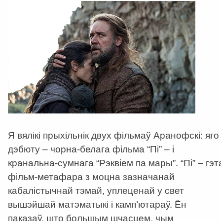
Я вялікі прыхільнік двух фільмаў Аранофскі: яго
дэбюту – чорна-белага фільма “Пі” – і
кранальна-сумнага “Рэквіем па мары”. “Пі” – гэт
фільм-метафара з моцна зазначанай
кабалістычнай тэмай, уплеценай у свет
вышэйшай матэматыкі і камп’ютараў. Ён
паказаў, што большым шчасцем, чым