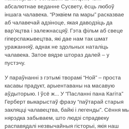
абсалютнае веданне Сусвету, ёсць любоў
іншага чалавека. “Рэквіем па мары” расказвае
аб чалавечай адзіноце, якая даводзіць да
вар’яцтва і залежнасцяў. Гэта фільм аб свеце
гіперспажывецтва, які дае нам так шмат
уражанняў, аднак не здольных наталіць
чалавека. Затое вядзе штораз далей – у
пустэчу.
У параўнанні з гэтымі творамі “Ной” – проста
касавы прадукт, арыентаваны на масавую
аўдыторыю. І ўсё ж... У “Пасланні пана Кагіта”
Герберт выкарыстаў фразу “паўтарай старыя
закляцці чалавецтва, байкі і легенды”. Сёння м
нярэдка забываем, што людзі спрадвеку
распавядалі незвычайныя гісторыі, якія наш