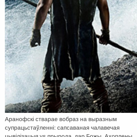
Аранофскі стварае вобраз на выразным
супрацьстаўленні: сапсаваная чалавечая
цывілізацыя vs прырода, дар Божы. Ахоплены