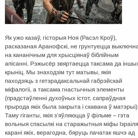
Як ужо казаў, гісторыя Ноя (Расэл Кроў),
расказаная Аранофскі, не грунтуецца выключн
на кананічным для хрысціянаў біблійным
апісанні. Рэжысёр звяртаецца таксама да іншы
крыніц. Мы знаходзім тут матывы, якія
паходзяць з гетэрадаксальнай габрэйскай
міфалогіі, а таксама гнастычныя элементы
(прадстаўленні духоўных істот, сапраўдная
прырода якіх была закрыта і скавана ў матэрыі)
Таму гіганты, якія з’яўляюцца ў фільме – гэта
вольныя спасылкі на старажытныя міфы Ізраіля
карані якіх, верагодна, бяруць пачатак яшчэ ад