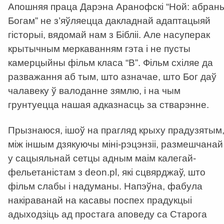
Апошняя праца Дарэна Аранофскі “Ной: абран
Богам” не з’яўляецца дакладнай адаптацыяй
гісторыі, вядомай нам з Бібліі. Але насуперак
крытычным меркаванням гэта і не пусты
камерцыйны фільм класа “В”. Фільм схіляе да
разважання аб тым, што азначае, што Бог даў
чалавеку ў валоданне зямлю, і на чым
грунтуецца нашая адказнасць за cтварэнне.
Прызнаюся, ішоў на прагляд крыху прадузятым
між іншым дзякуючы міні-рэцэнзіі, размешчанай
у сацыяльнай сетцы адным маім калегай-
фельетаністам з deon.pl, які сцвярджаў, што
фільм слабы і надуманы. Напэўна, фабула
накіраванай на касавы поспех прадукцыі
адыходзіць ад простага аповеду са Старога