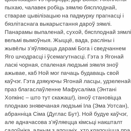
пыхаю, чалавек робіць зямлю бясплоднай,
стварае цывілізацыю на падмурку прагнасці і
бязлітаснага выкарыстання дароў зямлі.
Панарамы выпаленай, сухой, бясплоднай зямлі
вельмі вымоўныя. Жыццё, вада, расліны і
жывёлы з’яўляюцца дарамі Бога і сведчаннем
Яго шчодрасці і ўсемагутнасці. Гэта з Ягонай
ласкі чорная, спаленая людзьмі зямля зноў
ажывае, каб Ной мог пачаць будаваць свой
каўчэг. Гэта дзякуючы Ягонай ласцы, удзеленай
праз благаслаўленне Мафусаліма (Энтані
Хопкінс – што тут скажаш!), ізноў становіцца
плоднаю знявечаная людзьмі Іла (Эма Уотсан),
абранніца Сіма (Дуглас Бут). Ной будуе каўчэг,
але адначасова з’яўляецца кімсьці накшталт
садоўніка, адным з апошніх, хто клапоціцца пра