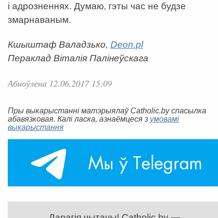
і адрозненнях. Думаю, гэты час не будзе
змарнаваным.
Кшыштаф Валадзько,
Deon.pl
Пераклад Віталія Палінеўскага
Абноўлена 12.06.2017 15:09
Пры выкарыстанні матэрыялаў Catholic.by спасылка
абавязковая. Калі ласка, азнаёмцеся з
умовамі
выкарыстання
Дарагія чытачы! Catholic.by —