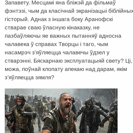
Запавету. Месцамі яна бліжэй да фільмаў
фэнтэзі, чым да класічнай экранізацыі біблійны
гісторый. Аднак з іншага боку Аранофскі
стварае сваю ўласную кінаказку, не
пазбаўляючы яе важных пытанняў адносна
чалавека ў справах Творцы і таго, чым
насамрэч з’яўляецца чалавечы ўдзел у
стварэнні. Бяскарнаю эксплуатацыяй свету? Ці,
можа, поўнай клопату апекаю над дарам, якім
з’яўляецца зямля?