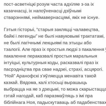
пост-асветніцкі розум часта адхіляе з-за іх
казачнасці, іх напоўненасці дзіўнымі
стварэннямі, неймавернасцямі, якіх не існуе.
Гэтыя гісторыі, “старыя закляцці чалавецтва,
байкі і легенды” не былі навуковымі трактатамі,
не былі лагічнымі лекцыямі па этыцы або
тэалогіі. Але праз іх простыя людзі з пакалення 
пакаленне пераказвалі простыя маральныя
інтуіцыі, культурныя коды, расказвалі праз іх
пасрэдніцтва пра свае надзеі, страхі, асцярогі.
“Ной” Аранофскі з’яўляецца менавіта такой
казкай. Вядома, калі хтосьці вырашыць
выбрацца на яе з дзецьмі, то можа скарыстацц
гэтай нагодай, каб паразмаўляць з імі пра
біблійнага Ноя, падыскутаваць аб падабенства