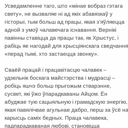
Усведамленне таго, што «мінае вобраз гэтага
свету», не вызваляе ні ад якіх абавязкаў у
гісторыі, тым больш ад працы, якая з’яўляецца
адной з умоў чалавечага існавання. Вернікі
павінны ставіцца да працы так, як Хрыстус, і
рабіць яе нагодай для хрысціянскага сведчання
«перад тымі, хто застаецца звонку».
Сваёй працай і працавітасцю чалавек –
удзельнік боскага майстэрства і мудрасці –
робіць яшчэ больш прыгожым стварэнне,
сусвет, які ўжо ўпарадкаваны Айцом. Ён
абуджае тую сацыяльную і грамадскую энергію,
якая павялічвае агульнае дабро, перш за ўсё н
карысць саміх бедных. Праца чалавека,
падпарадкаваная любові, становіцца