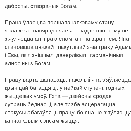
даброты, створаныя Богам.
Праца ўласціва першапачатковаму стану
чалавека і папярэднічае яго падзенню, таму не
з’яўляецца ані праклёнам, ані пакараннем. Яна
становіцца цяжкай і пакутлівай з-за граху Адам
і Евы, якія знішчылі даверлівыя і гарманічныя
адносіны з Богам.
Працу варта шанаваць, паколькі яна з’яўляецца
крыніцай багацця ці, у нейкай ступені, годных
жыццёвых умоў. Гэта — дзейсны сродак
супраць беднасці, але трэба асцерагацца
спакусы абагаўляць працу, бо яна не з’яўляецц
канчатковым сэнсам жыцця.