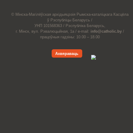
© Мiнска-Магiлёўская
архiдыяцэзiя
Рымска-каталіцкага
Касцёла
ў Рэспубліцы Беларусь /
УНП 101568363 /
Рэспубліка Беларусь,
г. Мінск, вул. Рэвалюцыйная, 1а /
e-mail:
info@catholic.by
/
працоўныя гадзіны: 10.00 – 18.00
Ахвяраваць