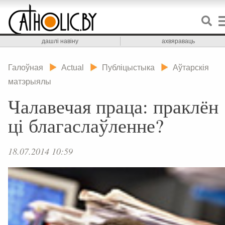
дашлі навіну
ахвяраваць
Галоўная
Actual
Публіцыстыка
Аўтарскія
матэрыялы
Чалавечая праца: праклён
ці благаслаўленне?
18.07.2014 10:59