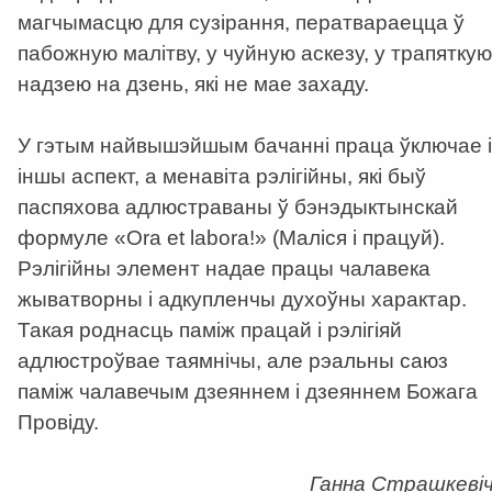
магчымасцю для сузірання, ператвараецца ў
пабожную малітву, у чуйную аскезу, у трапяткую
надзею на дзень, які не мае захаду.
У гэтым найвышэйшым бачанні праца ўключае і
іншы аспект, а менавіта рэлігійны, які быў
паспяхова адлюстраваны ў бэнэдыктынскай
формуле «Оra et labora!» (Маліся і працуй).
Рэлігійны элемент надае працы чалавека
жыватворны і адкупленчы духоўны характар.
Такая роднасць паміж працай і рэлігіяй
адлюстроўвае таямнічы, але рэальны саюз
паміж чалавечым дзеяннем і дзеяннем Божага
Провіду.
Ганна Страшкеві