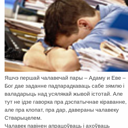
Яшчэ першай чалавечай пары – Адаму и Еве –
Бог дае заданне падпарадкаваць сабе зямлю і
валадарыць над усялякай жывой істотай. Але
тут не ідзе гаворка пра дэспатычнае кіраванне,
але пра клопат, пра дар, давераны чалавеку
Стварыцелем.
Чалавек павінен апрацоўваць і ахоўваць