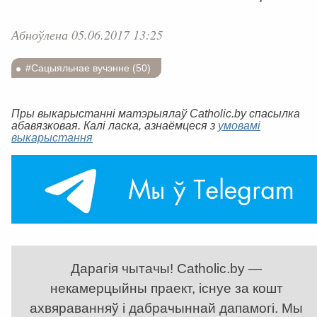
Абноўлена 05.06.2017 13:25
#Сацыяльнае вучэнне (50)
Пры выкарыстанні матэрыялаў Catholic.by спасылка
абавязковая. Калі ласка, азнаёмцеся з
умовамі
выкарыстання
Дарагія чытачы! Catholic.by —
некамерцыйны праект, існуе за кошт
ахвяраванняў і дабрачыннай дапамогі. Мы