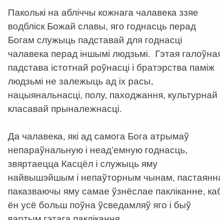
Паколькі на абліччы кожнага чалавека ззяе
водбліск Божай славы, яго годнасць перад
Богам служыць падставай для годнасці
чалавека перад іншымі людзьмі. Гэтая галоўна
падстава істотнай роўнасці і братэрства паміж
людзьмі не залежыць ад іх расы,
нацыянальнасці, полу, паходжання, культурнай 
класавай прыналежнасці.
Да чалавека, які ад самога Бога атрымаў
непараўнальную і неад’емную годнасць,
звяртаецца Касцёл і служыць яму
найвышэйшым і непаўторным чынам, пастаянн
паказваючы яму самае ўзнёслае пакліканне, ка
ён усё больш поўна ўсведамляў яго і быў
вартым гэтага паклікання.