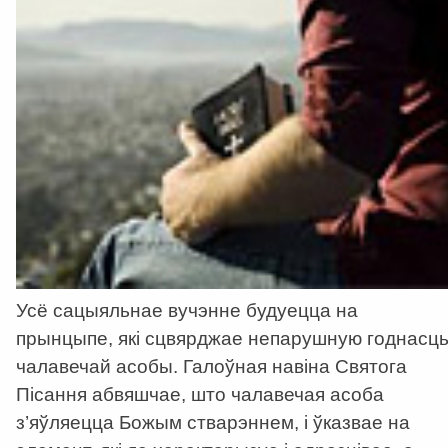
Усё сацыяльнае вучэнне будуецца на
прынцыпе, які сцвярджае непарушную годнасц
чалавечай асобы. Галоўная навіна Святога
Пісання абвяшчае, што чалавечая асоба
з’яўляецца Божым стварэннем, і ўказвае на