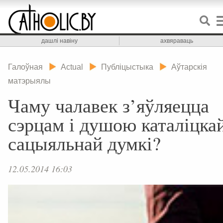
дашлі навіну
ахвяраваць
Галоўная
Actual
Публіцыстыка
Аўтарскія
матэрыялы
Чаму чалавек з’яўляецца
сэрцам і душою каталіцка
сацыяльнай думкі?
12.05.2014 16:03