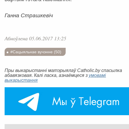
Ганна Страшкевіч
Абноўлена 05.06.2017 13:25
#Сацыяльнае вучэнне (50)
Пры выкарыстанні матэрыялаў Catholic.by спасылка
абавязковая. Калі ласка, азнаёмцеся з
умовамі
выкарыстання