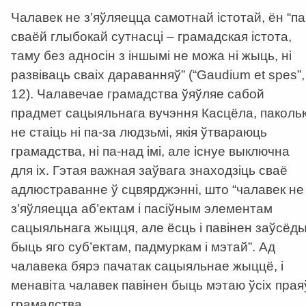
Чалавек не з’яўляецца самотнай істотай, ён “па
сваёй глыбокай сутнасці – грамадская істота,
таму без адносін з іншымі не можа ні жыць, ні
развіваць сваіх дараванняў” (“Gaudium et spes”,
12). Чалавечае грамадства ўяўляе сабой
прадмет сацыяльнага вучэння Касцёла, пакольк
не стаіць ні па-за людзьмі, якія ўтвараюць
грамадства, ні па-над імі, але існуе выключна
для іх. Гэтая важная заўвага знаходзіць сваё
адлюстраванне ў сцвярджэнні, што “чалавек не
з’яўляецца аб’ектам і пасіўным элементам
сацыяльнага жыцця, але ёсць і павінен заўсёд
быць яго суб’ектам, падмуркам і мэтай”. Ад
чалавека бярэ пачатак сацыяльнае жыццё, і
менавіта чалавек павінен быць мэтаю ўсіх прая
грамадства.