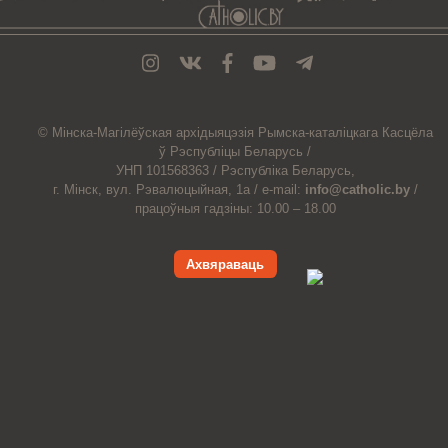
© Мiнска-Магiлёўская
архiдыяцэзiя
Рымска-каталіцкага
Касцёла
ў Рэспубліцы Беларусь /
УНП 101568363 /
Рэспубліка Беларусь,
г. Мінск, вул. Рэвалюцыйная, 1а /
e-mail:
info@catholic.by
/
працоўныя гадзіны: 10.00 – 18.00
Ахвяраваць