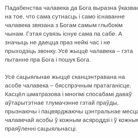
Падабенства чалавека да Бога выразна ўказва
на тое, что сама сутнасць і само існаванне
чалавека звязана з Богам самым глыбокім
чынам. Гэтая сувязь існуе сама па сабе. А
значыць не даецца праз нейкі час і не
прыходзіць звонку. Усё жыццё чалавека – гэта
пытанне пра Бога і пошук Бога.
Усё сацыяльнае жыццё сканцэнтравана на
асобе чалавека – бясспрэчным пратаганісце.
Касцёл шматразова і многімі спосабамі даваў
аўтарытэтнае тлумачэнне гэтай праўды,
прызнаючы і пацвярджаючы цэнтральнае месц
чалавечай асобы ў кожным асяроддзі і ў кожны
праяўленні сацыяльнасці.