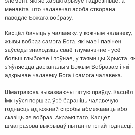
элемент, які яе характарызуе і адрознівае, а
менавіта што чалавечая асоба створана
паводле Божага вобразу.
Касцёл бачыць у чалавеку, у кожным чалавеку,
жывы вобраз самога Бога, які мае і павінен
заўсёды знаходзіць сваё тлумачэнне - усё
больш глыбокае і поўнае, у таямніцы Хрыста, як
з’яўляецца дасканалым Божым Вобразам і які
адкрывае чалавеку Бога і самога чалавека.
Шматразова выказваючы гэтую праўду, Касцёл
імкнуўся перш за ўсё бараніць чалавечую
годнасць ад кожнай спробы абмежаваць або
сказіць яе вобраз. Акрамя таго, Касцёл
шматразова выкрываў пытанне гэтай годнасці.