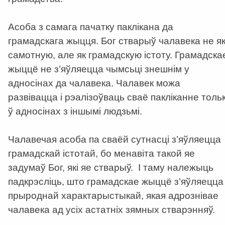
Асоба з самага пачатку паклікана да
грамадскага жыцця. Бог стварыў чалавека не я
самотную, але як грамадскую істоту. Грамадска
жыццё не з’яўляецца чымсьці знешнім у
адносінах да чалавека. Чалавек можа
развівацца і рэалізоўваць сваё пакліканне тольк
ў адносінах з іншымі людзьмі.
Чалавечая асоба па сваёй сутнасці з’яўляецца
грамадскай істотай, бо менавіта такой яе
задумаў Бог, які яе стварыў. І таму належыць
падкрэсліць, што грамадскае жыццё з’яўляецца
прыроднай характарыстыкай, якая адрознівае
чалавека ад усіх астатніх зямных стварэнняў.