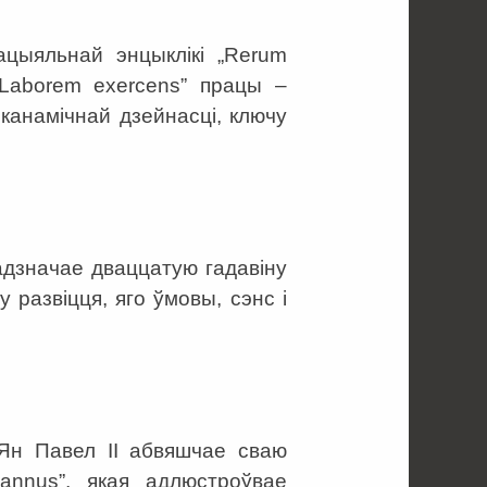
цыяльнай энцыклікі „Rerum
“Laborem exercens” працы –
канамічнай дзейнасці, ключу
ІІ адзначае дваццатую гадавіну
у развіцця, яго ўмовы, сэнс і
 Ян Павел ІІ абвяшчае сваю
annus”, якая адлюстроўвае