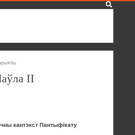
тэрыялы
аўла ІІ
чны кантэкст Пантыфікату