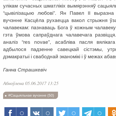
улікам сучасных шматлікіх вымярэнняў сацыял
“цывілізацыю любові”. Ян Павел ІІ выразна
вучэнне Касцёла рухаецца вакол стрыжня ўза
чалавекам: пазнаваць Бога ў кожным чалавеку 
гэта ўмова сапраўднага чалавечага развіцц
аналіз “res novae”, асабліва пасля вялікаг
адбылося падзенне савецкай сістэмы, утр
дэмакратыі і свабоднай эканомікі і ў межах абав
Ганна Страшкевіч
Абноўлена 05.06.2017 13:25
#Сацыяльнае вучэнне (50)