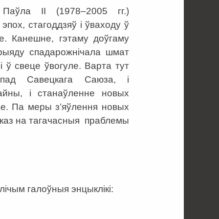
Паўла ІІ (1978–2005 гг.)
эпох, стагоддзяў і ўваходу ў
е. Канешне, гэтаму доўгаму
ерыяду спадарожнічала шмат
і ў свеце ўвогуле. Варта тут
спад Савецкага Саюза, і
айны, і станаўленне новых
шае. Па меры з’яўлення новых
дказ на тагачасныя праблемы
лічым галоўныя энцыклікі: