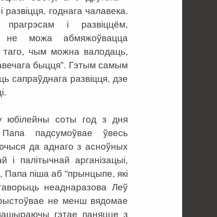
 развіцця, годнага чалавека.
 прагрэсам і развіццём,
ё не можа абмяжоўвацца
ь таго, чым можна валодаць,
авечага быцця”. Гэтым самым
ь сапраўднага развіцця, дзе
і.
 у юбілейны соты год з дня
, Папа падсумоўвае ўвесь
ючыся да аднаго з асноўных
й і палітычнай арганізацыі,
 Папа піша аб “прынцыпе, які
гаворыць неаднаразова Леў
карыстоўвае не менш вядомае
 пашыраючы гэтае паняцце з