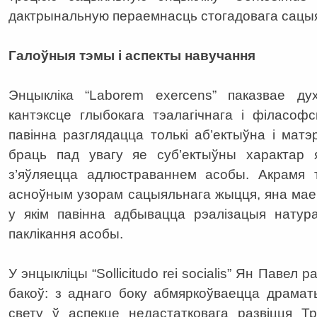
дактрынальную пераемнасць стогадовага сацыя
Галоўныя тэмы і аспекты навучання
Энцыкліка “Laborem exercens” паказвае д
кантэксце глыбокага тэалагічнага і філасоф
павінна разглядацца толькі аб’ектыўна і мат
браць пад увагу яе суб’ектыўны характар я
з’яўляецца адлюстраваннем асобы. Акрамя т
асноўным узорам сацыяльнага жыцця, яна мае
у якім павінна адбывацца рэалізацыя натур
паклікання асобы.
У энцыкліцы “Sollicitudo rei socialis” Ян Павел 
бакоў: з аднаго боку абмяркоўваецца драмат
свету ў аспекце недастатковага развіцця Тр