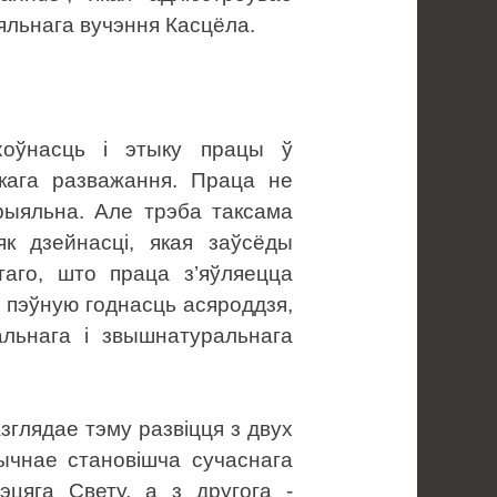
льнага вучэння Касцёла.
ухоўнасць і этыку працы ў
скага разважання. Праца не
эрыяльна. Але трэба таксама
к дзейнасці, якая заўсёды
аго, што праца з’яўляецца
 пэўную годнасць асяроддзя,
альнага і звышнатуральнага
разглядае тэму развіцця з двух
ычнае становішча сучаснага
эцяга Свету, а з другога -