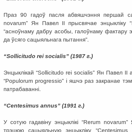
Праз 90 гадоў пасля абвяшчэння першай са
novarum” Ян Павел ІІ прысвячае энцыкліку 
“асноўнаму дабру асобы, галоўнаму фактару э
да ўсяго сацыяльнага пытання”.
“Sollicitudo rei socialis” (1987 г.)
Энцыклікай “Sollicitudo rei socialis” Ян Павел 
“Populorum progressio” і яшчэ раз закранае тэм
патрабаванні.
“Centesimus annus” (1991 г.)
У сотую гадавіну энцыклікі “Rerum novarum”
трэцюю сацыяльную энцыкліку “Centesimus 