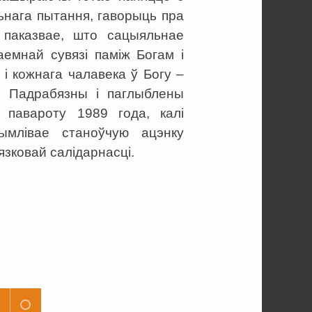
ьнага пытання, гаворыць пра
 паказвае, што сацыяльнае
емнай сувязі паміж Богам і
і кожнага чалавека ў Богу –
я. Падрабязны і паглыблены
а павароту 1989 года, калі
ымлівае станоўчую ацэнку
язковай салідарнасці.