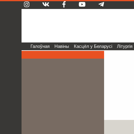
Галоўная
Навіны
Касцёл у Беларусі
Літургія