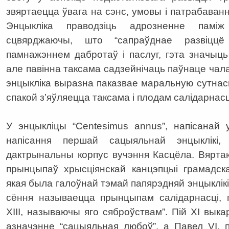
звяртаецца ўвага на сэнс, умовы і патрабаванні
Энцыкліка праводзіць адрозненне паміж
сцвярджаючы, што “сапраўднае развіцц
памнажэннем дабротаў і паслуг, гэта значыц
але павінна таксама садзейнічаць паўнаце чал
энцыкліка выразна паказвае маральную сутнасц
спакой з’яўляецца таксама і плодам салідарнасц
У энцыкліцы “Centesimus annus”, напісанай
напісання першай сацыяльнай энцыклікі
дактрынальны корпус вучэння Касцёла. Вярта
прынцыпаў хрысціянскай канцэпцыі грамадска
якая была галоўнай тэмай папярэдняй энцыклікі,
сёння называецца прынцыпам салідарнасці, 
ХІІІ, называючы яго сяброўствам”. Пій ХІ вы
азначэнне “сацыяльная любоў”, а Павел VI,