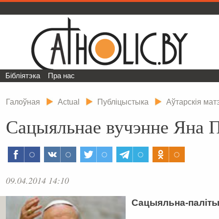
Бібліятэка
Пра нас
Галоўная
Actual
Публіцыстыка
Аўтарскія ма
Сацыяльнае вучэнне Яна П
09.04.2014 14:10
Сацыяльна-паліты