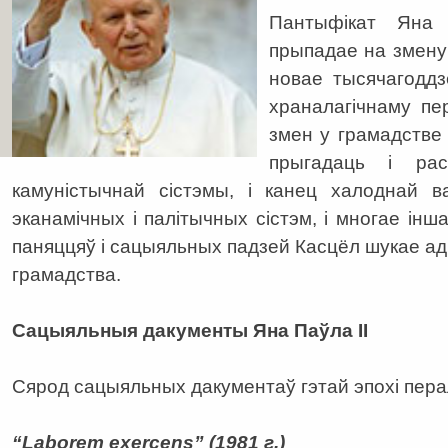
Пантыфікат Яна 
прыпадае на змену 
новае тысячагоддз
храналагічнаму п
змен у грамадстве 
прыгадаць і ра
камуністычнай сістэмы, і канец халоднай в
эканамічных і палітычных сістэм, і многае ін
паняццяў і сацыяльных падзей Касцёл шукае а
грамадства.
Сацыяльныя дакументы Яна Паўла ІI
Сярод сацыяльных дакументаў гэтай эпохі пера
“Laborem exercens” (1981 г.)