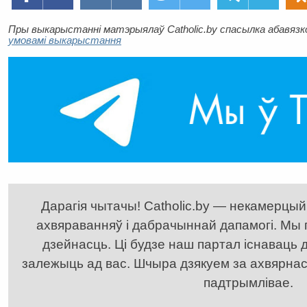
Пры выкарыстанні матэрыялаў Catholic.by спасылка абавязков
умовамі выкарыстання
Дарагія чытачы! Catholic.by — некамерцыйн
ахвяраванняў і дабрачыннай дапамогі. Мы
дзейнасць. Ці будзе наш партал існаваць д
залежыць ад вас. Шчыра дзякуем за ахвярнасць
падтрымлівае.