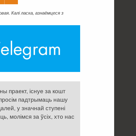
ая. Калі ласка, азнаёмцеся з
ы праект, існуе за кошт
 просім падтрымаць нашу
алей, у значнай ступені
, молімся за ўсіх, хто нас