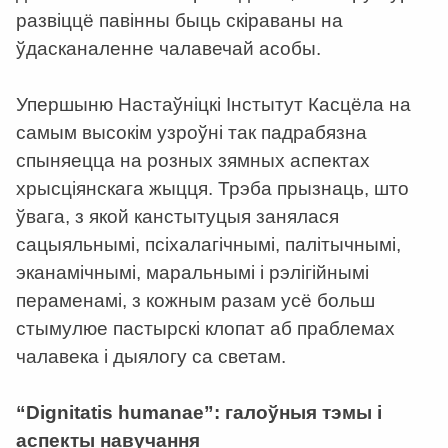
развіццё павінны быць скіраваны на
ўдасканаленне чалавечай асобы.
Упершыню Настаўніцкі Інстытут Касцёла на
самым высокім узроўні так падрабязна
спыняецца на розных зямных аспектах
хрысціянскага жыцця. Трэба прызнаць, што
ўвага, з якой канстытуцыя занялася
сацыяльнымі, псіхалагічнымі, палітычнымі,
эканамічнымі, маральнымі і рэлігійнымі
пераменамі, з кожным разам усё больш
стымулюе пастырскі клопат аб праблемах
чалавека і дыялогу са светам.
“Dignitatis humanae”: галоўныя тэмы і
аспекты навучання