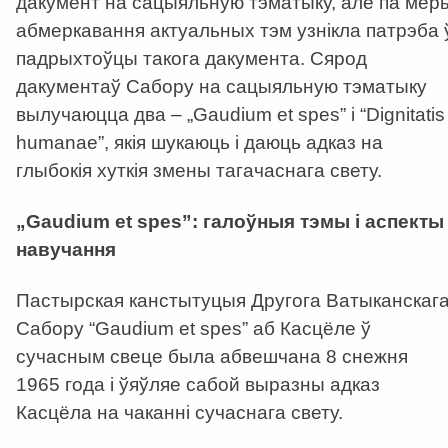
дакумент на сацыяльную тэматыку, але па мер
абмеркавання актуальных тэм узнікла патрэба 
падрыхтоўцы такога дакумента. Сярод
дакументаў Сабору на сацыяльную тэматыку
вылучаюцца два – „Gaudium et spes” i “Dignitatis
humanae”, якія шукаюць і даюць адказ на
глыбокія хуткія змены тагачаснага свету.
„Gaudium et spes”: галоўныя тэмы і аспекты
навучання
Пастырская канстытуцыя Другога Ватыканскаг
Сабору “Gaudium et spes” аб Касцёле ў
сучасным свеце была абвешчана 8 снежня
1965 года і ўяўляе сабой выразны адказ
Касцёла на чаканні сучаснага свету.