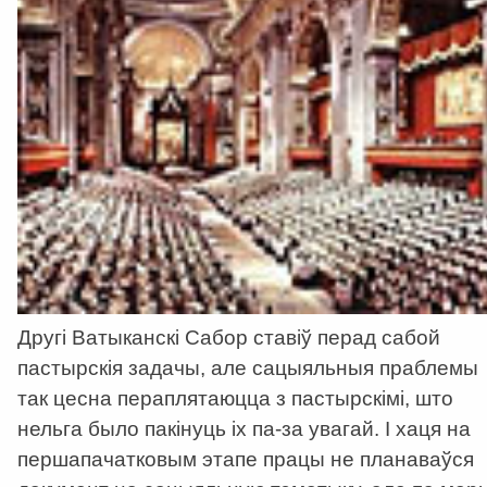
Другі Ватыканскі Сабор ставіў перад сабой
пастырскія задачы, але сацыяльныя праблемы
так цесна пераплятаюцца з пастырскімі, што
нельга было пакінуць іх па-за увагай. І хаця на
першапачатковым этапе працы не планаваўся