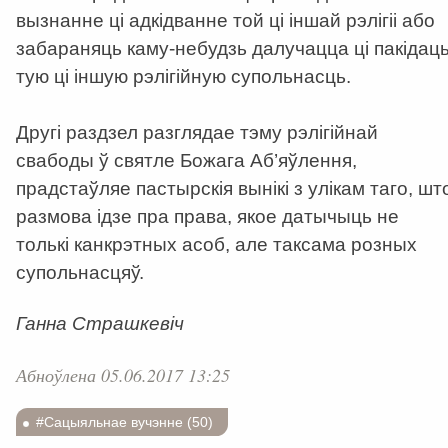
вызнанне ці адкідванне той ці іншай рэлігіі або
забараняць каму-небудзь далучацца ці пакідац
тую ці іншую рэлігійную супольнасць.
Другі раздзел разглядае тэму рэлігійнай
свабоды ў святле Божага Аб’яўлення,
прадстаўляе пастырскія вынікі з улікам таго, шт
размова ідзе пра права, якое датычыць не
толькі канкрэтных асоб, але таксама розных
супольнасцяў.
Ганна Страшкевіч
Абноўлена 05.06.2017 13:25
#Сацыяльнае вучэнне (50)