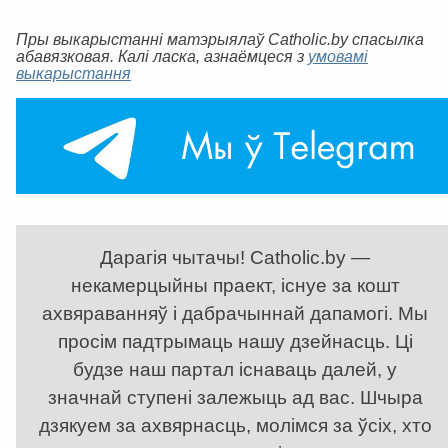
Пры выкарыстанні матэрыялаў Catholic.by спасылка
абавязковая. Калі ласка, азнаёмцеся з
умовамі
выкарыстання
Дарагія чытачы! Catholic.by —
некамерцыйны праект, існуе за кошт
ахвяраванняў і дабрачыннай дапамогі. Мы
просім падтрымаць нашу дзейнасць. Ці
будзе наш партал існаваць далей, у
значнай ступені залежыць ад вас. Шчыра
дзякуем за ахвярнасць, молімся за ўсіх, хто