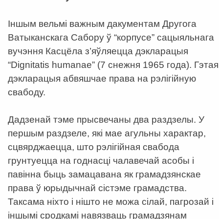
Іншым вельмі важным дакументам Другога
Ватыканскага Сабору ў “корпусе” сацыяльнага
вучэння Касцёла з’яўляецца дэкларацыя
“Dignitatis humanae” (7 снежня 1965 года). Гэтая
дэкларацыя абвяшчае права на рэлігійную
свабоду.
Дадзенай тэме прысвечаны два раздзелы. У
першым раздзеле, які мае агульны характар,
сцвярджаецца, што рэлігійная свабода
грунтуецца на годнасці чалавечай асобы і
павінна быць замацавана як грамадзянскае
права ў юрыдычнай сістэме грамадства.
Таксама ніхто і нішто не можа сілай, пагрозай і
іншымі сродкамі навязваць грамадзянам