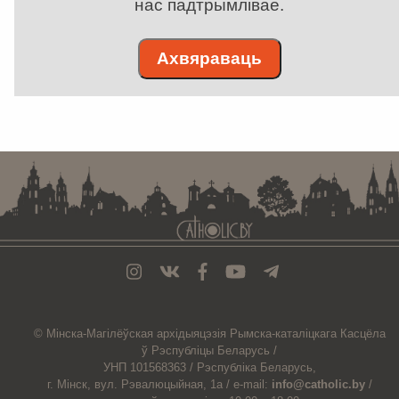
нас падтрымлівае.
Ахвяраваць
. . . . . . . . . . . . . . . . . . . . . . . . . . . . . . . . . . . . . . . . . . . . . . . . . . . . . . . . . . . . .
© Мiнска-Магiлёўская
архiдыяцэзiя
Рымска-каталіцкага
Касцёла
ў Рэспубліцы Беларусь /
УНП 101568363 /
Рэспубліка Беларусь,
г. Мінск, вул. Рэвалюцыйная, 1а /
e-mail:
info@catholic.by
/