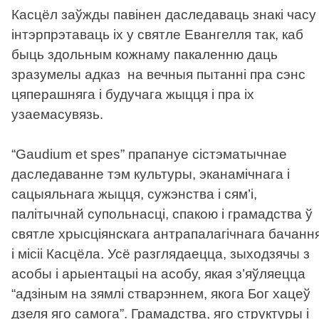
Касцёл заўжды павінен даследаваць знакі часу 
інтэрпрэтаваць іх у святле Евангелля так, каб
быць здольным кожнаму пакаленню даць
зразумелы адказ на вечныя пытанні пра сэнс
цяперашняга і будучага жыцця і пра іх
узаемасувязь.
“Gaudium et spes” прапануе сістэматычнае
даследаванне тэм культуры, эканамічнага і
сацыяльнага жыцця, сужэнства і сям’і,
палітычнай супольнасці, спакою і грамадства ў
святле хрысціянскага антрапалагічнага бачанн
і місіі Касцёла. Усё разглядаецца, зыходзячы з
асобы і арыентацыі на асобу, якая з’яўляецца
“адзіным на зямлі стварэннем, якога Бог хацеў
дзеля яго самога”. Грамадства, яго структуры і