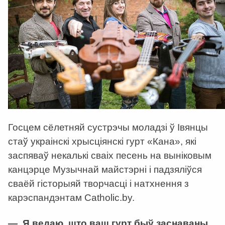
Госцем сёлетняй сустрэчы моладзі ў Івянцы
стаў украінскі хрысціянскі гурт «Кана», які
заспяваў некалькі сваіх песень на выніковым
канцэрце Музычнай майстэрні і падзяліўся
сваёй гісторыяй творчасці і натхнення з
карэспандэнтам Catholic.by.
—
Я ведаю, што ваш гурт быў заснаваны