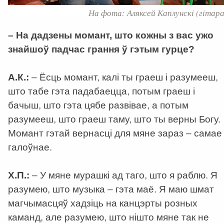
На фота: Аляксей Каплунскі (гітара
– На дадзены момант, што кожны з вас ужо
знайшоў падчас грання ў гэтым гурце?
А.К.:
– Ёсць момант, калі ты граеш і разумееш,
што табе гэта падабаецца, потым граеш і
бачыш, што гэта цябе развівае, а потым
разумееш, што граеш таму, што ты верны Богу.
Момант гэтай вернасці для мяне зараз – самае
галоўнае.
Х.П.:
– У мяне мурашкі ад таго, што я раблю. Я
разумею, што музыка – гэта маё. Я маю шмат
магчымасцяў хадзіць на канцэрты розных
каманд, але разумею, што нішто мяне так не