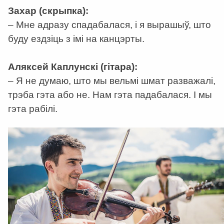
Захар (скрыпка):
– Мне адразу спадабалася, і я вырашыў, што
буду ездзіць з імі на канцэрты.
Аляксей Каплунскі (гітара):
– Я не думаю, што мы вельмі шмат разважалі,
трэба гэта або не. Нам гэта падабалася. І мы
гэта рабілі.