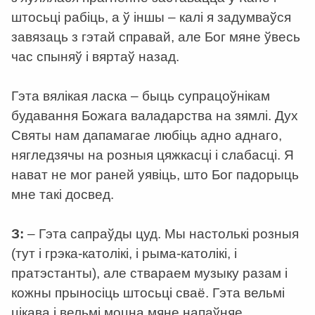
штосьці рабіць, а ў іншы – калі я задумваўся
завязаць з гэтай справай, але Бог мяне ўвесь
час спыняў і вяртаў назад.
Гэта вялікая ласка – быць супрацоўнікам
будавання Божага валадарства на зямлі. Дух
Святы нам дапамагае любіць адно аднаго,
нягледзячы на розныя цяжкасці і слабасці. Я
нават не мог раней уявіць, што Бог падорыць
мне такі досвед.
З:
– Гэта сапраўды цуд. Мы настолькі розныя
(тут і грэка-католікі, і рыма-католікі, і
пратэстанты), але ствараем музыку разам і
кожны прыносіць штосьці сваё. Гэта вельмі
цікава і вельмі моцна мяне напаўняе.