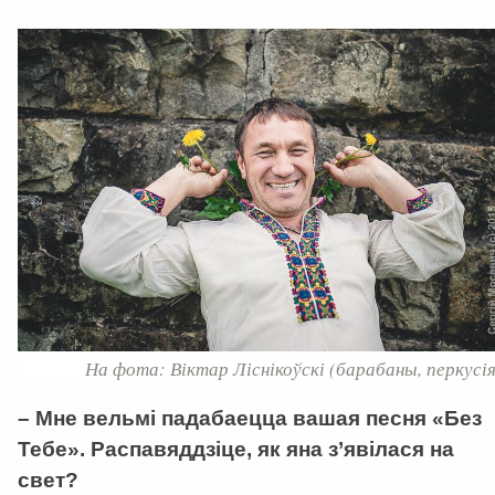
На фота: Віктар Ліснікоўскі (барабаны, перкусія
– Мне вельмі падабаецца вашая песня «Без
Тебе». Распавяддзіце, як яна з’явілася на
свет?