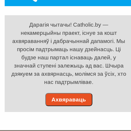
Дарагія чытачы! Catholic.by —
некамерцыйны праект, існуе за кошт
ахвяраванняў і дабрачыннай дапамогі. Мы
просім падтрымаць нашу дзейнасць. Ці
будзе наш партал існаваць далей, у
значнай ступені залежыць ад вас. Шчыра
дзякуем за ахвярнасць, молімся за ўсіх, хто
нас падтрымлівае.
Ахвяраваць
. . . . . . . . . . . . . . . . . . . . . . . . . . . . . . . . . . . . . . . . . . . . . . . . . . . . . . . . . . . . .