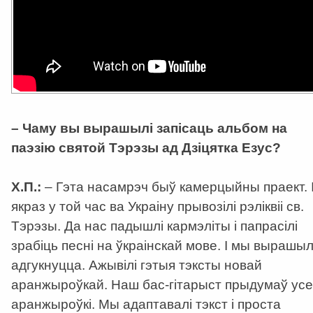
– Чаму вы вырашылі запісаць альбом на
паэзію святой Тэрэзы ад Дзіцятка Езус?
Х.П.:
– Гэта насамрэч быў камерцыйны праект. 
якраз у той час ва Украіну прывозілі рэліквіі св.
Тэрэзы. Да нас падышлі кармэліты і папрасілі
зрабіць песні на ўкраінскай мове. І мы вырашыл
адгукнуцца. Ажывілі гэтыя тэксты новай
аранжыроўкай. Наш бас-гітарыст прыдумаў усе
аранжыроўкі. Мы адаптавалі тэкст і проста