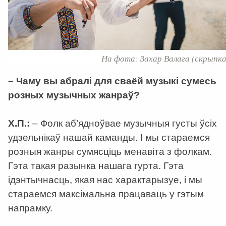
На фота: Захар Валага (скрыпка
– Чаму вы абралі для сваёй музыкі сумесь
розных музычных жанраў?
Х.П.:
–
Фолк аб’ядноўвае музычныя густы ўсіх
удзельнікаў нашай каманды. І мы стараемся
розныя жанры сумясціць менавіта з фолкам.
Гэта такая разынка нашага гурта. Гэта
ідэнтычнасць, якая нас характарызуе, і мы
стараемся максімальна працаваць у гэтым
напрамку.