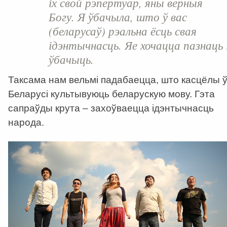
іх свой рэпертуар, яны верныя
Богу. Я ўбачыла, што ў вас
(беларусаў) рэальна ёсць свая
ідэнтычнасць. Яе хочацца пазнаць 
ўбачыць.
Таксама нам вельмі падабаецца, што касцёлы 
Беларусі культывуюць беларускую мову. Гэта
сапраўды крута – захоўваецца ідэнтычнасць
народа.