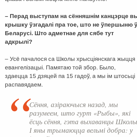
– Перад выступам на сённяшнім канцэрце в
крышку ўзгадалі пра тое, што не ўпершыню 
Беларусі. Што адметнае для сябе тут
адкрылі?
– Усё пачалося са Школы хрысціянскага жыцця 
евангелізацыі. Памятаю той збор. Было,
здаецца 15 дзяцей па 15 гадоў, а мы ім штосьці
распавядаем.
Сёння, азіраючыся назад, мы
разумеем, што гурт «Рыбы», які
ёсць сёння, гэта выхаванцы Школы
І яны трымаюцца вельмі добра: у