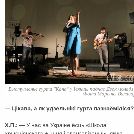
Выступленне гурта "Кана" у Івянцы падчас Дзён моладзі
Фота Марыны Валаса
—
Цікава, а як удзельнікі гурта пазнаёміліся?
Х.П.:
—
У нас ва Украіне ёсць «Школа
хрысціянскага жыцця і евангелізацыі», якую