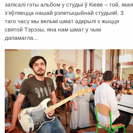
запісалі гэты альбом у студыі ў Кіеве – той, якая
з’яўляецца нашай рэпетыцыйнай студыяй. З
таго часу мы вельмі шмат адкрылі з жыцця
святой Тэрэзы, яна нам шмат у чым
дапамагла...