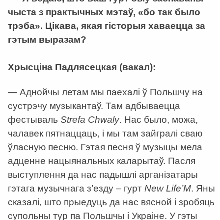
чыста з практычных мэтаў, «бо так было
трэба». Цікава, якая гісторыя хаваецца за
гэтым выразам?
Хрысціна Падлясецкая (вакал):
— Аднойчы летам мы паехалі ў Польшчу на
сустрэчу музыкантаў. Там адбываецца
фестываль
Strefa Chwaly
. Нас было, можа,
чалавек пятнаццаць, і мы там зайгралі сваю
ўласную песню. Гэтая песня ў музыцы мела
адценне нацыянальных каларытаў. Пасля
выступлення да нас падышлі арганізатары
гэтага музычнага з’езду – гурт
New Life’M
. Яны
сказалі, што прыедуць да нас вясной і зробяць
супольны тур па Польшчы і Украіне. У гэты