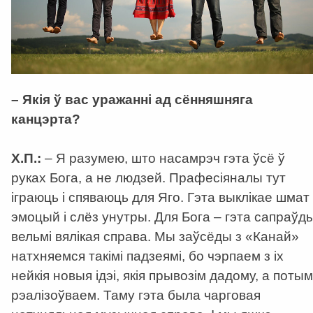
– Якія ў вас уражанні ад сённяшняга
канцэрта?
Х.П.:
– Я разумею, што насамрэч гэта ўсё ў
руках Бога, а не людзей. Прафесіяналы тут
іграюць і спяваюць для Яго. Гэта выклікае шмат
эмоцый і слёз унутры. Для Бога – гэта сапраўд
вельмі вялікая справа. Мы заўсёды з «Канай»
натхняемся такімі падзеямі, бо чэрпаем з іх
нейкія новыя ідэі, якія прывозім дадому, а потым
рэалізоўваем. Таму гэта была чарговая