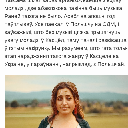
Таксама шмат зараз арганізоўваецца з’ездаў
моладзі, дзе абавязкова павінна быць музыка.
Раней такога не было. Асабліва апошні год
паўплываў. Усе паехалі ў Польшчу на СДМ, і
заўважылі, што без музыкі цяжка прыцягнуць
увагу моладзі ў Касцёл, таму пачалі развівацца
ў гэтым накірунку. Мы разумеем, што гэта тольк
этап нараджэння такога жанру ў Касцёле ва
Украіне, у параўнанні, напрыклад, з Польшчай.