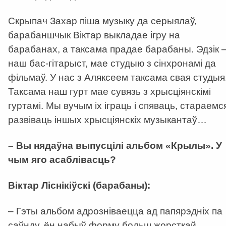
Скрыпач Захар піша музыку да серыялаў,
барабаншчык Віктар выкладае ігру на
барабанах, а таксама прадае барабаны. Эдзік 
наш бас-гітарыст, мае студыю з сінхронамі да
фільмаў. У нас з Аляксеем таксама свая студыя
Таксама наш гурт мае сувязь з хрысціянскімі
гуртамі. Мы вучым іх іграць і спяваць, стараемс
развіваць іншых хрысціянскіх музыкантаў…
– Вы нядаўна выпусцілі альбом «Крылы». У
чым яго асаблівасць?
Віктар Ліснікіўскі (барабаны):
– Гэты альбом адрозніваецца ад папярэдніх па
саўнду, ён набыў форму больш жорсткай