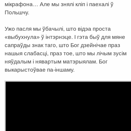
мікрафона… Але мы знялі кліп і паехалі ў
Польшчу.
Ужо пасля мы ўбачылі, што відэа проста
«выбухнула» ў інтэрнэце. І гэта быў для мяне
сапраўды знак таго, што Бог дзейнічае праз
нашыя слабасці, праз тое, што мы лічым зусім
няўдалым і нявартым матэрыялам. Бог
выкарыстоўвае па-іншаму.