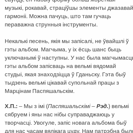
музыкі, рокавай, страціўшы элементы джазава
гармоніі. Можна пачуць, што там гучаць
пераважна струнныя інструменты.
Некалькі песень, якія мы запісалі, не ўвайшлі ў
гэты альбом. Магчыма, у іх ёсць шанс быць
уключанымі ў наступны. У нас была магчымасц
гэты альбом запісваць на вельмі вядомай
студыі, якая знаходзіцца ў Гданьску. Гэта быў
тыдзень вельмі цікавай супольнай працы з
Марцінам Паспяшальскім.
Х.П.:
– Мы з імі (
Паспяшальскімі –
Рэд.
) вельмі
сябруем і яны нас нібы суправаджаюць у
творчасці. Увогуле, запіс новага альбома быў
для нас часам вялікага цуду. Нам патрэбна был