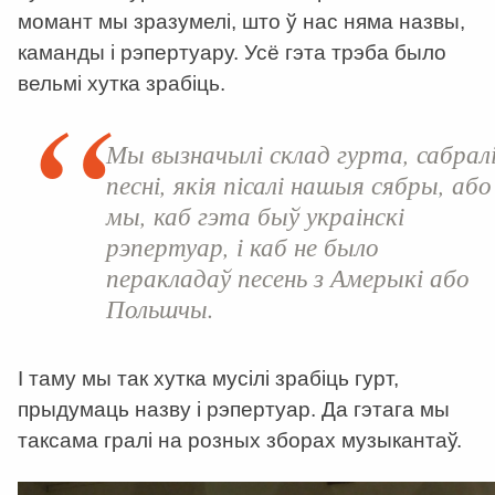
момант мы зразумелі, што ў нас няма назвы,
каманды і рэпертуару. Усё гэта трэба было
вельмі хутка зрабіць.
Мы вызначылі склад гурта, сабрал
песні, якія пісалі нашыя сябры, або
мы, каб гэта быў украінскі
рэпертуар, і каб не было
перакладаў песень з Амерыкі або
Польшчы.
І таму мы так хутка мусілі зрабіць гурт,
прыдумаць назву і рэпертуар. Да гэтага мы
таксама гралі на розных зборах музыкантаў.