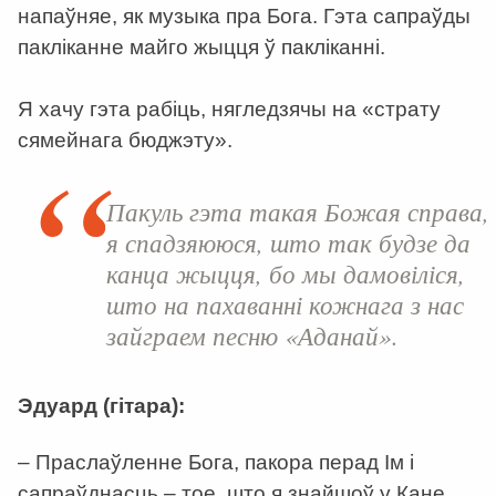
напаўняе, як музыка пра Бога. Гэта сапраўды
пакліканне майго жыцця ў пакліканні.
Я хачу гэта рабіць, нягледзячы на «страту
сямейнага бюджэту».
Пакуль гэта такая Божая справа, 
я спадзяююся, што так будзе да
канца жыцця, бо мы дамовіліся,
што на пахаванні кожнага з нас
зайграем песню «Аданай».
Эдуард (гітара):
– Праслаўленне Бога, пакора перад Ім і
сапраўднасць – тое, што я знайшоў у Кане.