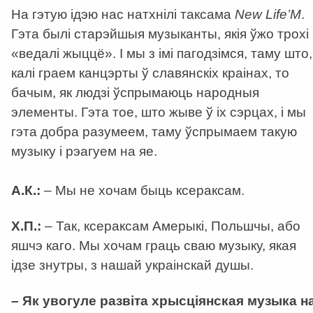
На гэтую ідэю нас натхнілі таксама
New Life’М
.
Гэта былі старэйшыя музыканты, якія ўжо трохі
«ведалі жыццё». І мы з імі пагодзімся, таму што,
калі граем канцэрты ў славянскіх краінах, то
бачым, як людзі ўспрымаюць народныя
элементы. Гэта тое, што жыве ў іх сэрцах, і мы
гэта добра разумеем, таму ўспрымаем такую
музыку і рэагуем на яе.
А.К.:
– Мы не хочам быць ксераксам.
Х.П.:
– Так, ксераксам Амерыкі, Польшчы, або
яшчэ каго. Мы хочам граць сваю музыку, якая
ідзе знутры, з нашай украінскай душы.
– Як увогуле развіта хрысціянская музыка н