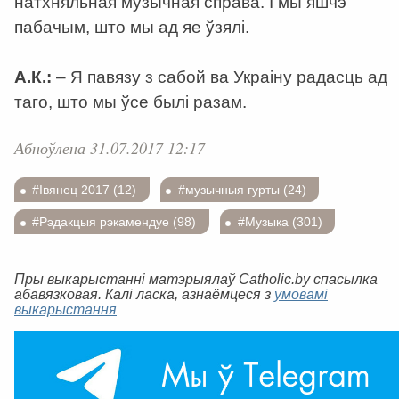
натхняльная музычная справа. І мы яшчэ
пабачым, што мы ад яе ўзялі.
А.К.:
– Я павязу з сабой ва Украіну радасць ад
таго, што мы ўсе былі разам.
Абноўлена 31.07.2017 12:17
#Івянец 2017 (12)
#музычныя гурты (24)
#Рэдакцыя рэкамендуе (98)
#Музыка (301)
Пры выкарыстанні матэрыялаў Catholic.by спасылка
абавязковая. Калі ласка, азнаёмцеся з
умовамі
выкарыстання