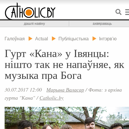
дашлі навіну
ахвяраваць
Галоўная
Actual
Публіцыстыка
Інтэрв'ю
Гурт «Кана» у Івянцы:
нішто так не напаўняе, як
музыка пра Бога
30.07.2017 12:00
Марына Валасар
/
Фота: з архіва
гурта "Кана"
/
Catholic.by