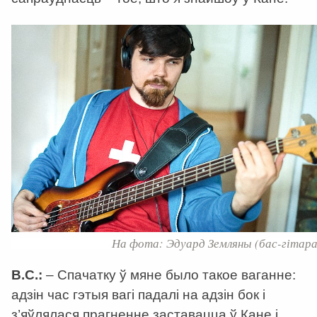
На фота: Эдуард Земляны (бас-гітара
В.С.:
– Спачатку ў мяне было такое ваганне:
адзін час гэтыя вагі падалі на адзін бок і
з’яўлялася прагненне заставацца ў Кане і