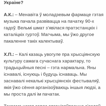
Украіне?
А.К.:
– Менавіта ў моладзевым фармаце гэтая
музыка пачала развівацца на пачатку 90-х
гадоў. Вельмі шмат з’явілася пратэстанцкіх і
каталіцкіх гуртоў. Магчыма, мы ўжо другое
пакаленне такіх калектываў.
Х.П.:
– Калі казаць увогуле пра хрысціянскую
культуру самага сучаснага характару, то
традыцыйныя песні – гэта нармальна. Яны
існавалі, існуюць і будуць існаваць. Мы
заснавалі некалькі хрысціянскіх фестываляў,
якія ўжо сёння арганізоўваюць іншыя людзі, а
мы проста далі ім пачатак.