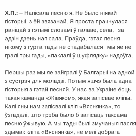
Х.П.:
– Напісала песню я. Не было ніякай
гісторыі, з ёй звязанай. Я проста прачнулася
раніцай з гэтымі словамі ў галаве, села, і за
адзін дзень напісала. Праўда, гэтая песня
нікому з гурта тады не спадабалася і мы яе не
гралі тры гады, «паклалі ў шуфлядку» надоўга.
Першы раз мы яе зайгралі ў Балгарыі на адной
з сустрэч для моладзі. Потым яшчэ была адна
гісторыя з гэтай песняй. У нас ва Украіне ёсць
такая каманда «Жівяком», якая запісвае кліпы.
Калі яны нам запісвалі кліп «Вяснянка», то
ўзгадалі, што трэба было б запісаць таксама
песню ўжывую. А мы тады былі змучаныя пасля
здымак кліпа «Вяснянка», не мелі добрага