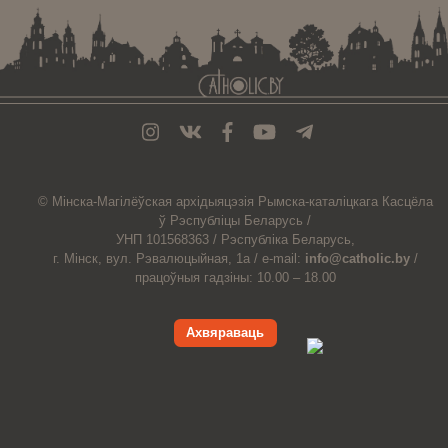
© Мiнска-Магiлёўская
архiдыяцэзiя
Рымска-каталіцкага
Касцёла
ў Рэспубліцы Беларусь /
УНП 101568363 /
Рэспубліка Беларусь,
г. Мінск, вул. Рэвалюцыйная, 1а /
e-mail:
info@catholic.by
/
працоўныя гадзіны: 10.00 – 18.00
Ахвяраваць