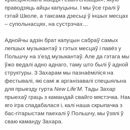
праводзяць айцы капуцыны. І мы ўсе гралі ў
гэтай Школе, а таксама дзесьці ў іншых месцах
– супольнасцях, на сустрэчах…
Аднойчы адзін брат капуцын сабраў самых
лепшых музыкантаў з гэтых месцаў і павёз у
Польшчу на з’езд музыкантаў. Але да гэтага мы
ўжо ведалі адно аднаго, таму што былі ў адной
структуры. З Захарам мы пазнаёміліся на
фестывалі, які самі ж арганізавалі спецыяльна
для прыезду гурта
New Life’М
. Тады Захар
прыехаў граць з камандай свайго мястэчка. На
яго ігра спадабалася і, калі наша скрыпачка з
бас-гітарыстам паехалі ў Польшчу, мы ўзялі ў
сваю каманду Захара.