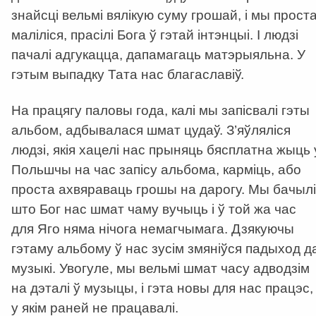
знайсці вельмі вялікую суму грошай, і мы прост
маліліся, прасілі Бога ў гэтай інтэнцыі. І людзі
пачалі адгукацца, дапамагаць матэрыяльна. У
гэтым выпадку Тата нас благаславіў.
На працягу паловы года, калі мы запісвалі гэты
альбом, адбывалася шмат цудаў. З’яўляліся
людзі, якія хацелі нас прыняць бясплатна жыць 
Польшчы на час запісу альбома, карміць, або
проста ахвяраваць грошы на дарогу. Мы бачылі
што Бог нас шмат чаму вучыць і ў той жа час
для Яго няма нічога немагчымага. Дзякуючы
гэтаму альбому ў нас зусім змяніўся падыход д
музыкі. Увогуле, мы вельмі шмат часу адводзім
на дэталі ў музыцы, і гэта новы для нас працэс,
у якім раней не працавалі.