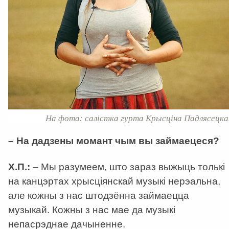
На фота: салістка гурта Крысціна Падлясецка
– На дадзены момант чым вы займаецеся?
Х.П.:
– Мы разумеем, што зараз выжыць толькі
на канцэртах хрысціянскай музыкі нерэальна,
але кожны з нас штодзённа займаецца
музыкай. Кожны з нас мае да музыкі
непасрэднае дачыненне.