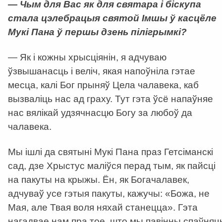
— Чым для Вас як для святара і біскупа
стала цэлебрацыя святой Імшы ў касцёле
Мукі Пана ў першы дзень пілігрымкі?
— Як і кожны хрысціянін, я адчуваю
ўзвышанасць і веліч, якая напоўніла гэтае
месца, калі Бог прыняў Цела чалавека, каб
вызваліць нас ад граху. Тут гэта ўсё напаўняе
нас вялікай удзячнасцю Богу за любоў да
чалавека.
Мы ішлі да святыні Мукі Пана праз Гетсіманскі
сад, дзе Хрыстус маліўся перад тым, як пайсці
на пакуты на крыжы. Ён, як Богачалавек,
адчуваў усе гэтыя пакуты, кажучы: «Божа, не
Мая, але Твая воля няхай станецца». Гэта
нагадвае нам пра тое, што мы павінны спаўняц