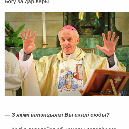
Богу за дар веры.
— З якімі інтэнцыямі Вы ехалі сюды?