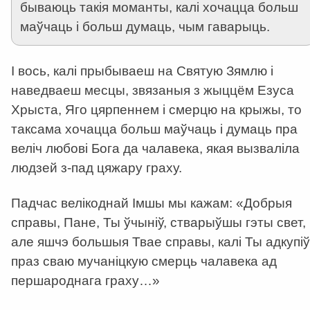
бываюць такія моманты, калі хочацца больш
маўчаць і больш думаць, чым гаварыць.
І вось, калі прыбываеш на Святую Зямлю і
наведваеш месцы, звязаныя з жыццём Езуса
Хрыста, Яго цярпеннем і смерцю на крыжы, то
таксама хочацца больш маўчаць і думаць пра
веліч любові Бога да чалавека, якая вызваліла
людзей з-пад цяжару граху.
Падчас велікоднай Імшы мы кажам: «Добрыя
справы, Пане, Ты ўчыніў, стварыўшы гэты свет,
але яшчэ большыя Твае справы, калі Ты адкупіў
праз сваю мучаніцкую смерць чалавека ад
першароднага граху…»