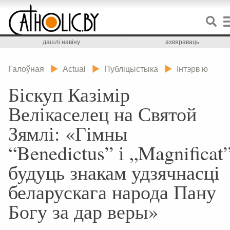
дашлі навіну
ахвяраваць
Галоўная
Actual
Публіцыстыка
Інтэрв'ю
Біскуп Казімір
Велікаселец на Святой
Зямлі: «Гімны
“Benedictus” і „Magnificat
будуць знакам удзячнасці
беларускага народа Пану
Богу за дар веры»