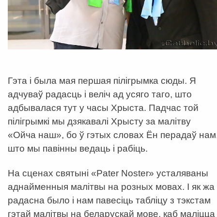
Гэта і была мая першая пілігрымка сюды. Я
адчуваў радасць і веліч ад усяго таго, што
адбывалася тут у часы Хрыста. Падчас той
пілігрымкі мы дзякавалі Хрысту за малітву
«Ойча наш», бо ў гэтых словах Ён перадаў нам
што мы павінны ведаць і рабіць.
На сценах святыні «Pater Noster» усталяваны
аднайменныя малітвы на розных мовах. І як жа
радасна было і нам павесіць табліцу з тэкстам
гэтай малітвы на беларускай мове, каб маліцца