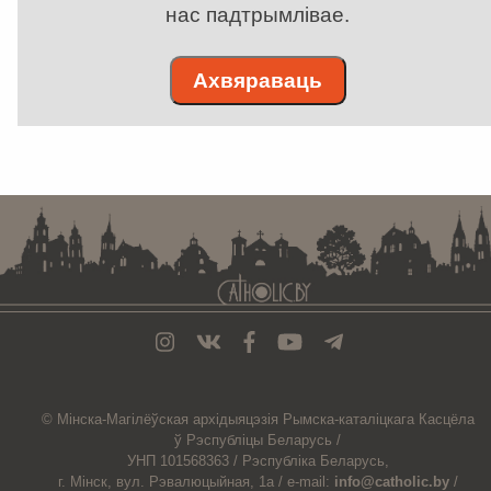
нас падтрымлівае.
Ахвяраваць
. . . . . . . . . . . . . . . . . . . . . . . . . . . . . . . . . . . . . . . . . . . . . . . . . . . . . . . . . . . . .
© Мiнска-Магiлёўская
архiдыяцэзiя
Рымска-каталіцкага
Касцёла
ў Рэспубліцы Беларусь /
УНП 101568363 /
Рэспубліка Беларусь,
г. Мінск, вул. Рэвалюцыйная, 1а /
e-mail:
info@catholic.by
/