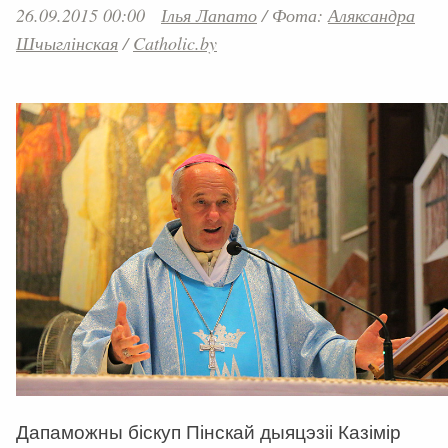
26.09.2015 00:00
Ілья Лапато
/
Фота:
Аляксандра
Шчыглінская
/
Catholic.by
Дапаможны біскуп Пінскай дыяцэзіі Казімір