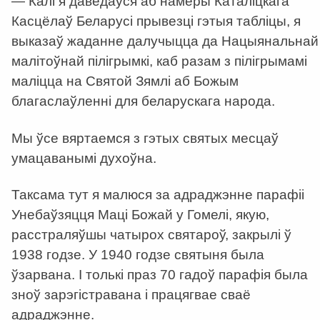
— Калі я даведаўся аб намеры Каталіцкага
Касцёлаў Беларусі прывезці гэтыя табліцы, я
выказаў жаданне далучыцца да Нацыянальнай
малітоўнай пілігрымкі, каб разам з пілігрымамі
маліцца на Святой Зямлі аб Божым
благаслаўленні для беларускага народа.
Мы ўсе вяртаемся з гэтых святых месцаў
умацаванымі духоўна.
Таксама тут я малюся за адраджэнне парафіі
Унебаўзяцця Маці Божай у Гомелі, якую,
расстраляўшы чатырох святароў, закрылі ў
1938 годзе. У 1940 годзе святыня была
ўзарвана. І толькі праз 70 гадоў парафія была
зноў зарэгістравана і працягвае сваё
адраджэнне.