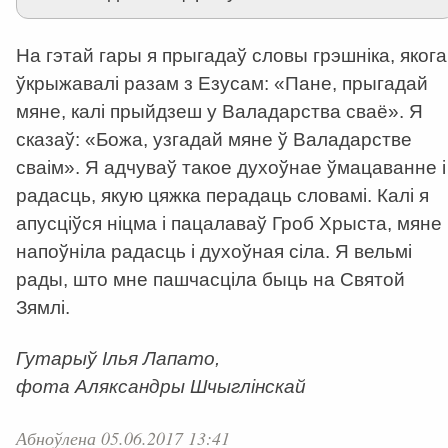
На гэтай гары я прыгадаў словы грэшніка, якога
ўкрыжавалі разам з Езусам: «Пане, прыгадай
мяне, калі прыйдзеш у Валадарства сваё». Я
сказаў: «Божа, узгадай мяне ў Валадарстве
сваім». Я адчуваў такое духоўнае ўмацаванне і
радасць, якую цяжка перадаць словамі. Калі я
апусціўся ніцма і пацалаваў Гроб Хрыста, мяне
напоўніла радасць і духоўная сіла. Я вельмі
рады, што мне пашчасціла быць на Святой
Зямлі.
Гутарыў Ілья Лапато,
фота Аляксандры Шчыглінскай
Абноўлена 05.06.2017 13:41