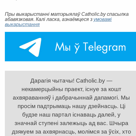
Пры выкарыстанні матэрыялаў Catholic.by спасылка
абавязковая. Калі ласка, азнаёмцеся з
умовамі
выкарыстання
Дарагія чытачы! Catholic.by —
некамерцыйны праект, існуе за кошт
ахвяраванняў і дабрачыннай дапамогі. Мы
просім падтрымаць нашу дзейнасць. Ці
будзе наш партал існаваць далей, у
значнай ступені залежыць ад вас. Шчыра
дзякуем за ахвярнасць, молімся за ўсіх, хто