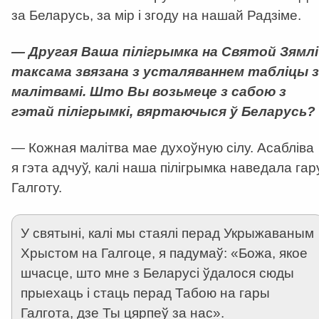
за Беларусь, за мір і згоду на нашай Радзіме.
— Другая Ваша пілігрымка на Святой Зямлі
таксама звязана з усталяваннем табліцы з
малітвамі. Што Вы возьмеце з сабою з
гэтай пілігрымкі, вяртаючыся ў Беларусь?
— Кожная малітва мае духоўную сілу. Асабліва
я гэта адчуў, калі наша пілігрымка наведала гар
Галготу.
У святыні, калі мы стаялі перад Укрыжаваным
Хрыстом на Галгоце, я падумаў: «Божа, якое
шчасце, што мне з Беларусі ўдалося сюды
прыехаць і стаць перад Табою на гары
Галгота, дзе Ты цярпеў за нас».