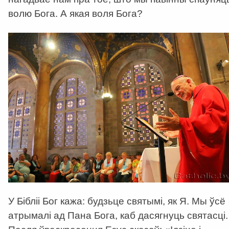
волю Бога. А якая воля Бога?
У Бібліі Бог кажа: будзьце святымі, як Я. Мы ўсё
атрымалі ад Пана Бога, каб дасягнуць святасці.