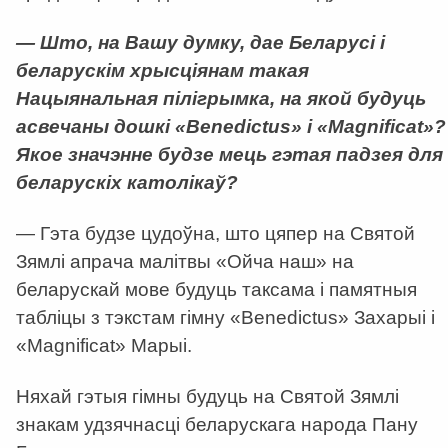
— Што, на Вашу думку, дае Беларусі і
беларускім хрысціянам такая
Нацыянальная пілігрымка, на якой будуць
асвечаны дошкі «Benedictus» і «Magnificat»?
Якое значэнне будзе мець гэтая падзея для
беларускіх католікаў?
— Гэта будзе цудоўна, што цяпер на Святой
Зямлі апрача малітвы «Ойча наш» на
беларускай мове будуць таксама і памятныя
табліцы з тэкстам гімну «Benedictus» Захарыі і
«Magnificat» Марыі.
Няхай гэтыя гімны будуць на Святой Зямлі
знакам удзячнасці беларускага народа Пану