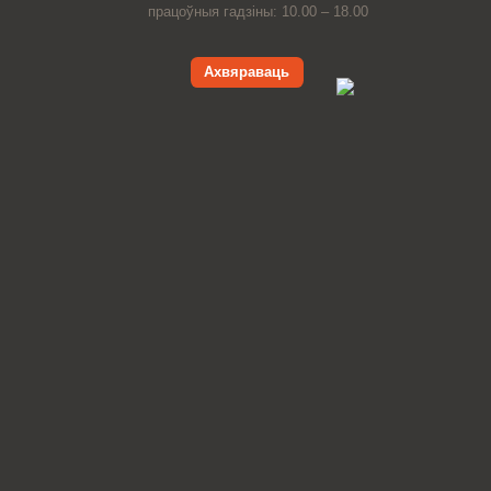
працоўныя гадзіны: 10.00 – 18.00
Ахвяраваць