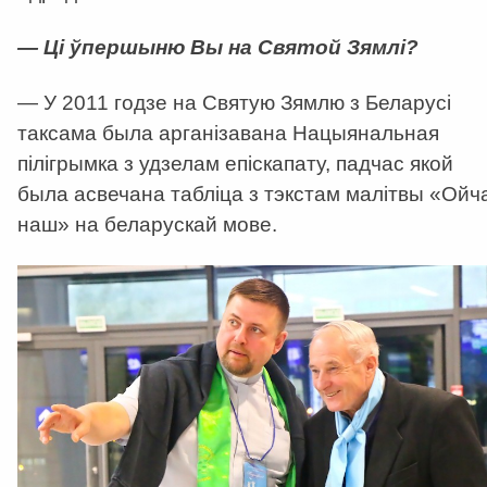
— Ці ўпершыню Вы на Святой Зямлі?
— У 2011 годзе на Святую Зямлю з Беларусі
таксама была арганізавана Нацыянальная
пілігрымка з удзелам епіскапату, падчас якой
была асвечана табліца з тэкстам малітвы «Ойч
наш» на беларускай мове.