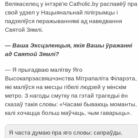
Велікаселец у інтэрв’ю Catholic.by распавёў пра
свой удзел у Нацыянальнай пілігрымцы і
падзяліўся перажываннямі ад наведвання
Святой Зямлі.
— Ваша Эксцэленцыя, якія Вашы ўражанні
ад Святой Зямлі?
— Я прыгадваю малітву Яго
Высокапрэасвяшчэнства Мітрапаліта Філарэта,
які маліўся на месцы гібелі людзей у мінскім
метро. З нагоды смутку па гэтай трагедыі ён
сказаў такія словы: «Часамі бываюць моманты,
калі хочацца больш маўчаць, чым гаварыць».
Я часта думаю пра яго словы: сапраўды,