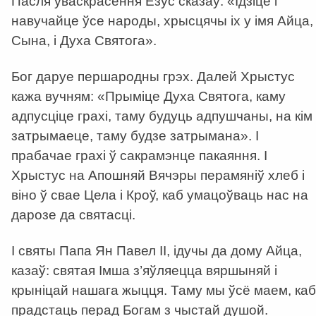
Пасля ўваскрасення Езус сказаў: «Ідзіце і
навучайце ўсе народы, хрысцячы іх у імя Айца, 
Сына, і Духа Святога».
Бог даруе першародны грэх. Далей Хрыстус
кажа вучням: «Прыміце Духа Святога, каму
адпусціце грахі, таму будуць адпушчаны, на кім
затрымаеце, таму будзе затрымана». І
прабачае грахі ў сакрамэнце пакаяння. І
Хрыстус на Апошняй Вячэры перамяніў хлеб і
віно ў свае Цела і Кроў, каб умацоўваць нас на
дарозе да святасці.
І святы Папа Ян Павел ІІ, ідучы да дому Айца,
казаў: святая Імша з’яўляецца вяршыняй і
крыніцай нашага жыцця. Таму мы ўсё маем, каб
прадстаць перад Богам з чыстай душой.