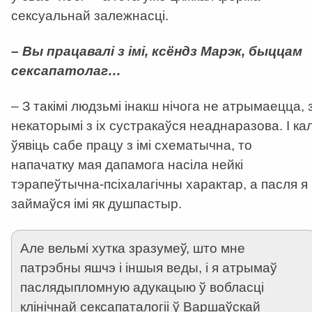
сексуальнай залежнасці.
– Вы працавалі з імі, ксёндз Марэк, быццам
сексапатолаг…
– З такімі людзьмі інакш нічога не атрымаецца, 
некаторымі з іх сустракаўся неаднаразова. І кал
ўявіць сабе працу з імі схематычна, то
напачатку мая дапамога насіла нейкі
тэрапеўтычна-псіхалагічны характар, а пасля я
займаўся імі як душпастыр.
Але вельмі хутка зразумеў, што мне
патрэбны яшчэ і іншыя веды, і я атрымаў
паслядыпломную адукацыю ў вобласці
клінічнай сексапаталогіі ў Варшаўскай