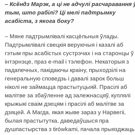
– Ксёндз Марэк, а ці не адчулі расчаравання 
тым, што рабілі? Ці мелі падтрымку
асабіста, з якога боку?
– Мяне падтрымлівалі касцёльныя ўлады.
Падтрымлівалі свецкія веруючыя і казалі аб
гэтым пры асабістых сустрэчах і на старонцы ў
інтэрнэце, праз е-mail і тэлефон. Некаторыя з
падапечных, пакідаючы краіну, прыходзілі на
генеральную споведзь і давалі зарок больш
ніколі не займацца прастытуцыяй. Прасілі аб
малітве за збаўленне ад залежнасцяў, куплялі
крыжыкі сваім дзецям і прасілі аб малітве за
дзяцей. А Магда, якая жыве зараз у Нарвегіі,
былая прастытутка, даведаўшыся пра
душпастырства з tirówkami, пачала прыязджаць