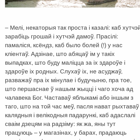
– Мелі, некаторыя так проста і казалі: каб хутчэ
зарабіць грошай і хутчэй дамоў. Прасілі:
памаліся, ксёндз, каб было болей (!) у нас
кліентаў. Адзінае, што абяцаў ім у такіх
выпадках, што буду маліцца за іх здароўе і
здароўе іх родных. Слухаў іх, не асуджаў,
разважаў пра іх мінулае і будучыню, пра тое,
што першаснае ў нашым жыцці і чаго хоча ад
чалавека Бог. Частаваў яблыкамі або іншым з
таго, што на той час меў, пасля нават рыхтаваў
калядныя і велікодныя падарункі, каб адаслалі
сваім дзецям на радзіму: як жа, яны тут
працуюць – у магазінах, у барах, прадаюць