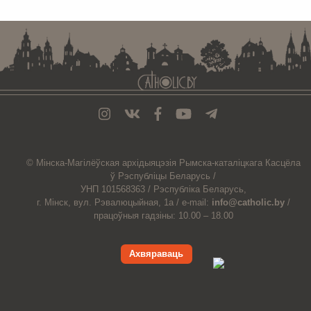
© Мiнска-Магiлёўская
архiдыяцэзiя
Рымска-каталіцкага
Касцёла
ў Рэспубліцы Беларусь /
УНП 101568363 /
Рэспубліка Беларусь,
г. Мінск, вул. Рэвалюцыйная, 1а /
e-mail:
info@catholic.by
/
працоўныя гадзіны: 10.00 – 18.00
Ахвяраваць