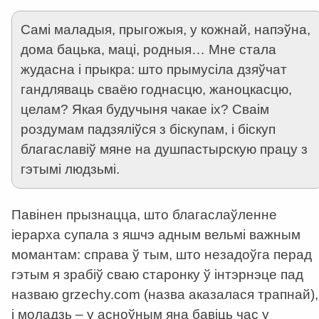
Самі маладыя, прыгожыя, у кожнай, напэўна,
дома бацька, маці, родныя… Мне стала
жудасна і прыкра: што прымусіла дзяўчат
гандляваць сваёю годнасцю, жаноцкасцю,
целам? Якая будучыня чакае іх? Сваім
роздумам падзяліўся з біскупам, і біскуп
благаславіў мяне на душпастырскую працу з
гэтымі людзьмі.
Павінен прызнацца, што благаслаўленне
іерарха супала з яшчэ адным вельмі важным
момантам: справа ў тым, што незадоўга перад
гэтым я зрабіў сваю старонку ў інтэрнэце пад
назваю grzechy.com (назва аказалася трапнай),
і моладзь – у асноўным яна бавіць час у