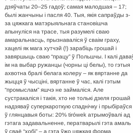
дзяўчаты 20–25 гадоў; самая малодшая – 17;
былі жанчыны і пасля 40. Тыя, якія сапраўды з-
за цяжкага матэрыяльнага становішча
апынуліся на трасе, тыя разумелі сваю
амаральнасць, прызнаваліся ў сваім граху,
хацелі як мага хутчэй (!) зарабіць грошай і
завяршыць сваю “працу” ў Польшчы. І калі дава
ім на выбар ружанцы (чорны ці белы), то гэтыя
ахвотна бралі белага колеру – як вяртанне да
жыцця ў чысціні, вяртанне ў час, калі гэтым
“промыслам” яшчэ не займаліся. Але
сустракаліся і такія, хто не толькі дзеля грошай
надзяваў суперкароткую спаднічку і прыбіраўся
ў глянцавыя боты: 20% tirówеk атрымоўвалі ад
гэтага задавальненне, ператварылі гэта амаль
ў сваё “хобі” – а гэта ўжо цяжкая форма