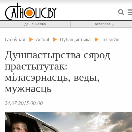
дашлі навіну
ахвяраваць
Галоўная
Actual
Публіцыстыка
Інтэрв'ю
Душпастырства сярод
прастытутак:
міласэрнасць, веды,
мужнасць
24.07.2015 00:00