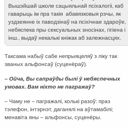
Вышэйшай школе сацыяльнай псіхалогіі, каб
гаварыць ім пра такія абавязковыя рэчы, як
уздзеянне іх паводзінаў на псіхічнае здароўе,
небяспека пры сексуальных зносінах, гігіена і
інш., выдаў некалькі кніжак аб залежнасцях.
Таксама набыў сабе непрыяцеляў з ліку так
званых альфонсаў (суценёраў).
– Ойча, Вы сапраўды былі ў небяспечных
умовах. Вам ніхто не пагражаў?
– Чаму не – пагражалі, колькі разоў: праз
тэлефон, інтэрнэт, даганялі на аўтамабілі;
менавіта яны – альфонсы, суценёры.