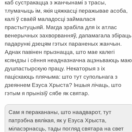
каб сустракацца з жанчынамі з трасы,
тлумачыць ім, якія цяжкасці перажывае асоба,
калі ў сваёй маладосці займалася
прастытуцыяй. Магда зрабіла для іх атлас
венерычных захворванняў, дапамагала збіраць
падарункі дзецям гэтых параненых жанчын.
Аднак павінен прызнацца, што мае калегі
ксяндзы і сёння неадназначна ацэньваюць маю
душпастырскую працу. Некаторыя з іх
паціскаюць плячыма: што тут супольнага з
дзеяннем Езуса Хрыста? Іншыя лічаць, што
гэтым я прынізіў сябе як святар.
Сам я перакананы, што наадварот, тут
патрэбна вялікая, як у Езуса Хрыста,
міласэрнасць, тады погляд святара на свет