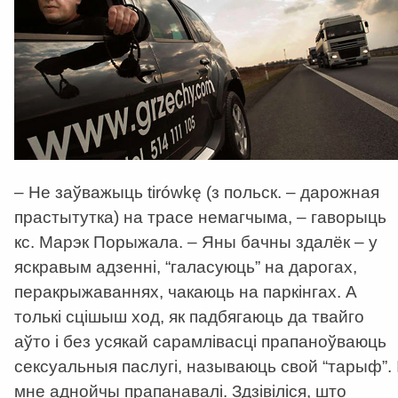
– Не заўважыць tirówkę (з польск. – дарожная
прастытутка) на трасе немагчыма, – гаворыць
кс. Марэк Порыжала. – Яны бачны здалёк – у
яскравым адзенні, “галасуюць” на дарогах,
перакрыжаваннях, чакаюць на паркінгах. А
толькі сцішыш ход, як падбягаюць да твайго
аўто і без усякай сарамлівасці прапаноўваюць
сексуальныя паслугі, называюць свой “тарыф”. 
мне аднойчы прапанавалі. Здзівіліся, што