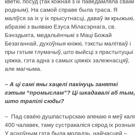
кветкі, посуд (так кожная з іх паведамляла сваім
родным). На самой справе была траса. Я
маліўся за іх у іх прысутнасці, даваў ім крыжыкі,
абразікі з выяваю Езуса Міласэрнага, св.
Бэнэдыкта, медальёнчыкі з Маці Божай
Безаганнай, духоўныя кніжкі, тэксты малітваў і
пры гэтым тлумачыў, што выйсці з прастытуцыі
цяжка, гэта адна з самых цяжкіх залежнасцяў,
але магчыма.
– А ці самі яны хацелі пакінуць заняткі
гэтым “промыслам”? Ці шкадавалі аб тым,
што трапілі сюды?
– Пад сваёю душпастырскаю апекаю я меў кал
400 чалавек, таму сустракаліся сярод іх розныя
У асноўным гэта была моладзь, найчасцей –