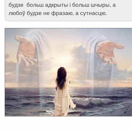
будзе больш адкрыты і больш шчыры, а
любоў будзе не фразаю, а сутнасцю.