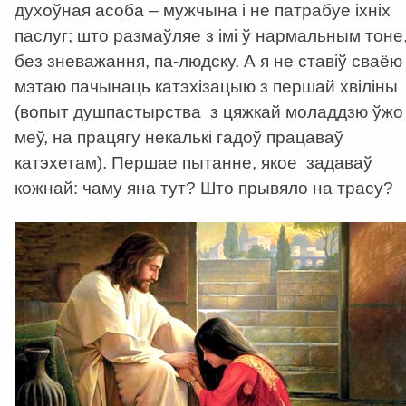
духоўная асоба – мужчына і не патрабуе іхніх
паслуг; што размаўляе з імі ў нармальным тоне
без зневажання, па-людску. А я не ставіў сваёю
мэтаю пачынаць катэхізацыю з першай хвіліны
(вопыт душпастырства з цяжкай моладдзю ўжо
меў, на працягу некалькі гадоў працаваў
катэхетам). Першае пытанне, якое задаваў
кожнай: чаму яна тут? Што прывяло на трасу?