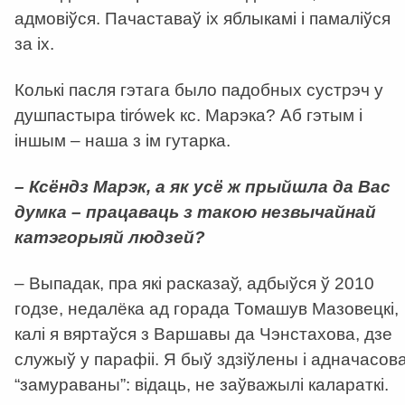
адмовіўся. Пачаставаў іх яблыкамі і памаліўся
за іх.
Колькі пасля гэтага было падобных сустрэч у
душпастыра tirówеk кс. Марэка? Аб гэтым і
іншым – наша з ім гутарка.
– Ксёндз Марэк, а як усё ж прыйшла да Вас
думка – працаваць з такою незвычайнай
катэгорыяй людзей?
– Выпадак, пра які расказаў, адбыўся ў 2010
годзе, недалёка ад горада Томашув Мазовецкі,
калі я вяртаўся з Варшавы да Чэнстахова, дзе
служыў у парафіі. Я быў здзіўлены і адначасов
“замураваны”: відаць, не заўважылі калараткі.