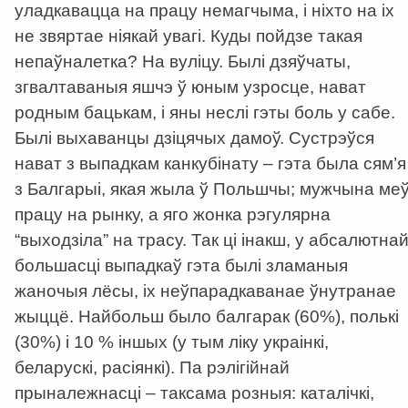
уладкавацца на працу немагчыма, і ніхто на іх
не звяртае ніякай увагі. Куды пойдзе такая
непаўналетка? На вуліцу. Былі дзяўчаты,
згвалтаваныя яшчэ ў юным узросце, нават
родным бацькам, і яны неслі гэты боль у сабе.
Былі выхаванцы дзіцячых дамоў. Сустрэўся
нават з выпадкам канкубінату – гэта была сям’я
з Балгарыі, якая жыла ў Польшчы; мужчына ме
працу на рынку, а яго жонка рэгулярна
“выходзіла” на трасу. Так ці інакш, у абсалютна
большасці выпадкаў гэта былі зламаныя
жаночыя лёсы, іх неўпарадкаванае ўнутранае
жыццё. Найбольш было балгарак (60%), полькі
(30%) і 10 % іншых (у тым ліку украінкі,
беларускі, расіянкі). Па рэлігійнай
прыналежнасці – таксама розныя: каталічкі,