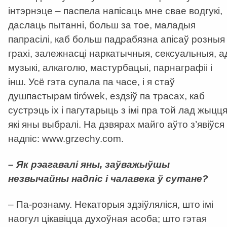
інтэрнэце – паспела напісаць мне свае водгукі,
даслаць пытанні, больш за тое, маладыя
папрасілі, каб больш падрабязна апісаў розныя
грахі, залежнасці наркатычныя, сексуальныя, а
музыкі, алкаголю, мастурбацыі, парнаграфіі і
інш. Усё гэта супала па часе, і я стаў
душпастырам tirówеk, ездзіў па трасах, каб
сустрэць іх і пагутарыць з імі пра той лад жыцця
які яны выбралі. На дзвярах майго аўто з’явіўся
надпіс: www.grzechy.com.
– Як рэагавалі яны, заўважыўшы
незвычайны надпіс і чалавека ў сутане?
– Па-рознаму. Некаторыя здзіўляліся, што імі
наогул цікавіцца духоўная асоба; што гэтая