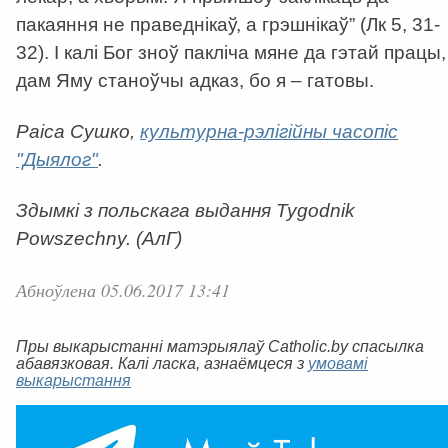
пакаяння не праведнікаў, а грэшнікаў” (Лк 5, 31-
32). І калі Бог зноў пакліча мяне да гэтай працы,
дам Яму станоўчы адказ, бо я – гатовы.
Раіса Сушко,
культурна-рэлігійны часопіс
"Дыялог"
.
Здымкі з польскага выдання Tygodnik
Powszechny. (АлГ)
Абноўлена 05.06.2017 13:41
Пры выкарыстанні матэрыялаў Catholic.by спасылка
абавязковая. Калі ласка, азнаёмцеся з
умовамі
выкарыстання