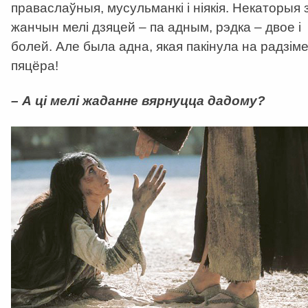
праваслаўныя, мусульманкі і ніякія. Некаторыя 
жанчын мелі дзяцей – па адным, рэдка – двое і
болей. Але была адна, якая пакінула на радзім
пяцёра!
– А ці мелі жаданне вярнуцца дадому?