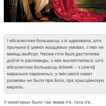
І абсалютная большасць з іх адказвала, што
прычына ў цяжкіх жыццёвых умовах, з якіх не
маюць выйсця. Часам гэта былі дастаткова
доўгія іх расповеды, з якіх высвятлялася, што
абсалютная большасць tirówеk – з сем'яў
маральна параненых, у якіх ніколі нават
размовы не было пра Бога, пра хрысціянскую
мараль.
У некаторых было так: мама п’е, тата п’е,