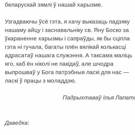
беларускай зямлі ў нашай харызме.
Узгадваючы ўсё гэта, я хачу выказаць падзяку
нашаму айцу і заснавальніку св. Яну Боско за
ўкараненне харызмы і сапраўды, як бы сціпла
гэта ні гучала, багаты плён вялікай колькасці
адрасатаў нашага служэння. А таксама маліць
яго, каб ён ніколі не пакідаў, але шчодра
выпрошваў у Бога патрэбныя ласкі для нас —
ласкі ў працы з моладдзю.
Падрыхтаваў Ілья Лапат
Даведка
: