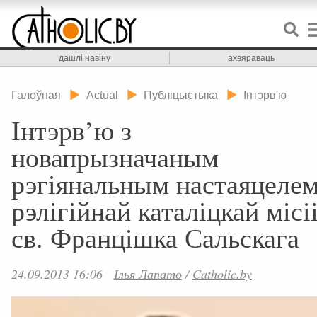
дашлі навіну
ахвяраваць
Галоўная
Actual
Публіцыстыка
Інтэрв'ю
Інтэрв’ю з
новапрызначаным
рэгіянальным настаяцеле
рэлігійнай каталіцкай місі
св. Францішка Сальскага
24.09.2013 16:06
Ілья Лапато
/
Catholic.by