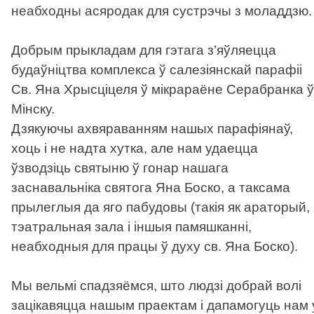
неабходны асяродак для сустрэчы з моладдзю
Добрым прыкладам для гэтага з’яўляецца
будаўніцтва комплекса ў салезіянскай парафіі
Св. Яна Хрысціцеля ў мікрараёне Серабранка ў
Мінску.
Дзякуючы ахвяраванням нашых парафіянаў,
хоць і не надта хутка, але нам удаецца
ўзводзіць святыню ў гонар нашага
заснавальніка святога Яна Боско, а таксама
прылеглыя да яго пабудовы (такія як араторый,
тэатральная зала і іншыя памяшканні,
неабходныя для працы ў духу св. Яна Боско).
Мы вельмі спадзяёмся, што людзі добрай волі
зацікавяцца нашым праектам і дапамогуць нам 