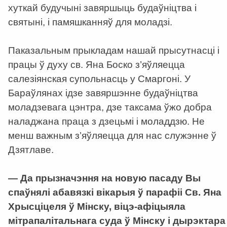
хуткай будучыні завяршыць будаўніцтва і
святыні, і памяшканняў для моладзі.
Паказальным прыкладам нашай прысутнасці і
працы ў духу св. Яна Боско з’яўляецца
салезіянская супольнасць у Смаргоні. У
Бараўлянах ідзе завяршэнне будаўніцтва
моладзевага цэнтра, дзе таксама ўжо добра
наладжана праца з дзецьмі і моладдзю. Не
менш важным з’яўляецца для нас служэнне ў
Дзятлаве.
— Да прызначэння на новую пасаду Вы
спаўнялі абавязкі вікарыя ў парафіі Св. Яна
Хрысціцеля ў Мінску, віцэ-афіцыяла
мітрапалітальнага суда ў Мінску і дырэктара