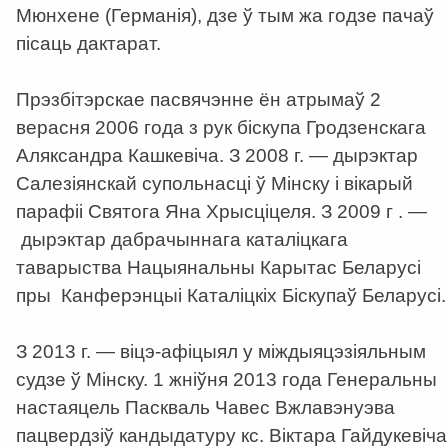
Мюнхене (Германія), дзе ў тым жа годзе пачаў
пісаць дактарат.
Прэзбітэрскае пасвячэнне ён атрымаў 2
верасня 2006 года з рук біскупа Гродзенскага
Аляксандра Кашкевіча. З 2008 г. — дырэктар
Салезіянскай супольнасці ў Мінску і вікарый
парафіі Святога Яна Хрысціцеля. З 2009 г . —
дырэктар дабрачыннага каталіцкага
таварыства Нацыянальны Карытас Беларусі
пры Канферэнцыі Каталіцкіх Біскупаў Беларусі.
З 2013 г. — віцэ-афіцыял у міждыяцэзіяльным
судзе ў Мінску.
1 жніўня 2013 года Генеральны
настаяцель Паскваль Чавес Вжлавэнуэва
пацвердзіў кандыдатуру кс. Віктара Гайдукевіча