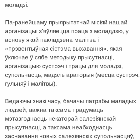
моладзі.
Па-ранейшаму прыярытэтнай місіяй нашай
арганізацыі з’яўляецца праца з моладдзю, у
аснову якой пакладзена малітва і
«прэвентыўная сістэма выхавання», якая
ўключае ў сябе методыку прысутнасці,
арганізацыю сустрэч і працы для моладзі,
супольнасць, мадэль араторыя (месца сустрэч,
гульняў і малітвы).
Ведаючы знакі часу, бачачы патрэбы маладых
людзей, важна таксама прадумаць
мэтазгоднасць некаторай салезіянскай
прысутнасці, а таксама неабходнасць
заснавання новых салезіянскіх супольнасцяў,