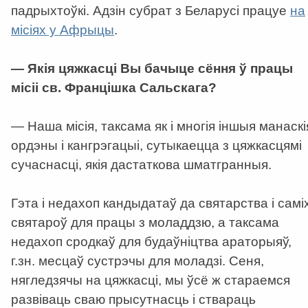
падрыхтоўкі. Адзін субрат з Беларусі працуе
на
місіях у Афрыцы
.
— Якія цяжкасці Вы бачыце сёння ў працы
місіі св. Францішка Сальскага?
— Наша місія, таксама як і многія іншыя манаскі
ордэны і кангрэгацыі, сутыкаецца з цяжкасцямі
сучаснасці, якія дастаткова шматгранныя.
Гэта і недахоп кандыдатаў да святарства і самі
святароў для працы з моладдзю, а таксама
недахоп сродкаў для будаўніцтва араторыяў,
г.зн. месцаў сустрэчы для моладзі. Сеня,
нягледзячы на цяжкасці, мы ўсё ж стараемся
развіваць сваю прысутнасць і ствараць