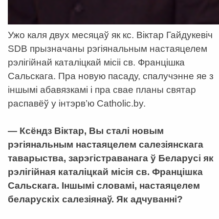
Ужо каля двух месяцаў як кс. Віктар Гайдукевіч
SDB прызначаны рэгіянальным настаяцелем
рэлігійнай каталіцкай місіі св. Францішка
Сальскага. Пра новую пасаду, спалучэнне яе з
іншымі абавязкамі і пра свае планы святар
распавёў у інтэрв’ю Catholic.by.
— Ксёндз Віктар, Вы сталі новым
рэгіянальным настаяцелем салезіянскага
таварыства, зарэгістраванага ў Беларусі як
рэлігійная каталіцкай місія св. Францішка
Сальскага. Іншымі словамі, настаяцелем
беларускіх салезіянаў. Як адчуванні?