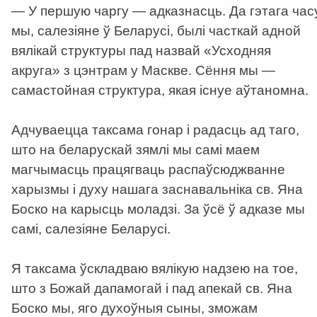
— У першую чаргу — адказнасць. Да гэтага час
мы, салезіяне ў Беларусі, былі часткай адной
вялікай структуры пад назвай «Усходняя
акруга» з цэнтрам у Маскве. Сёння мы —
самастойная структура, якая існуе аўтаномна.
Адчуваецца таксама гонар і радасць ад таго,
што на беларускай зямлі мы самі маем
магчымасць працягваць распаўсюджванне
харызмы і духу нашага заснавальніка св. Яна
Боско на карысць моладзі. За ўсё ў адказе мы
самі, салезіяне Беларусі.
Я таксама ўскладваю вялікую надзею на тое,
што з Божай дапамогай і пад апекай св. Яна
Боско мы, яго духоўныя сыны, зможам