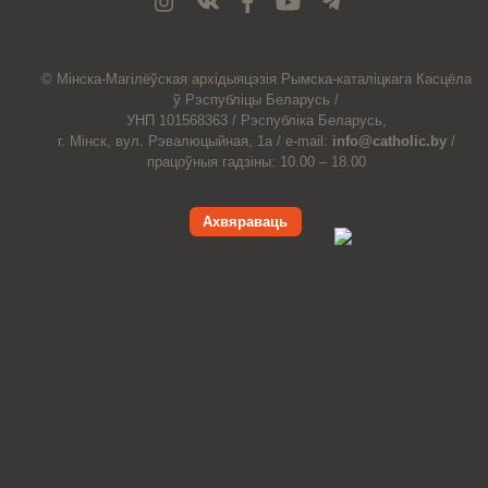
© Мiнска-Магiлёўская
архiдыяцэзiя
Рымска-каталіцкага
Касцёла
ў Рэспубліцы Беларусь /
УНП 101568363 /
Рэспубліка Беларусь,
г. Мінск, вул. Рэвалюцыйная, 1а /
e-mail:
info@catholic.by
/
працоўныя гадзіны: 10.00 – 18.00
Ахвяраваць