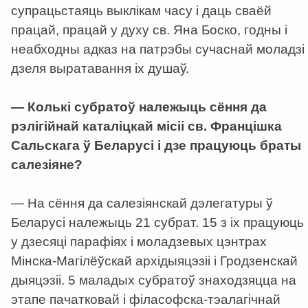
супрацьстаяць выклікам часу і даць сваёй
працай, працай у духу св. Яна Боско, годны і
неабходны адказ на патрэбы сучаснай моладзі
дзеля выратавання іх душаў.
— Колькі субратоў належыць сёння да
рэлігійнай каталіцкай місіі св. Францішка
Сальскага ў Беларусі і дзе працуюць браты
салезіяне?
— На сёння да салезіянскай дэлегатуры ў
Беларусі належыць 21 субрат. 15 з іх працуюць
у дзесяці парафіях і моладзевых цэнтрах
Мінска-Магілёўскай архідыяцэзіі і Гродзенскай
дыяцэзіі. 5 маладых субратоў знаходзяцца на
этапе пачатковай і філасофска-тэалагічнай