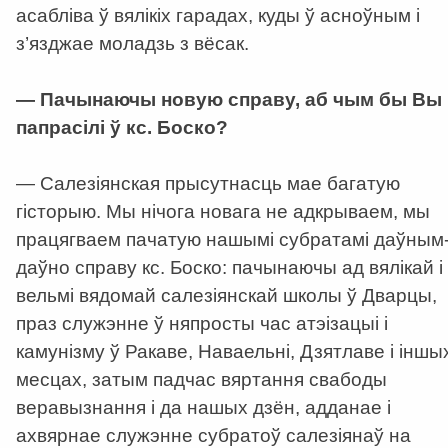
асабліва ў вялікіх гарадах, куды ў асноўным і
з’язджае моладзь з вёсак.
— Пачынаючы новую справу, аб чым бы Вы
папрасілі ў кс. Боско?
— Салезіянская прысутнасць мае багатую
гісторыю. Мы нічога новага не адкрываем, мы
працягваем пачатую нашымі субратамі даўным
даўно справу кс. Боско: пачынаючы ад вялікай і
вельмі вядомай салезіянскай школы ў Дварцы,
праз служэнне ў няпросты час атэізацыі і
камунізму ў Ракаве, Наваельні, Дзятлаве і іншы
месцах, затым падчас вяртання свабоды
веравызнання і да нашых дзён, адданае і
ахвярнае служэнне субратоў салезіянаў на