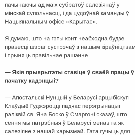
пачынаючы ад маіх субратоў салезіянаў у
мінскай супольнасці, і да цудоўнай каманды ў
Нацыянальным офісе «Карытас».
Я думаю, што на гэты конт неабходна будзе
правесці шэраг сустрэчаў з нашым кіраўніцтва
і прыняць правільнае рашэнне.
— Якія прыярытэты ставіце ў сваёй працы ў
пачатку кадэнцыі?
— Апостальскі Нунцый у Беларусі арцыбіскуп
Клаўдыё Гуджэроцці падчас перэгрынацыі
рэліквій св. Яна Боско ў Смаргоні сказаў, што
сёння мы патрэбныя ў Беларусі менавіта як
салезіяне з нашай харызмай. Гэта гучыць для