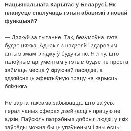
Нацыянальнага Карытас у Беларусі. Як
плануеце спалучаць гэтыя абавязкі з новай
функцыяй?
— Дзякуй за пытанне. Так, безумоўна, гэта
будзе цяжка. Аднак я з надзеяй і здаровым
аптымізмам гляджу ў будучыню. Я лічу, што
галоўным аргументам у гэтым будзе не проста
займаць месца ў кіруючай пасадзе, а
здзяйсняць эфектыўную працу на карысць
бліжняга.
Не варта таксама забывацца, што ва ўсіх
пералічаных сферах дзейнасці я працую не
адзін. Паўсюль патрэбныя добрыя людзі, у якіх
заўсёды можна быць упэўненым і яны ёсць: