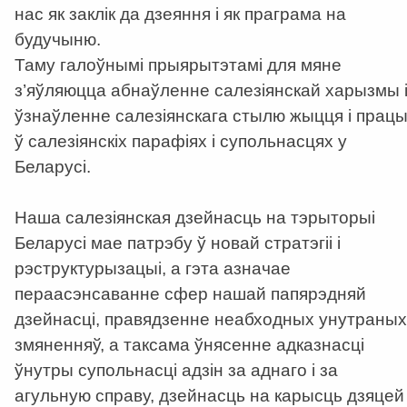
нас як заклік да дзеяння і як праграма на
будучыню.
Таму галоўнымі прыярытэтамі для мяне
з’яўляюцца абнаўленне салезіянскай харызмы 
ўзнаўленне салезіянскага стылю жыцця і прац
ў салезіянскіх парафіях і супольнасцях у
Беларусі.
Наша салезіянская дзейнасць на тэрыторыі
Беларусі мае патрэбу ў новай стратэгіі і
рэструктурызацыі, а гэта азначае
пераасэнсаванне сфер нашай папярэдняй
дзейнасці, правядзенне неабходных унутраных
змяненняў, а таксама ўнясенне адказнасці
ўнутры супольнасці адзін за аднаго і за
агульную справу, дзейнасць на карысць дзяцей 