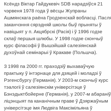
Ксёндз Віктар Гайдукевіч SDB нарадзіўся 21
чэрвеня 1978 года ў вёсцы Жупраны
Ашмянскага раёна Гродзенскай вобласці. Пасл
заканчэння сярэдняй школы быў прыняты ў
навіцыят у п. Акцябрскі (Расія) і ў 1996 годзе
склаў першыя шлюбы. У 1998 годзе скончыў
курс філасофіі ў Вышэйшай салезіянскай
духоўнай семінарыі ў Кракаве (Польшча).
З 1998 па 2000 гг. праходзіў выхаваўчую
практыку ў інтэрнаце для дзяцей і моладзі ў
Рэгенсбургу (Германія). У 2003-м скончыў курс
тэалогіі ў салезіянскім універсітэце ў
Бэнэдыктбойерне (Германія), у 2007-м абараніў
ліцэнцыят па кананічным праве ў Дзяржаўным
універсітэце імя Людвіга Максімільяна ў