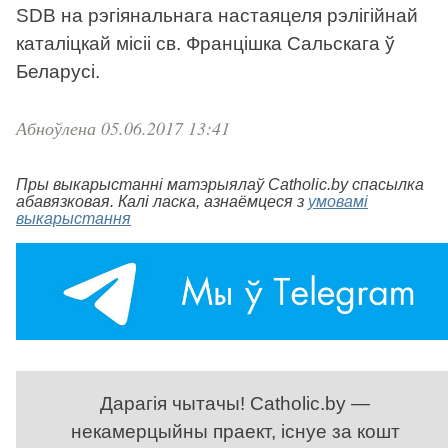
SDB на рэгіянальнага настаяцеля рэлігійнай
каталіцкай місіі св. Францішка Сальскага ў
Беларусі.
Абноўлена 05.06.2017 13:41
Пры выкарыстанні матэрыялаў Catholic.by спасылка
абавязковая. Калі ласка, азнаёмцеся з
умовамі
выкарыстання
Дарагія чытачы! Catholic.by —
некамерцыйны праект, існуе за кошт