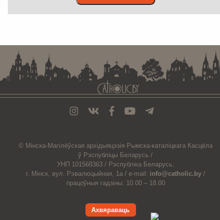
. . . . . . . . . . . . . . . . . . . . . . . . . . . . . . . . . . . . . . . . . . . . . . . . . . . . . . . . . . . . .
© Мiнска-Магiлёўская
архiдыяцэзiя
Рымска-каталіцкага
Касцёла
ў Рэспубліцы Беларусь /
УНП 101568363 /
Рэспубліка Беларусь,
г. Мінск, вул. Рэвалюцыйная, 1а /
e-mail:
info@catholic.by
/
працоўныя гадзіны: 10.00 – 18.00
Ахвяраваць