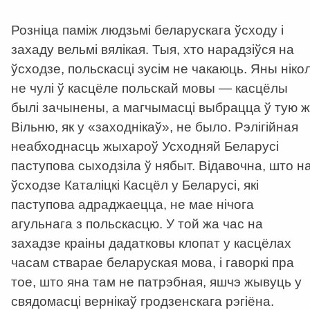
Розніца паміж людзьмі беларускага ўсходу і
захаду вельмі вялікая. Тыя, хто нарадзіўся на
ўсходзе, польскасці зусім не чакаюць. Яны нікол
не чулі ў касцёле польскай мовы — касцёлы
былі зачынены, а магчымасці выбрацца ў тую ж
Вільню, як у «заходнікаў», не было. Рэлігійная
неабходнасць жыхароў Усходняй Беларусі
паступова сыходзіла ў нябыт. Відавочна, што н
ўсходзе Каталіцкі Касцёл у Беларусі, які
паступова адраджаецца, не мае нічога
агульнага з польскасцю. У той жа час на
захадзе краіны дадатковы клопат у касцёлах
часам стварае беларуская мова, і гаворкі пра
тое, што яна там не патрэбная, яшчэ жывуць у
свядомасці вернікаў гродзенскага рэгіёна.