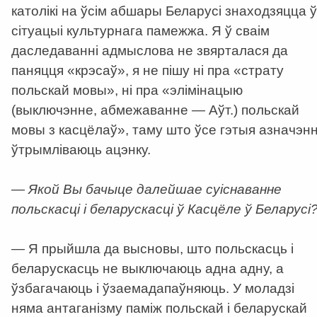
католікі на ўсім абшары Беларусі знаходзяцца ў
сітуацыі культурнага памежжа. Я ў сваім
даследаванні адмыслова не звярталася да
паняцця «крэсаў», я не пішу ні пра «страту
польскай мовы», ні пра «элімінацыю
(выключэнне, абмежаванне
—
Аўт.) польскай
мовы з касцёлаў», таму што ўсе гэтыя азначэнн
ўтрымліваюць ацэнку.
— Якой Вы бачыце далейшае суіснаванне
польскасці і беларускасці ў Касцёле ў Беларусі
— Я прыйшла да высновы, што польскасць і
беларускасць не выключаюць адна адну, а
ўзбагачаюць і ўзаемадапаўняюць. У моладзі
няма антаганізму паміж польскай і беларускай