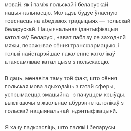
мовай, як і паміж польскай і беларускай
нацыянальнасцю. Моладзь будуе ўласную
тоеснасць на абедзвюх традыцыях — польскай 
беларускай. Нацыянальная ідэнтыфікацыя
католікаў Беларусі, нават паблізу яе заходняй
мяжы, перажывае сёння трансфармацыю, і
толькі найстарэйшае пакаленне католікаў
атаясамлівае каталіцызм з польскасцю.
Відаць, менавіта таму той факт, што сёння
польская мова адыходзіць з гэтай сферы,
успрымаецца эмацыйна і з пачуццём крыўды,
выклікаючы міжвольнае абурэнне католікаў з
польскай нацыянальнай індэнтыфікацыяй.
Я хачу падкрэсліць, што палякі і беларусы