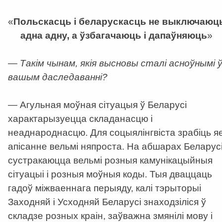
«
Польскасць і беларускасць не выключаюц
адна адну, а ўзбагачаюць і дапаўняюць
»
— Такім чынам, якія высновы сталі асноўнымі 
вашым даследаванні?
— Агульная моўная сітуацыя ў Беларусі
характарызуецца складанасцю і
неаднароднасцю. Для соцыялінгвіста зрабіць я
апісанне вельмі няпроста. На абшарах Беларус
сустракаюцца вельмі розныя камунікацыйныя
сітуацыі і розныя моўныя коды. Тыя дваццаць
гадоў міжваеннага перыяду, калі тэрыторыі
Заходняй і Усходняй Беларусі знаходзіліся ў
складзе розных краін, заўважна змянілі мову і