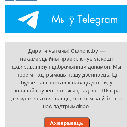
Дарагія чытачы! Catholic.by —
некамерцыйны праект, існуе за кошт
ахвяраванняў і дабрачыннай дапамогі. Мы
просім падтрымаць нашу дзейнасць. Ці
будзе наш партал існаваць далей, у
значнай ступені залежыць ад вас. Шчыра
дзякуем за ахвярнасць, молімся за ўсіх, хто
нас падтрымлівае.
Ахвяраваць