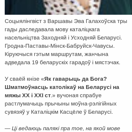
Соцыялінгвіст з Варшавы Эва Галахоўска тры
гады даследавала мову каталіцкага
насельніцтва Заходняй і Усходняй Беларусі.
Гродна-Паставы-Мінск-Бабруйск-Чавусы.
Кіруючыся гэтым маршрутам, жанчына
адведала 19 беларускіх гарадоў і мястэчак.
У сваёй кнізе «
Як гаварыць да Бога?
Шматмоўнасць католікаў на Беларусі на
мяжы ХХ і ХХІ ст
.» вучоная спрабуе
растлумачыць прычыны моўна-рэлігійных
сувязяў у Каталіцкім Касцёле ў Беларусі.
— Ці ведаюць палякі пра тое, на якой мове