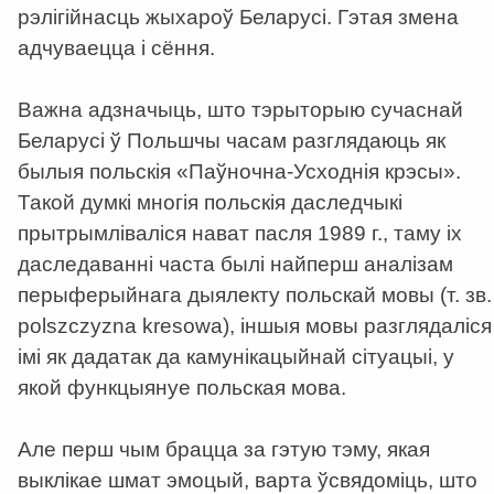
рэлігійнасць жыхароў Беларусі. Гэтая змена
адчуваецца і сёння.
Важна адзначыць, што тэрыторыю сучаснай
Беларусі ў Польшчы часам разглядаюць як
былыя польскія «Паўночна-Усходнія крэсы».
Такой думкі многія польскія даследчыкі
прытрымліваліся нават пасля 1989 г., таму іх
даследаванні часта былі найперш аналізам
перыферыйнага дыялекту польскай мовы (т. зв.
polszczyzna kresowa), іншыя мовы разглядаліся
імі як дадатак да камунікацыйнай сітуацыі, у
якой функцыянуе польская мова.
Але перш чым брацца за гэтую тэму, якая
выклікае шмат эмоцый, варта ўсвядоміць, што