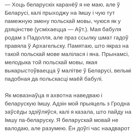
— Хоць беларускіх каранёў я не маю, але ў
Беларусі, калі прыходжу на Імшу і чую тут
памежную змену польскай мовы, чуюся як у
дзяцінстве (усміхаецца — Аўт.). Мая бабуля
родам з Падолля, але праз ссылку шмат гадоў
правяла ў Архагельску. Памятаю, што якраз на
такой польскай мове малілася і яна. Прынамсі,
мелодыка той польскай мовы, якая
выкарыстоўваецца ў малітве ў Беларусі, вельмі
падобная да польскасці маёй бабулі.
Як мовазнаўца я ахвотна наведваю і
беларускую Імшу. Адзін мой прыяцель з Гродна
заўсёды здзіўляўся, калі я казала, што пайду на
Імшу па-беларуску. Я беларускай мовай не
валодаю, але разумею. Ён доўгі час наадварот