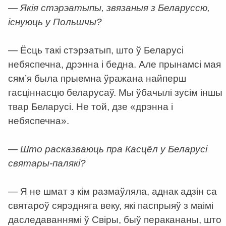
— Якія стэрэатыпы, звязаныя з Беларуссю,
існуюць у Польшчы?
— Ёсць такі стэрэатып, што ў Беларусі
небяспечна, дрэнна і бедна. Але прынамсі мая
сям’я была прыемна ўражана найперш
гасціннасцю беларусаў. Мы ўбачылі зусім іншы
твар Беларусі. Не той, дзе «дрэнна і
небяспечна».
— Што расказваюць пра Касцёл у Беларусі
святары-палякі?
— Я не шмат з кім размаўляла, аднак адзін са
святароў сярэдняга веку, які паспрыяў з маімі
даследаваннямі ў Свіры, быў перакананы, што