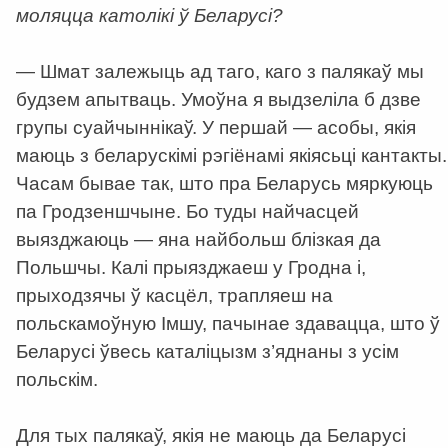
моляцца католікі ў Беларусі?
— Шмат залежыць ад таго, каго з палякаў мы
будзем апытваць. Умоўна я выдзеліла б дзве
групы суайчыннікаў. У першай — асобы, якія
маюць з беларускімі рэгіёнамі якіясьці кантакты.
Часам бывае так, што пра Беларусь мяркуюць
па Гродзеншчыне. Бо туды найчасцей
выязджаюць — яна найбольш блізкая да
Польшчы. Калі прыязджаеш у Гродна і,
прыходзячы ў касцёл, трапляеш на
польскамоўную Імшу, пачынае здавацца, што ў
Беларусі ўвесь каталіцызм з’яднаны з усім
польскім.
Для тых палякаў, якія не маюць да Беларусі