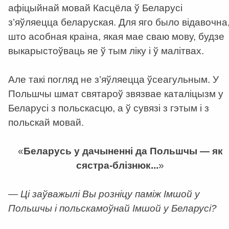
афіцыйнай мовай Касцёла ў Беларусі
з’яўляецца беларуская. Для яго было відавочна
што асобная краіна, якая мае сваю мову, будзе
выкарыстоўваць яе ў тым ліку і ў малітвах.
Але такі погляд не з’яўляецца ўсеагульным. У
Польшчы шмат святароў звязвае каталіцызм у
Беларусі з польскасцю, а ў сувязі з гэтым і з
польскай мовай.
«
Беларусь у дачыненні да Польшчы — як
сястра-блізнюк...
»
— Ці заўважылі Вы розніцу паміж Імшой у
Польшчы і польскамоўнай Імшой у Беларусі?