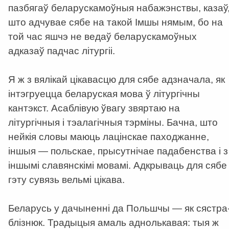
пазбягаў беларускамоўныя набажэнствы, казаў
што адчувае сябе на такой Імшы нямым, бо на
той час яшчэ не ведаў беларускамоўных
адказаў падчас літургіі.
Я ж з вялікай цікавасцю для сябе адзначала, як
інтэгруецца беларуская мова ў літургічны
кантэкст. Асаблівую ўвагу звяртаю на
літургічныя і тэалагічныя тэрміны. Бачна, што
нейкія словы маюць лацінскае паходжанне,
іншыя — польскае, прысутнічае падабенства і з
іншымі славянскімі мовамі. Адкрываць для сябе
гэту сувязь вельмі цікава.
Беларусь у дачыненні да Польшчы — як сястра
блізнюк. Традыцыя амаль аднолькавая: тыя ж