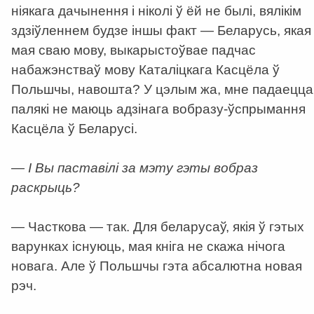
ніякага дачынення і ніколі ў ёй не былі, вялікім
здзіўленнем будзе іншы факт — Беларусь, якая
мая сваю мову, выкарыстоўвае падчас
набажэнстваў мову Каталіцкага Касцёла ў
Польшчы, навошта? У цэлым жа, мне падаецца
палякі не маюць адзінага вобразу-ўспрымання
Касцёла ў Беларусі.
— І Вы паставілі за мэту гэты вобраз
раскрыць?
— Часткова — так. Для беларусаў, якія ў гэтых
варунках існуюць, мая кніга не скажа нічога
новага. Але ў Польшчы гэта абсалютна новая
рэч.