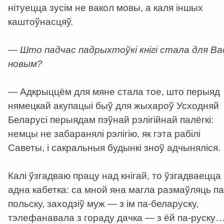
нітуецца зусім не вакол мовы, а каля іншых
каштоўнасцяў.
— Што падчас падрыхтоўкі кнігі стала для Ва
новым?
— Адкрыццём для мяне стала тое, што перыяд
нямецкай акупацыі быў для жыхароў Усходняй
Беларусі перыядам пэўнай рэлігійнай палёгкі:
немцы не забаранялі рэлігію, як гэта рабілі
Саветы, і сакральныя будынкі зноў адчыняліся.
Калі ўзгадваю працу над кнігай, то ўзгадваецца
адна кабетка: са мной яна магла размаўляць па
польску, заходзіў муж — з ім па-беларуску,
тэлефанавала з гораду дачка — з ёй па-руску