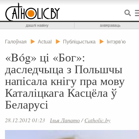
дашлі навіну
ахвяраваць
Галоўная
Actual
Публіцыстыка
Інтэрв'ю
«Bóg» ці «Бог»:
даследчыца з Польшчы
напісала кнігу пра мову
Каталіцкага Касцёла ў
Беларусі
28.12.2012 01:23
Ілья Лапато
/
Catholic.by