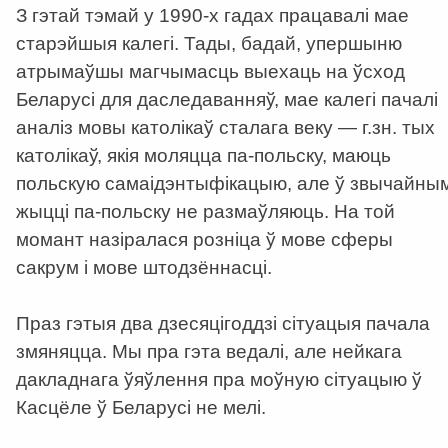
З гэтай тэмай у 1990-х гадах працавалі мае
старэйшыя калегі. Тады, бадай, упершыню
атрымаўшы магчымасць выехаць на ўсход
Беларусі для даследаванняў, мае калегі пачалі
аналіз мовы католікаў сталага веку — г.зн. тых
католікаў, якія моляцца па-польску, маюць
польскую самаідэнтыфікацыю, але ў звычайны
жыцці па-польску не размаўляюць. На той
момант назіралася розніца ў мове сферы
сакрум і мове штодзённасці.
Праз гэтыя два дзесяцігоддзі сітуацыя пачала
змяняцца. Мы пра гэта ведалі, але нейкага
дакладнага ўяўлення пра моўную сітуацыю ў
Касцёле ў Беларусі не мелі.