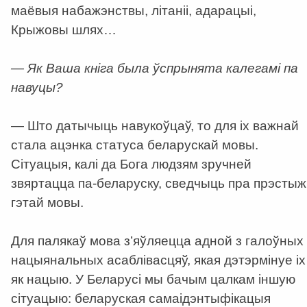
маёвыя набажэнствы, літаніі, адарацыі,
Крыжовы шлях…
— Як Ваша кніга была ўспрынята калегамі па
навуцы?
— Што датычыць навукоўцаў, то для іх важнай
стала ацэнка статуса беларускай мовы.
Сітуацыя, калі да Бога людзям зручней
звяртацца па-беларуску, сведчыць пра прэстыж
гэтай мовы.
Для палякаў мова з’яўляецца адной з галоўных
нацыянальных асаблівасцяў, якая дэтэрмінуе іх
як нацыю. У Беларусі мы бачым цалкам іншую
сітуацыю: беларуская самаідэнтыфікацыя