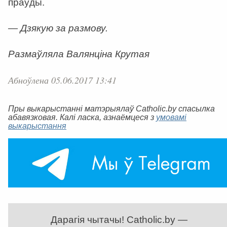
праўды.
— Дзякую за размову.
Размаўляла Валянціна Крутая
Абноўлена 05.06.2017 13:41
Пры выкарыстанні матэрыялаў Catholic.by спасылка
абавязковая. Калі ласка, азнаёмцеся з
умовамі
выкарыстання
Дарагія чытачы! Catholic.by —