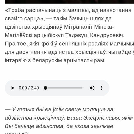
«Трэба распачынаць з малітвы, ад навяртання
свайго сэрца», — такім бачыць шлях да
адзінства хрысціянаў Мітрапаліт Мінска-
Магілёўскі арцыбіскуп Тадэвуш Кандрусевіч.
Пра тое, якія крокі ў сённяшніх рэаліях магчым
для дасягнення адзінства хрысціянаў, чытайце 
інтэрв’ю з беларускім арцыпастырам.
r
— У гэтыя дні ва ўсім свеце моляцца за
адзінства хрысціянаў. Ваша Эксцэленцыя, якім
Вы бачыце адзінства, да якога заклікае