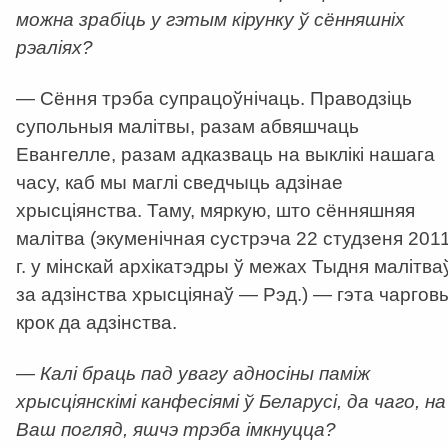
можна зрабіць у гэтым кірунку ў сённяшніх
рэаліях?
— Сёння трэба супрацоўнічаць. Праводзіць
супольныя малітвы, разам абвяшчаць
Евангелле, разам адказваць на выклікі нашага
часу, каб мы маглі сведчыць адзінае
хрысціянства. Таму, мяркую, што сённяшняя
малітва (экуменічная сустрэча 22 студзеня 201
г. у мінскай архікатэдры ў межах Тыдня малітва
за адзінства хрысціянаў — Рэд.) — гэта чаргов
крок да адзінства.
— Калі браць пад увагу адносіны паміж
хрысціянскімі канфесіямі ў Беларусі, да чаго, на
Ваш погляд, яшчэ трэба імкнуцца?