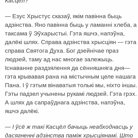
Касцёл?
— Езус Хрыстус сказаў, якім павінна быць
адзінства. Яно павінна быць у ламанні хлеба, а
таксама ў Эўхарыстыі. Гэта яшчэ, напэўна,
далёкі шлях. Справа адзінства хрысціян — гэта
справа Святога Духа. Бог дзейнічае праз
людзей, таму ад нас многае залежыць.
Існаванне раздзялення да сённяшняга дня—
гэта крывавая рана на містычным целе нашага
Пана. І ў гэтым вінаватыя толькі мы, ніхто іншы.
Гэты падзел учынены рукамі людзей. Гэта грэх.
А шлях да сапраўднага адзінства, напэўна,
яшчэ далёкі.
— І ўсё ж такі Касцёл бачыць неабходнасць у
дасягненні адзінства паміж хрысціянамі. Што