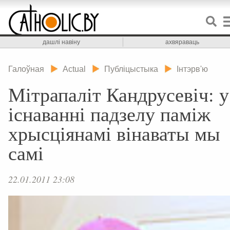
дашлі навіну
ахвяраваць
Галоўная
Actual
Публіцыстыка
Інтэрв'ю
Мітрапаліт Кандрусевіч: у
існаванні падзелу паміж
хрысціянамі вінаваты мы
самі
22.01.2011 23:08