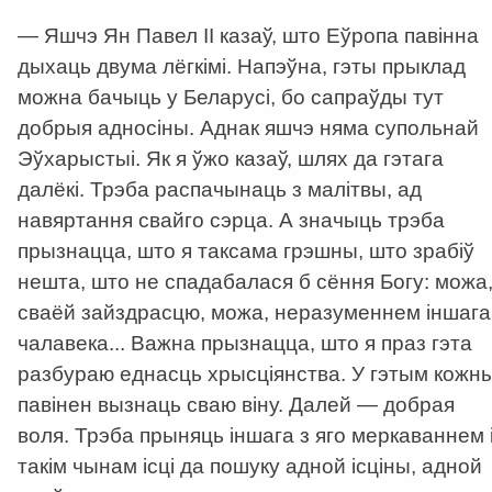
— Яшчэ Ян Павел ІІ казаў, што Еўропа павінна
дыхаць двума лёгкімі. Напэўна, гэты прыклад
можна бачыць у Беларусі, бо сапраўды тут
добрыя адносіны. Аднак яшчэ няма супольнай
Эўхарыстыі. Як я ўжо казаў, шлях да гэтага
далёкі. Трэба распачынаць з малітвы, ад
навяртання свайго сэрца. А значыць трэба
прызнацца, што я таксама грэшны, што зрабіў
нешта, што не спадабалася б сёння Богу: можа
сваёй зайздрасцю, можа, неразуменнем іншага
чалавека... Важна прызнацца, што я праз гэта
разбураю еднасць хрысціянства. У гэтым кожн
павінен вызнаць сваю віну. Далей — добрая
воля. Трэба прыняць іншага з яго меркаваннем 
такім чынам ісці да пошуку адной ісціны, адной