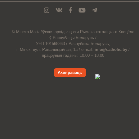
© Мiнска-Магiлёўская
архiдыяцэзiя
Рымска-каталіцкага
Касцёла
ў Рэспубліцы Беларусь /
УНП 101568363 /
Рэспубліка Беларусь,
г. Мінск, вул. Рэвалюцыйная, 1а /
e-mail:
info@catholic.by
/
працоўныя гадзіны: 10.00 – 18.00
Ахвяраваць