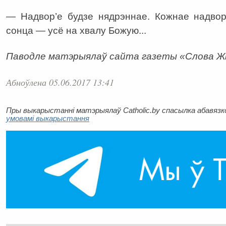
— Надвор’е будзе нядрэннае. Кожнае надвор’
сонца — усё на хвалу Божую...
Паводле матэрыялаў сайта газеты «Слова 
Абноўлена 05.06.2017 13:41
Пры выкарыстанні матэрыялаў Catholic.by спасылка абавязков
умовамі выкарыстання