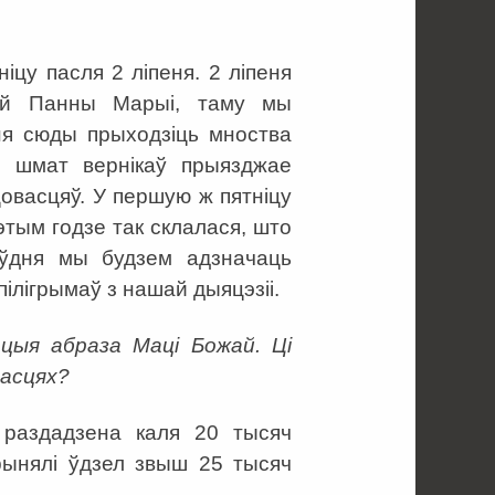
цу пасля 2 ліпеня. 2 ліпеня
шай Панны Марыі, таму мы
ня сюды прыходзіць мноства
е шмат вернікаў прыязджае
цовасцяў. У першую ж пятніцу
этым годзе так склалася, што
оўдня мы будзем адзначаць
ілігрымаў з нашай дыяцэзіі.
цыя абраза Маці Божай. Ці
асцях?
 раздадзена каля 20 тысяч
рынялі ўдзел звыш 25 тысяч