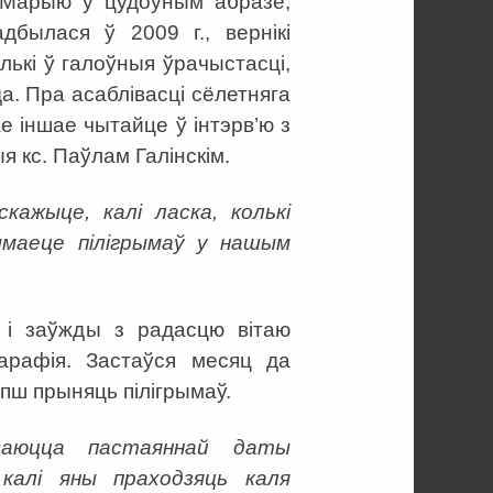
Марыю ў цудоўным абразе,
дбылася ў 2009 г., вернікі
ькі ў галоўныя ўрачыстасці,
да. Пра асаблівасці сёлетняга
е іншае чытайце ў інтэрв’ю з
я кс. Паўлам Галінскім.
кажыце, калі ласка, колькі
маеце пілігрымаў у нашым
 і заўжды з радасцю вітаю
парафія. Застаўся месяц да
епш прыняць пілігрымаў.
ваюцца пастаяннай даты
калі яны праходзяць каля