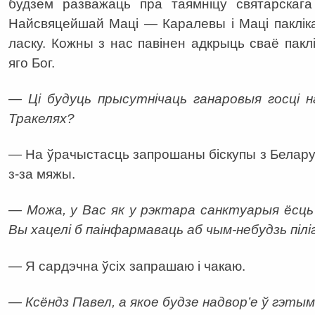
будзем разважаць пра таямніцу святарскага
Найсвяцейшай Маці — Каралевы і Маці паклік
ласку. Кожны з нас павінен адкрыць сваё паклі
яго Бог.
— Ці будуць прысутнічаць ганаровыя госці 
Тракелях?
— На ўрачыстасць запрошаны біскупы з Беларусі
з-за мяжы.
— Можа, у Вас як у рэктара санктуарыя ёсць 
Вы хацелі б паінфармаваць аб чым-небудзь піл
— Я сардэчна ўсіх запрашаю і чакаю.
— Ксёндз Павел, а якое будзе надвор’е ў гэтым