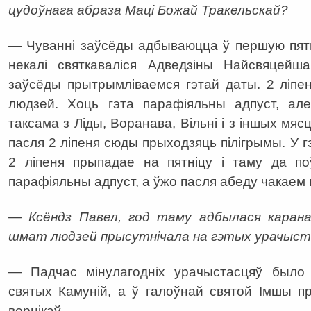
цудоўнага абраза Маці Божай Тракельскай?
— Чуванні заўсёды адбываюцца ў першую пятні
некалі святкаваліся Адведзіны Найсвяцей
заўсёды прытрымліваемся гэтай даты. 2 ліпе
людзей. Хоць гэта парафіяльны адпуст, ал
таксама з Ліды, Воранава, Вільні і з іншых мяс
пасля 2 ліпеня сюды прыходзяць пілігрымы. У г
2 ліпеня прыпадае на пятніцу і таму да п
парафіяльны адпуст, а ўжо пасля абеду чакаем п
— Ксёндз Павел, год таму адбылася карана
шмат людзей прысутнічала на гэтых урачыст
— Падчас мінулагодніх урачыстасцяў было
святых Камуній, а ў галоўнай святой Імшы п
вернікаў.