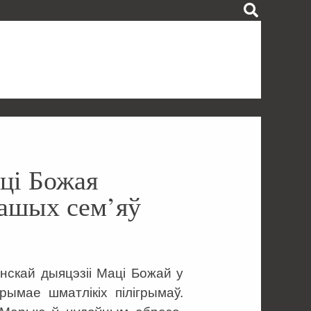
аці Божая
нашых сем’яў
нскай дыяцэзіі Маці Божай у
рымае шматлікіх пілігрымаў.