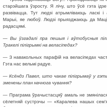
старэйшага ўзросту. Я лічу, што ўсё гэта ідз
развівацца. Тут людзі атрымліваюць ласкі 
Марыі, яе любоў. Людзі прыязджаюць да Маці
радасцямі.
— Вы ўзгадалі пра пешыя і аўтобусныя пілі
Тракелі пілігрымкі на веласіпедах?
— З навакольных парафій на веласіпедах час
Гэта нас вельмі радуе.
— Ксёндз Павел, што чакае пілігрымаў у гэт
зменены план начнога чування?
— Праграма ўрачыстасцяў амаль не змянілася, 
сёлетняй сустрэчы — «Каралева нашых сем’я