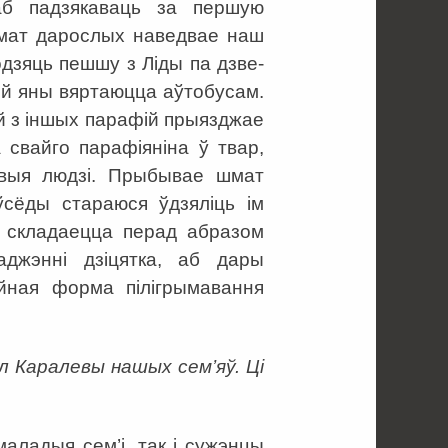
аб падзякаваць за першую
 Шмат дарослых наведвае наш
дзяць пешшу з Ліды па дзве-
ней яны вяртаюцца аўтобусам.
ей з іншых парафій прыязджае
 свайго парафіяніна ў твар,
овыя людзі. Прыбывае шмат
сёды стараюся ўдзяліць ім
 складаецца перад абразом
джэнні дзіцятка, аб дары
йная форма пілігрымавання
 Каралевы нашых сем’яў. Ці
аладыя сем’і, так і сужэнцы