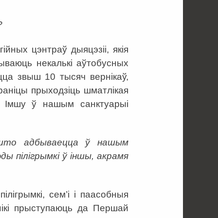
?
йных цэнтраў дыяцэзіі, якія
ываюць некалькі аўтобусных
цца звыш 10 тысяч вернікаў,
раніцы прыходзіць шматлікая
ю Імшу ў нашым санктуарыі
, што адбываецца ў нашым
ды пілігрымкі ў іншы, акрамя
ігрымкі, сем’і і паасобныя
рнікі прыступаюць да Першай