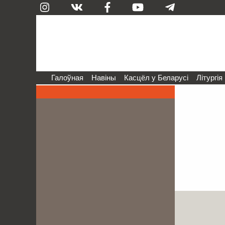
Галоўная
Навіны
Касцёл у Беларусі
Літургія