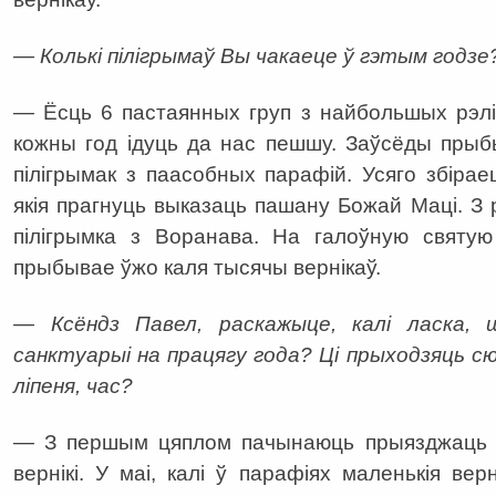
— Колькі пілігрымаў Вы чакаеце ў гэтым годзе
— Ёсць 6 пастаянных груп з найбольшых рэлігі
кожны год ідуць да нас пешшу. Заўсёды прыб
пілігрымак з паасобных парафій. Усяго збірае
якія прагнуць выказаць пашану Божай Маці. З 
пілігрымка з Воранава. На галоўную святу
прыбывае ўжо каля тысячы вернікаў.
— Ксёндз Павел, раскажыце, калі ласка
санктуарыі на працягу года? Ці прыходзяць сю
ліпеня, час?
— З першым цяплом пачынаюць прыязджаць піл
вернікі. У маі, калі ў парафіях маленькія ве