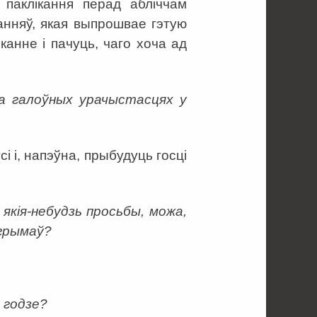
 паклікання перад абліччам
анняў, якая выпрошвае гэтую
канне і пачуць, чаго хоча ад
на галоўных урачыстасцях у
 і, напэўна, прыбудуць госці
якія-небудзь просьбы, можа,
ігрымаў?
 годзе?