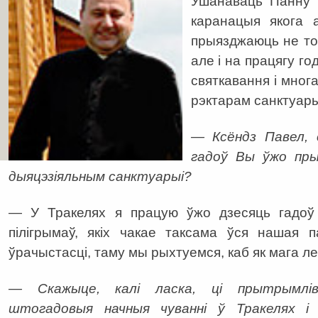
Ушанаваць Панну 
каранацыя якога а
прыязджаюць не тол
але і на працягу го
святкавання і многа
рэктарам санктуары
— Ксёндз Павел, с
гадоў Вы ўжо пры
дыяцэзіяльным санктуарыі?
— У Тракелях я працую ўжо дзесяць гадоў
пілігрымаў, якіх чакае таксама ўся нашая 
ўрачыстасці, таму мы рыхтуемся, каб як мага л
— Скажыце, калі ласка, ці прытрымлі
штогадовыя начныя чуванні ў Тракелях і 