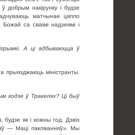
е ў добрым накірунку і будзе
і адчуваюць матчынае цяпло
 Божай са сваімі надзеямі і
грымкі. А ці адбываюцца ў
та прыязджаюць міністранты.
ым годзе ў Тракелях? Ці быў
будзе як і кожны год. Дэвіз
ў — Маці пакліканняў». Мы