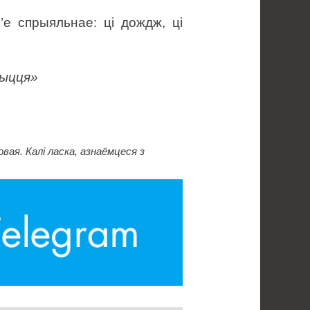
е спрыяльнае: ці дождж, ці
Жыцця»
ая. Калі ласка, азнаёмцеся з