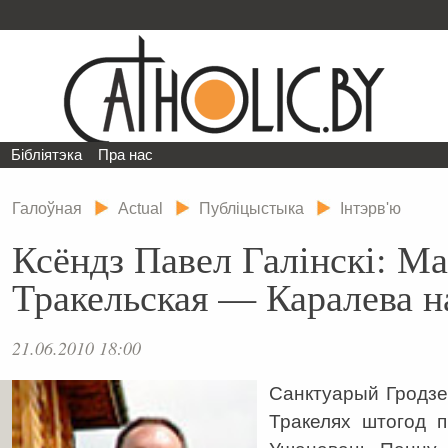
Бібліятэка
Пра нас
Галоўная
Actual
Публіцыстыка
Інтэрв'ю
Ксёндз Павел Галінскі: М
Тракельская — Каралева 
21.06.2010 18:00
Санктуарый Гродзе
Тракелях штогод п