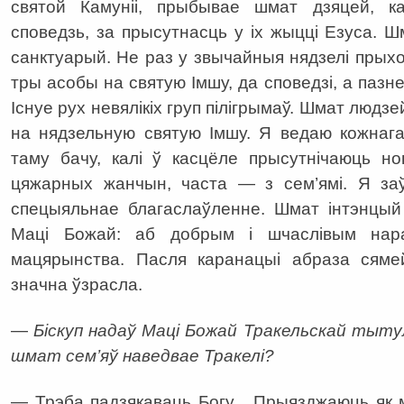
святой Камуніі, прыбывае шмат дзяцей, к
споведзь, за прысутнасць у іх жыцці Езуса.
санктуарый. Не раз у звычайныя нядзелі прыхо
тры асобы на святую Імшу, да споведзі, а паз
Існуе рух невялікіх груп пілігрымаў. Шмат людз
на нядзельную святую Імшу. Я ведаю кожнага
таму бачу, калі ў касцёле прысутнічаюць н
цяжарных жанчын, часта — з сем’ямі. Я заў
спецыяльнае благаслаўленне. Шмат інтэнцый
Маці Божай: аб добрым і шчаслівым нара
мацярынства. Пасля каранацыі абраза сяме
значна ўзрасла.
—
Біскуп надаў Маці Божай Тракельскай тытул
шмат сем’яў наведвае Тракелі?
— Трэба падзякаваць Богу... Прыязджаюць як м