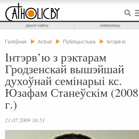
дашлі навіну
ахвяраваць
Галоўная
Actual
Публіцыстыка
Інтэрв'ю
Інтэрв’ю з рэктарам
Гродзенскай вышэйшай
духоўнай семінарыі кс.
Юзафам Станеўскім (2008
г.)
21.07.2009 16:51