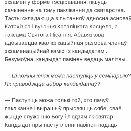
экзамен у форме тэсціравання, пішуць
сачыненне на тэму паклікання да святарства.
Тэсты складаюцца з пытанняў адносна аснова
Катэхізіса і вучэння Каталіцкага Касцёла, а
таксама Святога Пісання. Абавязкова
адбываецца кваліфікацыйная размова членаў
экзаменацыйнай камісіі з кандыдатамі.
Безумоўна, кандыдат павінен ведаць малітвы.
— Ці кожны юнак можа паступіць у семінарыю?
Як праводзіцца адбор кандыдатаў?
— Паступіць можа толькі той, хто пачуў
пакліканне і вырашыў прысвяціць сябе, сваё
жыццё служэнню Богу і людзям як святар.
Кандыдат пры паступленні павінен падаць