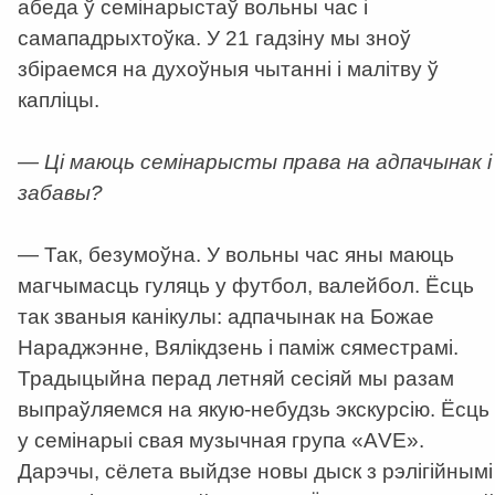
абеда ў семінарыстаў вольны час і
самападрыхтоўка. У 21 гадзіну мы зноў
збіраемся на духоўныя чытанні і малітву ў
капліцы.
— Ці маюць семінарысты права на адпачынак і
забавы?
— Так, безумоўна. У вольны час яны маюць
магчымасць гуляць у футбол, валейбол. Ёсць
так званыя канікулы: адпачынак на Божае
Нараджэнне, Вялікдзень і паміж сяместрамі.
Традыцыйна перад летняй сесіяй мы разам
выпраўляемся на якую-небудзь экскурсію. Ёсць
у семінарыі свая музычная група «АVE».
Дарэчы, сёлета выйдзе новы дыск з рэлігійнымі