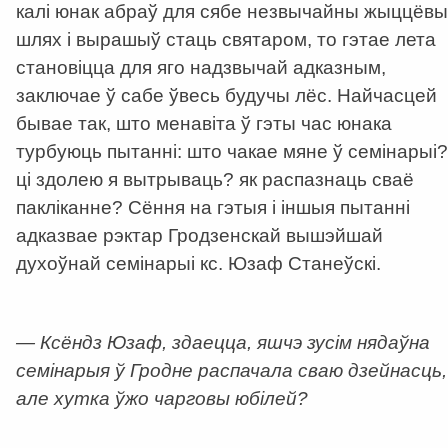
калі юнак абраў для сябе незвычайны жыццёвы
шлях і вырашыў стаць святаром, то гэтае лета
становіцца для яго надзвычай адказным,
заключае ў сабе ўвесь будучы лёс. Найчасцей
бывае так, што менавіта ў гэты час юнака
турбуюць пытанні: што чакае мяне ў семінарыі?
ці здолею я вытрываць? як распазнаць сваё
пакліканне? Сёння на гэтыя і іншыя пытанні
адказвае рэктар Гродзенскай вышэйшай
духоўнай семінарыі кс. Юзаф Станеўскі.
— Ксёндз Юзаф, здаецца, яшчэ зусім нядаўна
семінарыя ў Гродне распачала сваю дзейнасць,
але хутка ўжо чарговы юбілей?