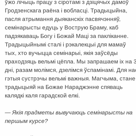
ўжо лічыць працу з сіротамі з дзіцячых дамоў
Гродзенскага раёна і вобласці. Традыцыйна,
пасля атрымання дыяканскіх пасвячэнняў,
семінарысты едуць у Вострую Браму, каб
падзякаваць Богу і Божай Маці за пакліканне.
Традыцыйнымі сталі і рэкалекцыі для мамаў
тых, хто вучыцца семінарыі, якія заўсёды
праходзяць вельмі цёпла. Мы запрашаем іх на 
дні, разам молімся, дзелімся ўспамінамі. Для на
гэтыя сустрэчы вельмі важныя. Магчыма, стане
традыцыяй на Божае Нараджэнне спяваць
калядкі каля гарадской елкі.
— Якія прадметы вывучаюць семінарысты на
першым курсе?