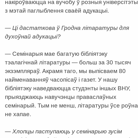
накіроўваюцца на вучобу ў розныя універсітэты
з мэтай паглыблення сваёй адукацыі.
— Ці дастаткова ў Гродна літаратуры для
духоўнай адукацыі?
— Семінарыя мае багатую бібліятэку
тэалагічнай літаратуры — больш за 30 тысяч
экзэмпляраў. Акрамя таго, мы выпісваем 80
найменаванняў часопісаў і газет. У нашу
бібліятэку наведваюцца студэнты іншых ВНУ,
прыязджаюць навучэнцы праваслаўных
семінарый. Тым не менш, літаратуры ўсе роўна
не хапае.
— Хлопцы паступаюць у семінарыю зусім