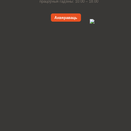
працоўныя гадзіны: 10.00 – 18.00
Ахвяраваць