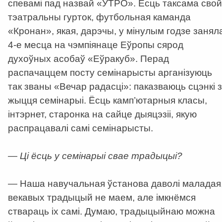
спевамі пад назвай «УТРО». Ёсць таксама свой
тэатральны гурток, футбольная каманда
«Кронан», якая, дарэчы, у мінулым годзе занял
4-е месца на чэмпіянаце Еўропы сярод
духоўных асобаў «Еўракуб». Перад
распачаццем посту семінарысты арганізуюць
так званы «Вечар радасці»: паказваюць сцэнкі з
жыцця семінарыі. Ёсць камп’ютарныя класы,
інтэрнет, старонка на сайце дыяцэзіі, якую
распрацавалі самі семінарысты.
— Ці ёсць у семінарыі свае традыцыі?
— Наша навучальная ўстанова даволі маладая
векавых традыцый не маем, але імкнёмся
ствараць іх самі. Думаю, традыцыйнаю можна