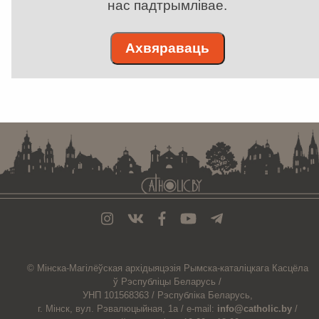
нас падтрымлівае.
Ахвяраваць
. . . . . . . . . . . . . . . . . . . . . . . . . . . . . . . . . . . . . . . . . . . . . . . . . . . . . . . . . . . . .
© Мiнска-Магiлёўская
архiдыяцэзiя
Рымска-каталіцкага
Касцёла
ў Рэспубліцы Беларусь /
УНП 101568363 /
Рэспубліка Беларусь,
г. Мінск, вул. Рэвалюцыйная, 1а /
e-mail:
info@catholic.by
/