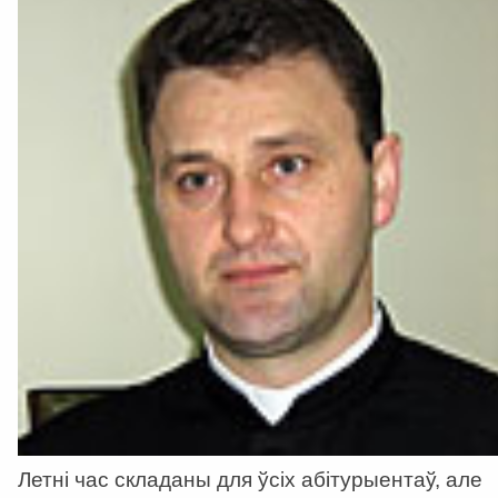
Летні час складаны для ўсіх абітурыентаў, але