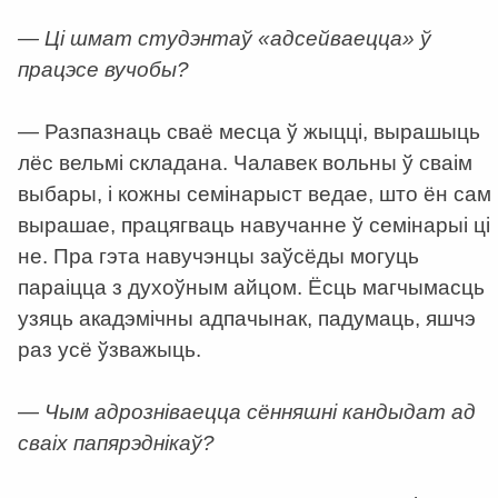
— Ці шмат студэнтаў «адсейваецца» ў
працэсе вучобы?
— Разпазнаць сваё месца ў жыцці, вырашыць
лёс вельмі складана. Чалавек вольны ў сваім
выбары, і кожны семінарыст ведае, што ён сам
вырашае, працягваць навучанне ў семінарыі ці
не. Пра гэта навучэнцы заўсёды могуць
параіцца з духоўным айцом. Ёсць магчымасць
узяць акадэмічны адпачынак, падумаць, яшчэ
раз усё ўзважыць.
—
Чым адрозніваецца сённяшні кандыдат ад
сваіх папярэднікаў?