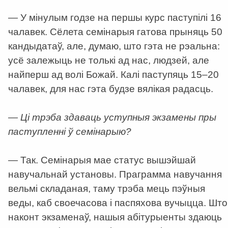
— У мінулым годзе на першы курс паступілі 16
чалавек. Сёлета cемінарыя гатова прыняць 50
кандыдатаў, але, думаю, што гэта не рэальна:
усё залежыць не толькі ад нас, людзей, але
найперш ад волі Божай. Калі паступяць 15–20
чалавек, для нас гэта будзе вялікая радасць.
— Ці трэба здаваць уступныя экзамены пры
паступленні ў семінарыю?
— Так. Семінарыя мае статус вышэйшай
навучальнай установы. Праграмма навучання
вельмі складаная, таму трэба мець пэўныя
веды, каб своечасова і паспяхова вучыцца. Што
наконт экзаменаў, нашыя абітурыенты здаюць