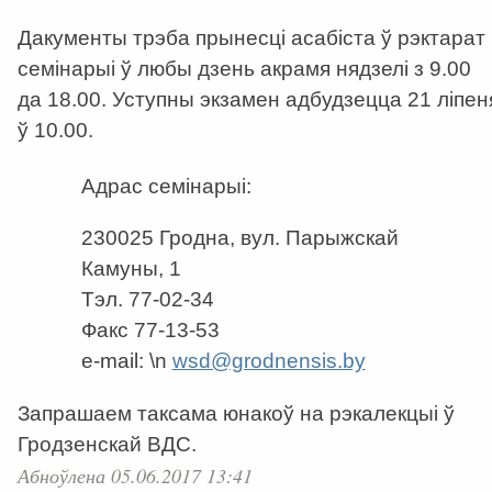
Дакументы трэба прынесці асабіста ў рэктарат
семінарыі ў любы дзень акрамя нядзелі з 9.00
да 18.00. Уступны экзамен адбудзецца 21 ліпен
ў 10.00.
Адрас семінарыі:
230025 Гродна, вул. Парыжскай
Камуны, 1
Тэл. 77-02-34
Факс 77-13-53
e-mail:
\n
wsd@grodnensis.by
Запрашаем таксама юнакоў на рэкалекцыі ў
Гродзенскай ВДС.
Абноўлена 05.06.2017 13:41