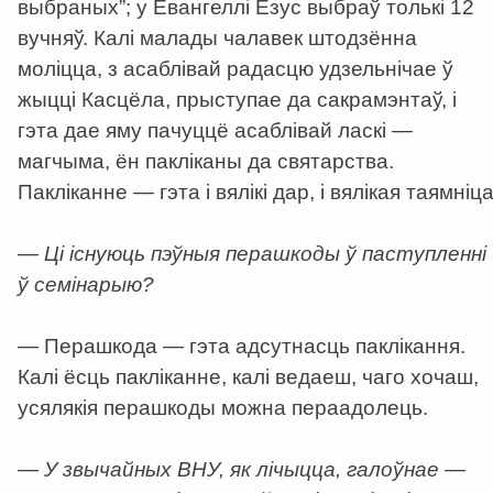
выбраных”; у Евангеллі Езус выбраў толькі 12
вучняў. Калі малады чалавек штодзённа
моліцца, з асаблівай радасцю удзельнічае ў
жыцці Касцёла, прыступае да сакрамэнтаў, і
гэта дае яму пачуццё асаблівай ласкі —
магчыма, ён пакліканы да святарства.
Пакліканне — гэта і вялікі дар, і вялікая таямніца
— Ці існуюць пэўныя перашкоды ў паступленні
ў семінарыю?
— Перашкода — гэта адсутнасць паклікання.
Калі ёсць пакліканне, калі ведаеш, чаго хочаш,
усялякія перашкоды можна пераадолець.
— У звычайных ВНУ, як лічыцца, галоўнае —