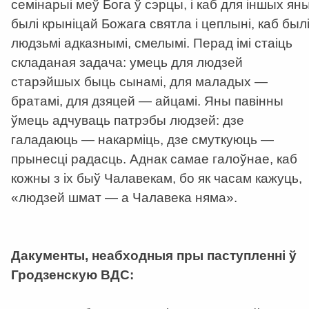
семінарыі меў Бога ў сэрцы, і каб для іншых ян
былі крыніцай Божага святла і цеплыні, каб был
людзьмі адказнымі, смелымі. Перад імі стаіць
складаная задача: умець для людзей
старэйшых быць сынамі, для маладых —
братамі, для дзяцей — айцамі. Яны павінны
ўмець адчуваць патрэбы людзей: дзе
галадаюць — накарміць, дзе смуткуюць —
прынесці радасць. Аднак самае галоўнае, каб
кожны з іх быў Чалавекам, бо як часам кажуць,
«людзей шмат — а Чалавека няма».
Дакументы, неабходныя пры паступленні ў
Гродзенскую ВДС: