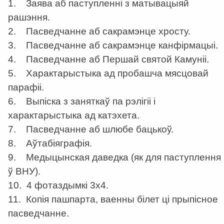
1. Заява аб паступленні з матывацыяй
рашэння.
2. Пасведчанне аб сакрамэнце хросту.
3. Пасведчанне аб сакрамэнце канфірмацыі.
4. Пасведчанне аб Першай святой Камуніі.
5. Характарыстыка ад пробашча мясцовай
парафіі.
6. Выпіска з заняткаў па рэлігіі і
характарыстыка ад катэхета.
7. Пасведчанне аб шлюбе бацькоў.
8. Аўтабіяграфія.
9. Медыцынская даведка (як для паступлення
ў ВНУ).
10. 4 фотаздымкі 3х4.
11. Копія пашпарта, ваенны білет ці прыпісное
пасведчанне.