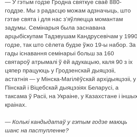
— У гэтым годзе Гродна святкуе сваё 880-
годдзе. Мы з радасцю можам адзначыць, што
гэтае свята і для нас з’яўляецца момантам
задумы. Семінарыя была заснавана
арцыбіскупам Тадэвушам Кандрусевічам у 199
годзе, так што сёлета будзе ўжо 19-ы набор. За
гады існавання семінарыі больш за 160
святароў атрымалі ў ёй адукацыю, каля 90 з іх
цяпер працуюць у Гродзенскай дыяцэзіі,
астатнія — у Мінска-Магілёўскай архідыяцэзіі, у
Пінскай і Віцебскай дыяцэзіях Беларусі, а
таксама ў Расіі, на Украіне, у Казахстане і іншы
краінах.
—
Колькі кандыдатаў у гэтым годзе маюць
шанс на паступленне?