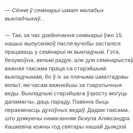
— Сёння ў семінарыі шмат маладых
выкладчыкаў...
— Так, за час дзейнічання семінарыі ўжо 15
нашых выпускнікоў пасля вучобы засталіся
працаваць у семінарыі як выкладчыкі. Гэта,
безумоўна, вельмі радуе, але для семінарыста
важная таксама праца са старэйшымі
выкладчыкамі, бо ў іх за плячыма шматгадовы
вопыт, які часам важнейшы за тэарэтычныя
веды. Выкладчыкі старэйшага ўзросту могуць
дапамагчы, даць параду. Павінна быць
пераемнасць духоўных ведаў. Дадам таксама,
што дзякуючы намаганням біскупа Аляксандра
Кашкевіча кожны год святары нашай дыяцэзіі