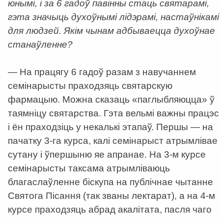
юнымі, і за 6 гадоў павінны стаць святарамі,
гэта значыць духоўнымі лідэрамі, настаўнікамі
для людзей. Якім чынам адбываецца духоўнае
станаўленне?
— На працягу 6 гадоў разам з навучаннем
семінарысты праходзяць святарскую
фармацыю. Можна сказаць «паглыбляюцца» ў
таямніцу святарства. Гэта вельмі важны працэс
і ён праходзіць у некалькі этапаў. Першы — на
пачатку 3-га курса, калі семінарыст атрымлівае
сутану і ўпершыню яе апранае. На 3-м курсе
семінарысты таксама атрымліваюць
благаслаўленне біскупа на публічнае чытанне
Святога Пісання (так званы лектарат), а на 4-м
курсе праходзяць абрад акалітата, пасля чаго