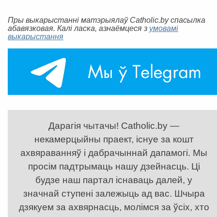
Пры выкарыстанні матэрыялаў Catholic.by спасылка
абавязковая. Калі ласка, азнаёмцеся з
умовамі
выкарыстання
Дарагія чытачы! Catholic.by —
некамерцыйны праект, існуе за кошт
ахвяраванняў і дабрачыннай дапамогі. Мы
просім падтрымаць нашу дзейнасць. Ці
будзе наш партал існаваць далей, у
значнай ступені залежыць ад вас. Шчыра
дзякуем за ахвярнасць, молімся за ўсіх, хто