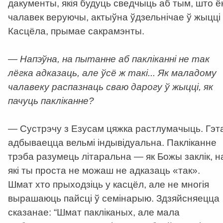
дакументы, якія будуць сведчыць аб тым, што ё
чалавек веруючы, актыўна ўдзельнічае ў жыцці
Касцёла, прымае сакрамэнты.
— Напэўна, на пытанне аб пакліканні не так
лёгка адказаць, але ўсё ж такі... Як маладому
чалавеку распазнаць сваю дарогу ў жыцці, як
пачуць пакліканне?
— Сустрэчу з Езусам цяжка растлумачыць. Гэт
адбываецца вельмі індывідуальна. Пакліканне
трэба разумець літаральна — як Божы заклік, н
які ты проста не можаш не адказаць «так».
Шмат хто прыходзіць у касцёл, але не многія
вырашаюць пайсці ў семінарыю. Здзяйсняецца
сказанае: “Шмат пакліканых, але мала