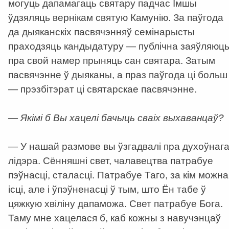
могуць дапамагаць святару падчас Імшы
ўдзяляць вернікам святую Камунію. За паўгода
да дыяканскіх пасвячэнняў семінарысты
праходзяць кандыдатуру — публічна заяўляюц
пра свой намер прыняць сан святара. Затым
пасвячэнне ў дыяканы, а праз паўгода ці больш
— прэзбітэрат ці святарскае пасвячэнне.
— Якімі б Вы хацелі бачыць сваіх выхаванцаў?
— У нашай размове вы ўзгадвалі пра духоўнаг
лідэра. Сённяшні свет, чалавецтва патрабуе
пэўнасці, сталасці. Патрабуе Таго, за кім можна
ісці, але і ўпэўненасці ў тым, што Ён табе ў
цяжкую хвіліну дапаможа. Свет патрабуе Бога.
Таму мне хацелася б, каб кожны з навучэнцаў