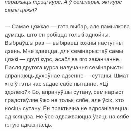
перажыць трэці курс. А ў семінарыі, які курс
самы цяжкі?
— Самае цяжкае — гэта выбар, але памылкова
думаць, што ён робіцца толькі аднойчы.
Выбраўшы раз — выбіраеш кожны наступны
дзень. Мне здаецца, для семінарыстаў самы
цяжкі — другі курс, асабліва яго заканчэнне.
Пасля другога курса навучання семінарысты
апранаюць духоўнае адзенне — сутаны. Шмат
хто ў гэты час задае сабе пытанне: «Ці
здолею?» Бо, апрануўшы сутану, семінарыст
прадстаўляе ўжо не толькі сябе, але ўсіх, хто
носіць сутану. Ён практычна не адрозніваецца
ад ксяндза. Не ўсе адважваюцца ўзяць на сябе
гэтую адказнасць.