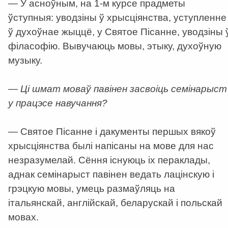
— У асноўным, на 1-м курсе прадметы
ўступныя: уводзіны ў хрысціянства, уступленне
ў духоўнае жыццё, у Святое Пісанне, уводзіны 
філасофію. Вывучаюць мовы, этыку, духоўную
музыку.
— Ці шмат моваў павінен засвоіць семінарыст
у працэсе навучання?
— Святое Пісанне і дакументы першых вякоў
хрысціянства былі напісаны на мове для нас
незразумелай. Сёння існуюць іх пераклады,
аднак семінарыст павінен ведать лацінскую і
грэцкую мовы, умець размаўляць на
італьянскай, англійскай, беларускай і польскай
мовах.