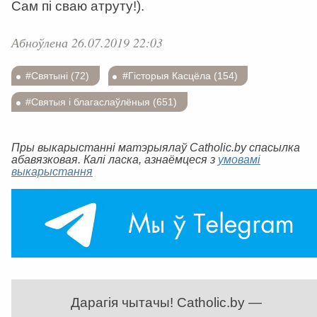
Сам пі сваю атруту!).
Абноўлена 26.07.2019 22:03
#Святыні (72)
#Гісторыя Касцёла (154)
#Святыя і благаслаўлёныя (651)
Пры выкарыстанні матэрыялаў Catholic.by спасылка
абавязковая. Калі ласка, азнаёмцеся з
умовамі
выкарыстання
Дарагія чытачы! Catholic.by —