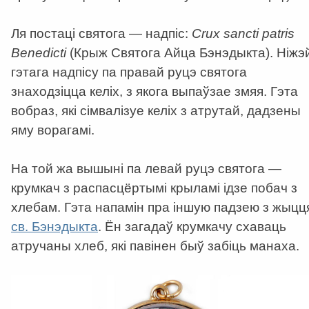
Ля постаці святога — надпіс:
Crux sancti patris
Benedicti
(Крыж Святога Айца Бэнэдыкта). Ніжэ
гэтага надпісу па правай руцэ святога
знаходзіцца келіх, з якога выпаўзае змяя. Гэта
вобраз, які сімвалізуе келіх з атрутай, дадзены
яму ворагамі.
На той жа вышыні па левай руцэ святога —
крумкач з распасцёртымі крыламі ідзе побач з
хлебам. Гэта напамін пра іншую падзею з жыцц
св. Бэнэдыкта
. Ён загадаў крумкачу схаваць
атручаны хлеб, які павінен быў забіць манаха.