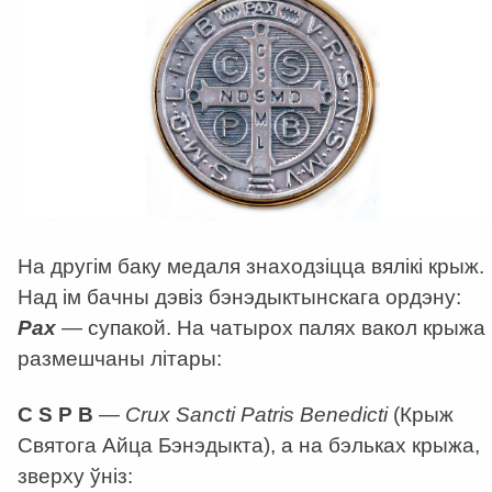
На другім баку медаля знаходзіцца вялікі крыж.
Над ім бачны дэвіз бэнэдыктынскага ордэну:
Pax
— супакой. На чатырох палях вакол крыжа
размешчаны літары:
C S P B
—
Crux Sancti Patris Benedicti
(Крыж
Святога Айца Бэнэдыкта), а на бэльках крыжа,
зверху ўніз: