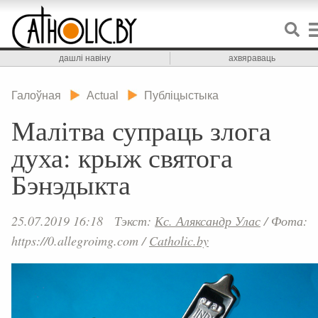
дашлі навіну
ахвяраваць
Галоўная
Actual
Публіцыстыка
Малітва супраць злога
духа: крыж святога
Бэнэдыкта
25.07.2019 16:18
Тэкст:
Кс. Аляксандр Улас
/
Фота:
https://0.allegroimg.com
/
Catholic.by