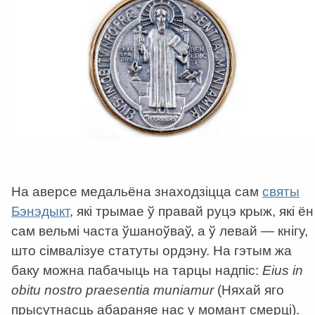
На аверсе медальёна знаходзіцца сам
святы
Бэнэдыкт
, які трымае ў правай руцэ крыж, які ён
сам вельмі часта ўшаноўваў, а ў левай — кнігу,
што сімвалізуе статуты ордэну. На гэтым жа
баку можна пабачыць на тарцы надпіс:
Eius in
obitu nostro praesentia muniamur
(Няхай яго
прысутнасць абараняе нас у момант смерці).