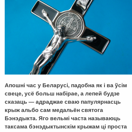
Апошні час у Беларусі, падобна як і ва ўсім
свеце, усё больш набірае, а лепей будзе
сказаць — адраджае сваю папулярнасць
крыж альбо сам медальён святога
Бэнэдыкта. Яго вельмі часта называюць
таксама бэнэдыктынскім крыжам ці проста