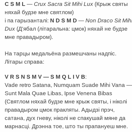
C S M L
—
Crux Sacra Sit Mihi Lux
(Крыж святы
няхай будзе мне святлом)
і па гарызанталі:
N D S M D
—
Non Draco Sit Mih
Dux
(Д'ябал (літаральна: цмок) няхай не будзе
мне правадыром).
На тарцы медальёна размешчаны надпіс.
Літары справа:
V R S N S M V — S M Q L І V B
:
Vade retro
Satana
, Numquam Suade Mihi Vana —
Sunt Mala Quae Libas, Ipse Venena Bibas
(Святлом няхай будзе мне крыж святы, і ніколі
правадыром цмок пракляты. Адыдзі прэч,
сатана, дух гневу, ніколі не спакушай мяне да
марнасці. Дрэнна тое, што ты прапануеш мне.