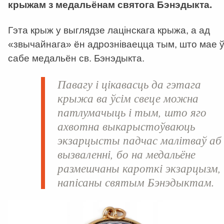
крыжам з медальёнам святога Бэнэдыкта.
Гэта крыж у выглядзе лацінскага крыжа, а ад
«звычайнага» ён адрозніваецца тым, што мае 
сабе медальён св. Бэнэдыкта.
Павагу і цікавасць да гэтага
крыжа ва ўсім свеце можна
патлумачыць і тым, што яго
ахвотна выкарыстоўваюць
экзарцысты падчас малітваў аб
вызваленні, бо на медальёне
размешчаны кароткі экзарцызм,
напісаны святым Бэнэдыктам.