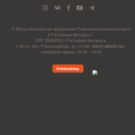
© Мiнска-Магiлёўская
архiдыяцэзiя
Рымска-каталіцкага
Касцёла
ў Рэспубліцы Беларусь /
УНП 101568363 /
Рэспубліка Беларусь,
г. Мінск, вул. Рэвалюцыйная, 1а /
e-mail:
info@catholic.by
/
працоўныя гадзіны: 10.00 – 18.00
Ахвяраваць