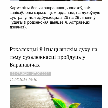
Кармэліты босыя запрашаюць юнакоў, якія
зацікаўлены кармэліцкім ордэнам, на духоўную
сустрэчу, якія адбудзецца з 26 па 28 ліпеня ў
Гудагаі (Гродзенская дыяцэзія, Астравецкі
дэканат).
Рэкалекцыі ў ігнацыянскім духу на
тэму сузалежнасці пройдуць у
Баранавічах
22.07.2024 - 27.07.2024
12.07.2024 10:10