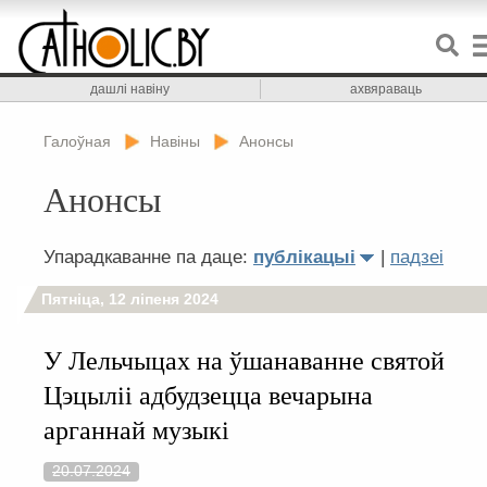
дашлі навіну
ахвяраваць
Галоўная
Навіны
Анонсы
Анонсы
Упарадкаванне па даце:
публікацыі
|
падзеі
Пятніца, 12 ліпеня 2024
У Лельчыцах на ўшанаванне святой
Цэцыліі адбудзецца вечарына
арганнай музыкі
20.07.2024