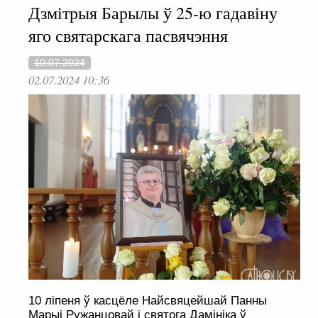
Дзмітрыя Барылы ў 25-ю гадавіну
яго святарскага пасвячэння
10.07.2024
02.07.2024 10:36
10 ліпеня ў касцёле Найсвяцейшай Панны
Марыі Ружанцовай і святога Дамініка ў