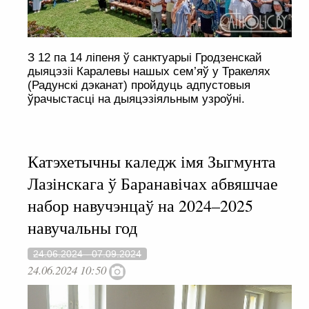
З 12 па 14 ліпеня ў санктуарыі Гродзенскай
дыяцэзіі Каралевы нашых сем’яў у Тракелях
(Радунскі дэканат) пройдуць адпустовыя
ўрачыстасці на дыяцэзіяльным узроўні.
Катэхетычны каледж імя Зыгмунта
Лазінскага ў Баранавічах абвяшчае
набор навучэнцаў на 2024–2025
навучальны год
24.06.2024 - 07.09.2024
24.06.2024 10:50