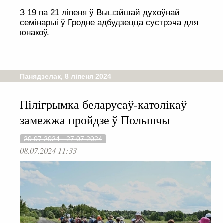
З 19 па 21 ліпеня ў Вышэйшай духоўнай
семінарыі ў Гродне адбудзецца сустрэча для
юнакоў.
Панядзелак, 8 ліпеня 2024
Пілігрымка беларусаў-католікаў
замежжа пройдзе ў Польшчы
20.07.2024 - 27.07.2024
08.07.2024 11:33