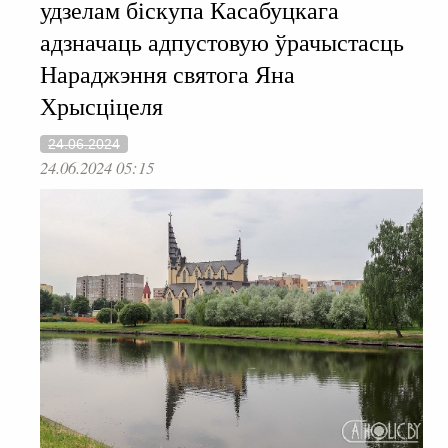
удзелам біскупа Касабуцкага
адзначаць адпустовую ўрачыстасць
Нараджэння святога Яна
Хрысціцеля
24.06.2024
24.06.2024 05:15