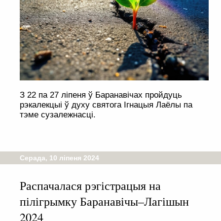
З 22 па 27 ліпеня ў Баранавічах пройдуць
рэкалекцыі ў духу святога Ігнацыя Лаёлы па
тэме сузалежнасці.
Серада, 10 ліпеня 2024
Распачалася рэгістрацыя на
пілігрымку Баранавічы–Лагішын
2024