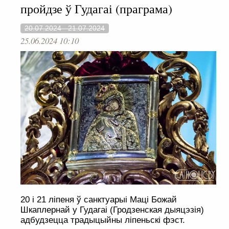
пройдзе ў Гудагаі (праграма)
20.07.2024 - 21.07.2024
25.06.2024 10:10
20 і 21 ліпеня ў санктуарыі Маці Божай
Шкаплернай у Гудагаі (Гродзенская дыяцэзія)
адбудзецца традыцыйны ліпеньскі фэст.