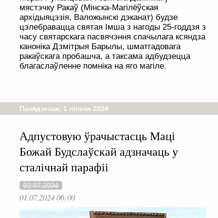
мястэчку Ракаў (Мінска-Магілёўская
архідыяцэзія, Валожынскі дэканат) будзе
цэлебравацца святая Імша з нагоды 25-годдзя з
часу святарскага пасвячэння спачылага ксяндза
каноніка Дзмітрыя Барылы, шматгадовага
ракаўскага пробашча, а таксама адбудзецца
благаслаўленне помніка на яго магіле.
Панядзелак, 1 ліпеня 2024
Адпустовую ўрачыстасць Маці
Божай Будслаўскай адзначаць у
сталічнай парафіі
02.07.2024
01.07.2024 06:00