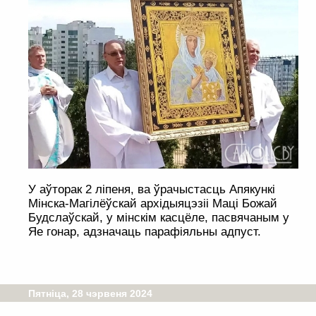
У аўторак 2 ліпеня, ва ўрачыстасць Апякункі
Мінска-Магілёўскай архідыяцэзіі Маці Божай
Будслаўскай, у мінскім касцёле, пасвячаным у
Яе гонар, адзначаць парафіяльны адпуст.
Пятніца, 28 чэрвеня 2024