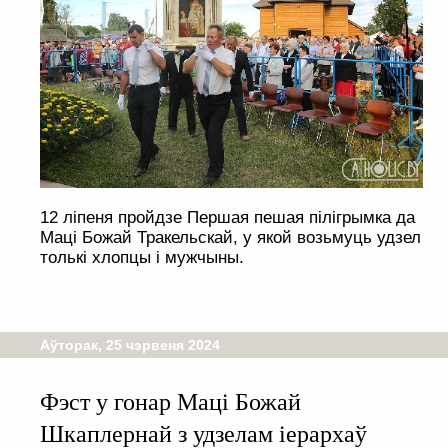
12 ліпеня пройдзе Першая пешая пілігрымка да
Маці Божай Тракельскай, у якой возьмуць удзел
толькі хлопцы і мужчыны.
Аўторак, 25 чэрвеня 2024
Фэст у гонар Маці Божай
Шкаплернай з удзелам іерархаў