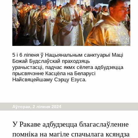
5 і 6 ліпеня ў Нацыянальным санктуарыі Маці
Божай Будслаўскай праходзяць
урачыстасці, падчас якмх сёлета адбудзецца
прысвячэнне Касцёла на Беларусі
Найсвяцейшаму Сэрцу Езуса.
Аўторак, 2 ліпеня 2024
У Ракаве адбудзецца благаслаўленне
помніка на магіле спачылага ксяндза