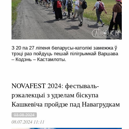
З 20 па 27 ліпеня беларусы-католікі замежжа ў
трэці раз пойдуць пешай пілігрымкай Варшава
– Кодэнь – Кастамлоты.
NOVAFEST 2024: фестываль-
рэкалекцыі з удзелам біскупа
Кашкевіча пройдзе пад Навагрудкам
03.08.2024
08.07.2024 11:11