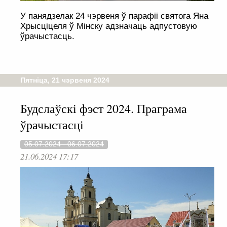
У панядзелак 24 чэрвеня ў парафіі святога Яна
Хрысціцеля ў Мінску адзначаць адпустовую
ўрачыстасць.
Пятніца, 21 чэрвеня 2024
Будслаўскі фэст 2024. Праграма
ўрачыстасці
05.07.2024 - 06.07.2024
21.06.2024 17:17