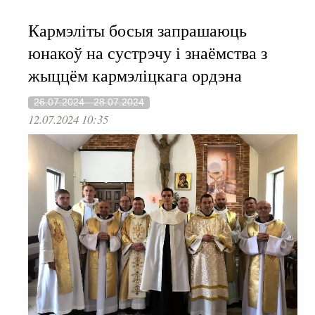
Кармэліты босыя запрашаюць
юнакоў на сустрэчу і знаёмства з
жыццём кармэліцкага ордэна
26.07.2024 - 28.07.2024
12.07.2024 10:35