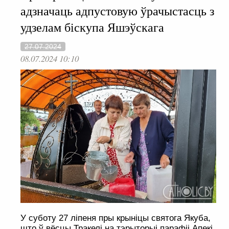
адзначаць адпустовую ўрачыстасць з
удзелам біскупа Яшэўскага
27.07.2024
08.07.2024 10:10
У суботу 27 ліпеня пры крыніцы святога Якуба,
што ў вёсцы Тракелі на тэрыторыі парафіі Апекі