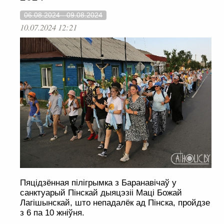
06.08.2024 - 09.08.2024
10.07.2024 12:21
Пяцідзённая пілігрымка з Баранавічаў у
санктуарый Пінскай дыяцэзіі Маці Божай
Лагішынскай, што непадалёк ад Пінска, пройдзе
з 6 па 10 жніўня.