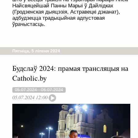
Найсвяцейшай Панны Марыі ў Дайлідках
(Гродзенская дыяцэзія, Астравецкі дэканат),
адбудзецца традыцыйная адпустовая
ўрачыстасць.
Пятніца, 5 ліпеня 2024
Будслаў 2024: прамая трансляцыя на
Catholic.by
05.07.2024 - 06.07.2024
05.07.2024 12:00