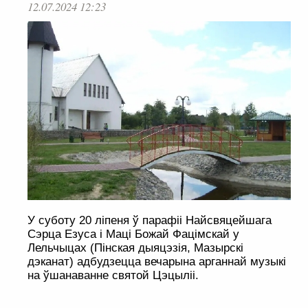
12.07.2024 12:23
У суботу 20 ліпеня ў парафіі Найсвяцейшага
Сэрца Езуса і Маці Божай Фацімскай у
Лельчыцах (Пінская дыяцэзія, Мазырскі
дэканат) адбудзецца вечарына арганнай музыкі
на ўшанаванне святой Цэцыліі.