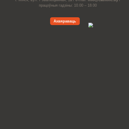
працоўныя гадзіны: 10.00 – 18.00
Ахвяраваць