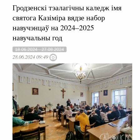
Гродзенскі тэалагічны каледж імя
святога Казіміра вядзе набор
навучэнцаў на 2024–2025
навучальны год
18.06.2024 - 27.08.2024
28.06.2024 09:49