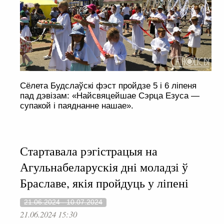
Сёлета Будслаўскі фэст пройдзе 5 і 6 ліпеня
пад дэвізам: «Найсвяцейшае Сэрца Езуса —
супакой і паяднанне нашае».
Стартавала рэгістрацыя на
Агульнабеларускія дні моладзі ў
Браславе, якія пройдуць у ліпені
21.06.2024 - 10.07.2024
21.06.2024 15:30