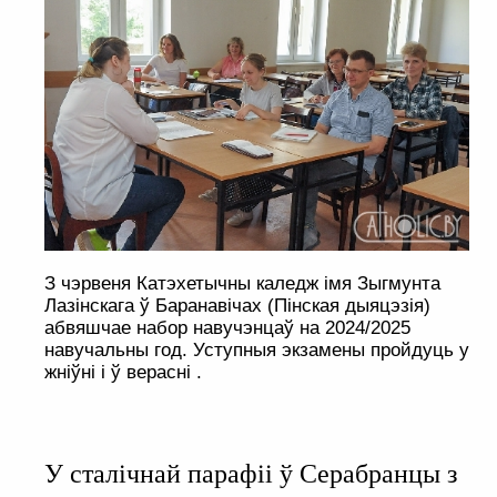
З чэрвеня Катэхетычны каледж імя Зыгмунта
Лазінскага ў Баранавічах (Пінская дыяцэзія)
абвяшчае набор навучэнцаў на 2024/2025
навучальны год. Уступныя экзамены пройдуць у
жніўні і ў верасні .
У сталічнай парафіі ў Серабранцы з