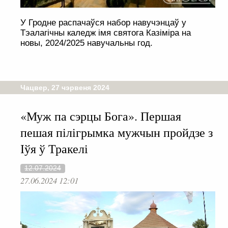
У Гродне распачаўся набор навучэнцаў у
Тэалагічны каледж імя святога Казіміра на
новы, 2024/2025 навучальны год.
Чацвер, 27 чэрвеня 2024
«Муж па сэрцы Бога». Першая
пешая пілігрымка мужчын пройдзе з
Іўя ў Тракелі
12.07.2024
27.06.2024 12:01