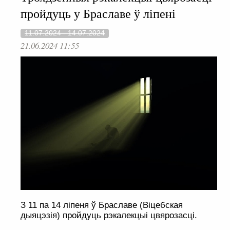
пройдуць у Браславе ў ліпені
11.07.2024 - 14.07.2024
21.06.2024 11:55
З 11 па 14 ліпеня ў Браславе (Віцебская
дыяцэзія) пройдуць рэкалекцыі цвярозасці.