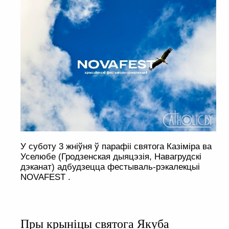
У суботу 3 жніўня ў парафіі святога Казіміра ва
Уселюбе (Гродзенская дыяцэзія, Навагрудскі
дэканат) адбудзецца фестываль-рэкалекцыі
NOVAFEST .
Пры крыніцы святога Якуба